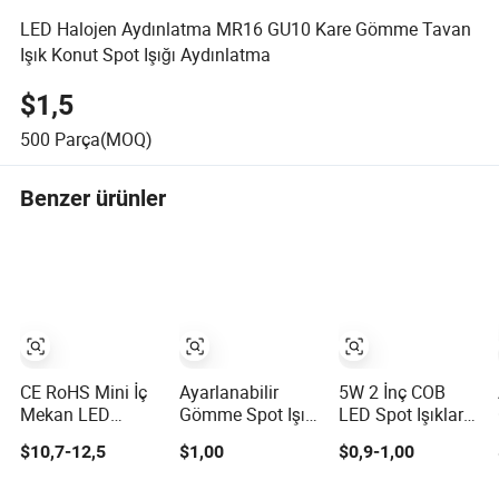
LED Halojen Aydınlatma MR16 GU10 Kare Gömme Tavan
Işık Konut Spot Işığı Aydınlatma
$1,5
500
Parça(MOQ)
Benzer ürünler
CE RoHS Mini İç
Ayarlanabilir
5W 2 İnç COB
Mekan LED
Gömme Spot Işığı
LED Spot Işıkları
Aydınlatma Spot
Gömme
3000-6000K
$10,7-12,5
$1,00
$0,9-1,00
Işığı Şık Takı ve
Telekopik Spot
AC185-265V
Saat Sergileri için
Işığı LED Gömme
Oturma Odası