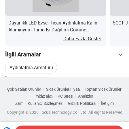
Dayanıklı LED Evsel Ticari Aydınlatma Kalın
5CCT J-
Alüminyum Turbo Isı Dağıtımı Gömme
Aydınlatma nedir?
Daha Fazla Göster
İlgili Aramalar
Aydınlatma Armatürü
İlgili Kategoriler
Alüminyum Tavan Lambası
Çok Satılan Ürünler
Sıcak Ürünler Fiyatı
Toptan Sıcak Ürünler
Kategorilere Göre Gözat
Yıldız alıcı
PC Sitesi
Analizler
Alüminyum Spot Işığı
Zarf
Kullanıcı Sözleşmesi
Gizlilik Politikası
İletişim
Copyright © 2026 Focus Technology Co., Ltd. All Rights Reserved
Alüminyum Led Işık Spotu