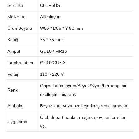
Model No
LT1009
Sertifika
CE, RoHS
Malzeme
Alüminyum
Ürün Boyutu
W85 * D85 * Y 50 mm
Kesiği
75 * 75 mm
Ampul
GU10 / MR16
Lamba tutucu
GU10/GU5.3
Voltaj
110 ~ 220 V
Orijinal alüminyum/Beyaz/Siyah/herhangi bir
Renk
özelleştirilmiş renk
Ambalaj
Beyaz kutu veya özelleştirilmiş renkli ambalaj
Otel, departmanlar, mağaza, ev, restoranlar,
Uygulama
vb.