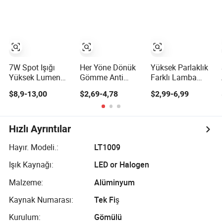
Telekopik Spot
Yatak Odası
Işığı
Dekorasyonu için
Yuvarlak Gömme
Spot Işığı
7W Spot Işığı
Her Yöne Dönük
Yüksek Parlaklık
Yüksek Lumen
Gömme Anti
Farklı Lamba
COB Su Altı Spot
Parlak
Gövde Renkleri
$8,9-13,00
$2,69-4,78
$2,99-6,99
Işığı 1-25W
Alüminyum İç
Alüminyum LED
Peyzaj Havuz
Mekan Otel
Aydınlatma 12W
Akvaryum Işığı
Projesi 3W 5W
Spot Işık
Bahçe Çim
9W 15W COB
Hızlı Ayrıntılar
Peyzaj ve Ağaç
LED Spot Işığı
Aydınlatma Spot
Hayır. Modeli.:
LT1009
Işığı Bahçe ve
Işık Kaynağı:
LED or Halogen
Çim Spot Işığı
Malzeme:
Alüminyum
Kaynak Numarası:
Tek Fiş
Kurulum:
Gömülü