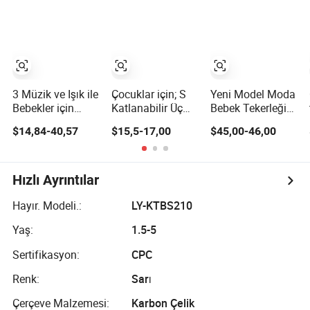
Tekerlekli
Sandalyeleri ve
Çocuklar için
Tekerlekli
Sandalyelerin
Toptan Satışı
3 Müzik ve Işık ile
Çocuklar için; S
Yeni Model Moda
Bebekler için
Katlanabilir Üç
Bebek Tekerleği
Wheeler Bisiklet
Tekerlekli Bisiklet
4in1 / Bebek
$14,84-40,57
$15,5-17,00
$45,00-46,00
Bebek Tekerlekli
1-6 Yaşındaki
Çocuk
Sandalye
Bebek Pedallı
Katlanabilir
Bisiklet, Şemsiye
Pedallı Çocuk
Tekerlekli Pedallı
Trisikleti
Hızlı Ayrıntılar
Üç Tekerlekli
Bisiklet
Hayır. Modeli.:
LY-KTBS210
Yaş:
1.5-5
Sertifikasyon:
CPC
Renk:
Sarı
Çerçeve Malzemesi:
Karbon Çelik