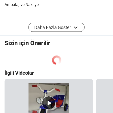
Ambalaj ve Nakliye
FABRIKAMIZ
Daha Fazla Göster
Hebei Leyou Bisiklet Co., Ltd
Sizin için Önerilir
Hebei Leyou Bicbisiklet Co., Ltd., rezervasyon, geliştirme, üretim ve satışları
bir bütün olarak bir araya getiren bir şirkettir. Şirketimiz Çocuk Bisikletleri,
Çocuk Denge Bisikletleri, Dağ Bisikletleri, Bebek Bisikletleri, Elektrikli
Çocuk Arabaları, elektrikli motosiklet vb. çocuklar için oyuncak ürünleri. Ve
İlgili Videolar
ana fabrikamız Çin'in en büyük Bisiklet Parça Üssü, Pingxiang County,
Xingtai, Hebei bölgesinde yer alır. Köklü ve 1995 yılından beri çalışıyor.
Fabrikamız 20, 000 metre kare alan kaplar. Kendi kaynak çerçevesi
atölyelerimiz, su hattı boya atölyelerimiz, otomatik örgü teli atölyelerimiz ve
montaj atölyemiz bulunmaktadır. Bu arada 160 çalışanımız, 10 AR-GE