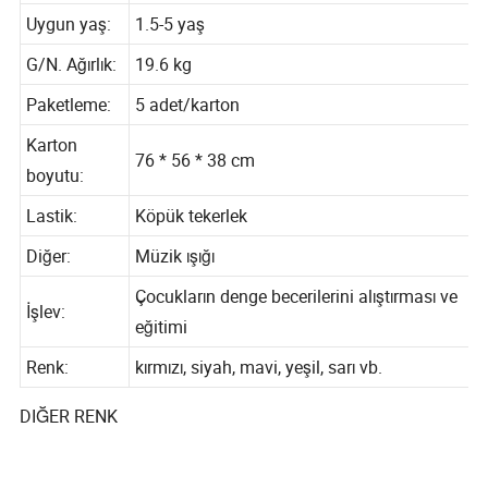
Çerçeve
karbon çelik çerçeve:
Uygun yaş:
1.5-5 yaş
G/N. Ağırlık:
19.6 kg
Paketleme:
5 adet/karton
Karton
76 * 56 * 38 cm
boyutu:
Lastik:
Köpük tekerlek
Diğer:
Müzik ışığı
Çocukların denge becerilerini alıştırması ve
İşlev:
eğitimi
Renk:
kırmızı, siyah, mavi, yeşil, sarı vb.
DIĞER RENK