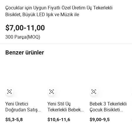
Çocuklar için Uygun Fiyatlı Özel Üretim Üç Tekerlekli
Bisiklet, Büyük LED Işık ve Müzik ile
$7,00-11,00
300
Parça(MOQ)
Benzer ürünler
Yeni Üretici
Yeni Stil Üç
Bebek 3 Tekerlekli
Doğrudan Satış
Tekerlekli Bebek
Çocuk Bisikleti
Çocuk Tekerlekli
Arabası Çocuk
Oyuncağı ile İtme
$5,3-5,8
$10,6-11,6
$9,00-9,5
Sandalyeleri, Su
Bebek Üç
Kolu Bebek
Şişeleri ile Bebek
Tekerlekli Bisiklet
Trisikleti