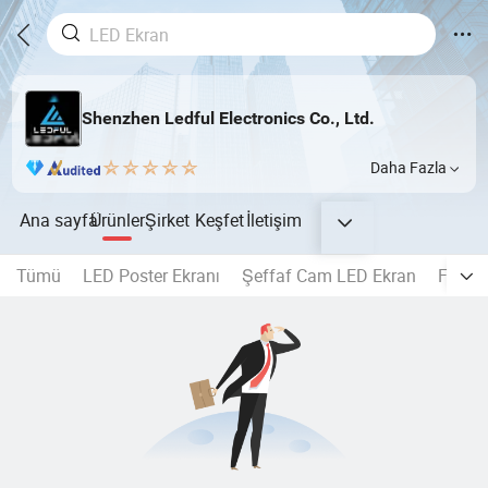
Shenzhen Ledful Electronics Co., Ltd.
Daha Fazla
Ana sayfa
Ürünler
Şirket
Keşfet
İletişim
Tümü
LED Poster Ekranı
Şeffaf Cam LED Ekran
Flex L