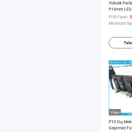
Yüksek Parla
P16mm LED 
Spor Çit St
FOB Fiyatı:
$
Gösterim Ek
Minimum Sip
Tal
Video
P10 Dış Mek
Geçirmez Fu