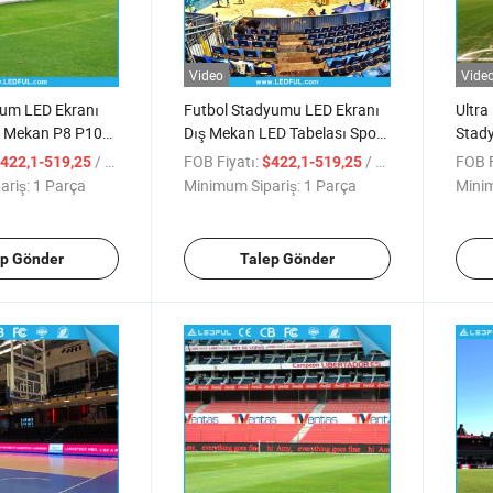
Video
Vide
um LED Ekranı
Futbol Stadyumu LED Ekranı
Ultra
ç Mekan P8 P10
Dış Mekan LED Tabelası Spor
Stady
evre Ekranları
Reklamı LED Afişi Çevre
Spor E
/ Parça
FOB Fiyatı:
/ Parça
FOB F
422,1-519,25
$422,1-519,25
Ekranı
ariş:
1 Parça
Minimum Sipariş:
1 Parça
Minim
ep Gönder
Talep Gönder