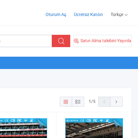
Oturum Aç
Ücretsiz Katılın
Türkçe
Satın Alma talebini Yayınla
1
/
5