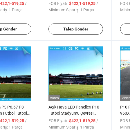
Ekran Gösterimi
960mm*960mm Dış Mekan
Renkl
/ Parça
FOB Fiyatı:
/ Parça
FOB F
422,1-519,25
$422,1-519,25
Reklam LED Ekran Gösterimi
Rekla
ariş:
1 Parça
Minimum Sipariş:
1 Parça
Minim
ep Gönder
Talep Gönder
Video
Vide
P5 P6.67 P8
Açık Hava LED Panelleri P10
P10 
n Futbol Futbol
Futbol Stadyumu Çevresi
960X
re Video Ekranı
960*960mm Reklam Ekranı
Futbo
/ Parça
FOB Fiyatı:
/ Parça
FOB F
422,1-519,25
$422,1-519,25
 Ekranı
Gösterimi
Ekran
ariş:
1 Parça
Minimum Sipariş:
1 Parça
Minim