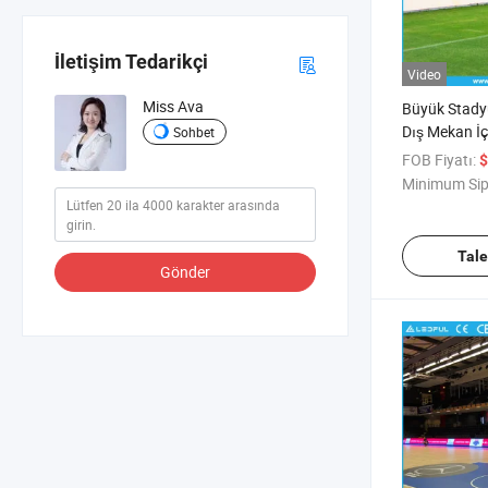
İletişim Tedarikçi
Video
Miss Ava
Büyük Stady
Dış Mekan İ
Sohbet
Futbol LED Ç
FOB Fiyatı:
$
Minimum Sip
Tal
Gönder