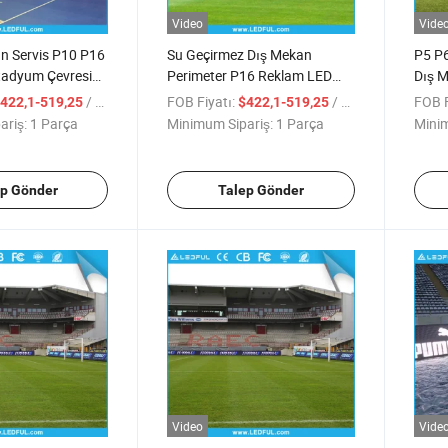
Video
Vide
n Servis P10 P16
Su Geçirmez Dış Mekan
P5 P6
tadyum Çevresi
Perimeter P16 Reklam LED
Dış 
Ekran Paneli
Perim
/ Parça
FOB Fiyatı:
/ Parça
FOB F
422,1-519,25
$422,1-519,25
ariş:
1 Parça
Minimum Sipariş:
1 Parça
Minim
ep Gönder
Talep Gönder
Video
Vide