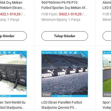
klık Dış Mekan
960*960mm P6 P8 P10
Alümi
Reklam Ekranı
Futbol Sporları Dış Mekan Afiş
LED E
adyum LED
Panoları Ekran Paneli
Stady
/ Parça
FOB Fiyatı:
/ Parça
FOB F
422,1-519,25
$422,1-519,25
ranı
Stadyum LED Ekranı
Mekan
ariş:
1 Parça
Minimum Sipariş:
1 Parça
Minim
ep Gönder
Talep Gönder
Video
Vide
an Tam Renkli Su
LED Ekran Panelleri Futbol
Spor
tbol Stadyumu
Stadyumu Çevresi P5
Voley