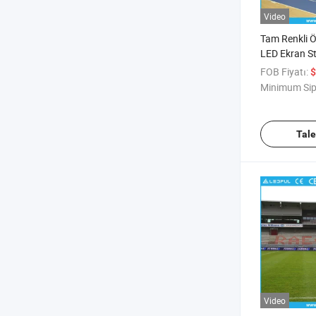
Video
Tam Renkli Ö
LED Ekran S
LED Ekranı
FOB Fiyatı:
$
Minimum Sip
Tal
Video