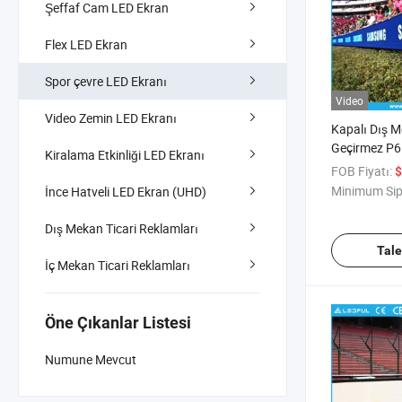
Şeffaf Cam LED Ekran
Flex LED Ekran
Spor çevre LED Ekranı
Video
Video Zemin LED Ekranı
Kapalı Dış 
Geçirmez P6
Kiralama Etkinliği LED Ekranı
960*960 SMD
FOB Fiyatı:
$
Spor Basketb
Minimum Sip
İnce Hatveli LED Ekran (UHD)
Beyzbol Sta
Reklam LED E
Dış Mekan Ticari Reklamları
Ekranı
Tal
İç Mekan Ticari Reklamları
Öne Çıkanlar Listesi
Numune Mevcut