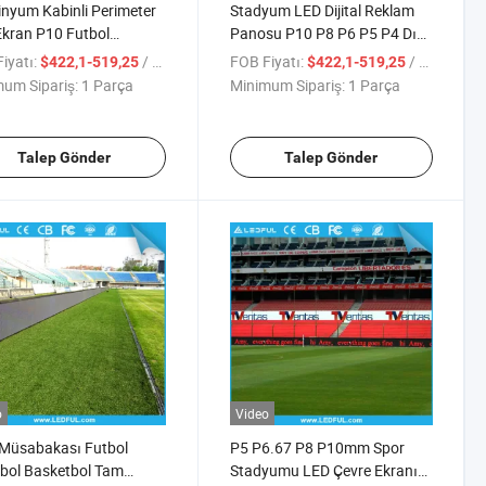
nyum Kabinli Perimeter
Stadyum LED Dijital Reklam
kran P10 Futbol
Panosu P10 P8 P6 P5 P4 Dış
umu LED Ekranı Dış
Mekan Reklamı Tam Renkli
iyatı:
/ Parça
FOB Fiyatı:
/ Parça
$422,1-519,25
$422,1-519,25
 Reklamcılığı için
Stadyum Çevresi LED Ekranı
um Sipariş:
1 Parça
Minimum Sipariş:
1 Parça
Talep Gönder
Talep Gönder
o
Video
 Müsabakası Futbol
P5 P6.67 P8 P10mm Spor
bol Basketbol Tam
Stadyumu LED Çevre Ekranı