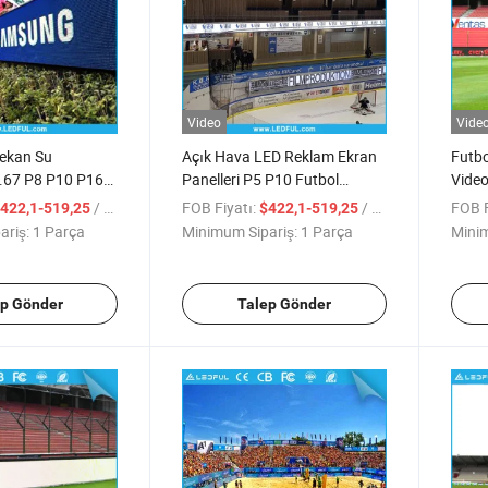
Video
Vide
Mekan Su
Açık Hava LED Reklam Ekran
Futbo
.67 P8 P10 P16
Panelleri P5 P10 Futbol
Video
 Tam Renkli
Basketbol Stadyumu Çevresi
960X
/ Parça
FOB Fiyatı:
/ Parça
FOB F
422,1-519,25
$422,1-519,25
ol Futbol
960*960mm Billboards
P10 
ariş:
1 Parça
Minimum Sipariş:
1 Parça
Minim
dyum Çevresi
kran Billboard
ep Gönder
Talep Gönder