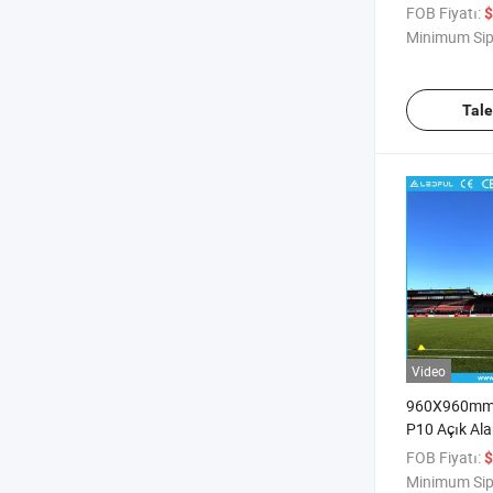
Çevresi LED 
FOB Fiyatı:
$
Minimum Sip
Tal
Video
960X960mm 
P10 Açık Ala
Sporları Çev
FOB Fiyatı:
$
Stadyum LED
Minimum Sip