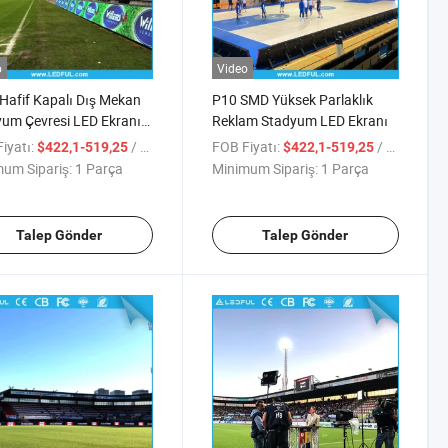
o
Video
 Hafif Kapalı Dış Mekan
P10 SMD Yüksek Parlaklık
um Çevresi LED Ekranı
Reklam Stadyum LED Ekranı
tkinlikleri için
iyatı:
/ Parça
FOB Fiyatı:
/ Parça
$422,1-519,25
$422,1-519,25
um Sipariş:
1 Parça
Minimum Sipariş:
1 Parça
Talep Gönder
Talep Gönder