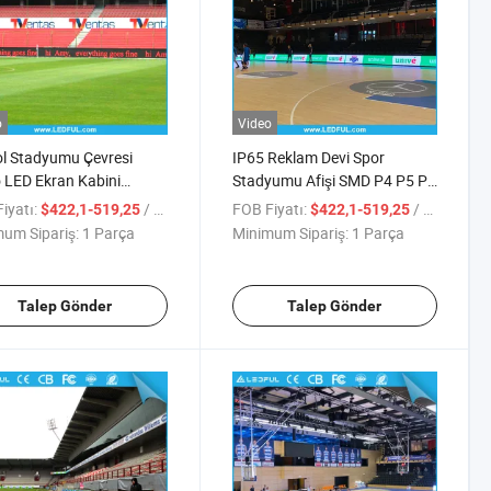
o
Video
l Stadyumu Çevresi
IP65 Reklam Devi Spor
 LED Ekran Kabini
Stadyumu Afişi SMD P4 P5 P6
960mm P5 P6.67 P8
P10 Dijital LED Stadyum
iyatı:
/ Parça
FOB Fiyatı:
/ Parça
$422,1-519,25
$422,1-519,25
Stadyum Ekranı
Çevresi Video Ekranı
um Sipariş:
1 Parça
Minimum Sipariş:
1 Parça
Talep Gönder
Talep Gönder