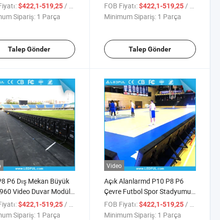
i Stadyum Çevresi
LED Video Skorbordlar Dış
iyatı:
/ Parça
FOB Fiyatı:
/ Parça
$422,1-519,25
$422,1-519,25
m LED Ekranı
Mekan LED Stadyum Ekranı
um Sipariş:
1 Parça
Minimum Sipariş:
1 Parça
Talep Gönder
Talep Gönder
o
Video
P8 P6 Dış Mekan Büyük
Açık Alanlarmd P10 P8 P6
960 Video Duvar Modülü
Çevre Futbol Spor Stadyumu
l Stadyumu Çevresi LED
LED Ekran Gösterimi Reklam
iyatı:
/ Parça
FOB Fiyatı:
/ Parça
$422,1-519,25
$422,1-519,25
 Gösterimi
Panosu
um Sipariş:
1 Parça
Minimum Sipariş:
1 Parça