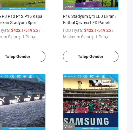
o
Video
 P8 P10 P12 P16 Kapalı
P16 Stadyum Çiti LED Ekranı
Mekan Stadyum Spor
Futbol Çevresi LED Paneli
etre LED Ekran
Stadyum Elektronik Reklam
iyatı:
/ Parça
FOB Fiyatı:
/ Parça
$422,1-519,25
$422,1-519,25
um Sipariş:
1 Parça
Minimum Sipariş:
1 Parça
Talep Gönder
Talep Gönder
o
Video