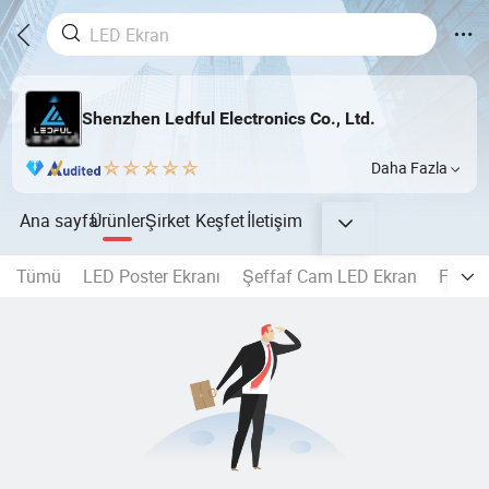
Shenzhen Ledful Electronics Co., Ltd.
Daha Fazla
Ana sayfa
Ürünler
Şirket
Keşfet
İletişim
Tümü
LED Poster Ekranı
Şeffaf Cam LED Ekran
Flex L