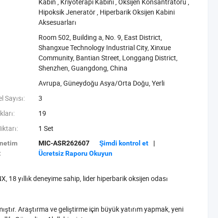
Kabin‬
,
‪Kriyoterapi Kabini‬
,
‪Oksijen Konsantratörü‬
,
‪Hipoksik Jeneratör‬
,
‪Hiperbarik Oksijen Kabini
Aksesuarları‬
Room 502, Building a, No. 9, East District,
Shangxue Technology Industrial City, Xinxue
Community, Bantian Street, Longgang District,
Shenzhen, Guangdong, China
Avrupa, Güneydoğu Asya/Orta Doğu, Yerli
l Sayısı:
3
kları:
19
ktarı:
1 Set
enetim
MIC-ASR262607
Şimdi kontrol et
|
:
Ücretsiz Raporu Okuyun
, 18 yıllık deneyime sahip, lider hiperbarik oksijen odası
ıştır. Araştırma ve geliştirme için büyük yatırım yapmak, yeni