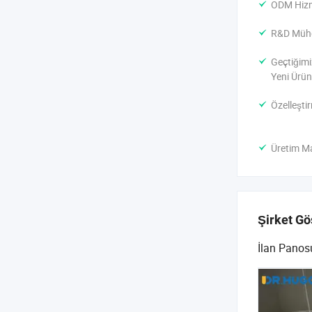
ODM Hizm
R&D Mühe
Geçtiğimi
Yeni Ürün
Özelleşti
Üretim Ma
Şirket Gö
İlan Panos