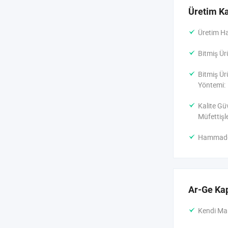
Üretim Ka
Üretim Ha
Bitmiş Ür
Bitmiş Ür
Yöntemi:
Kalite Gü
Müfettişle
Hammaddel
Ar-Ge Kap
Kendi Ma