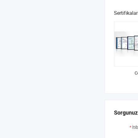
Sertifikalar
C
Sorgunuz
*
İti