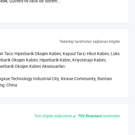
lik, Güvenli ve Akıllı bir sistem.
oksijen odaları üretiyoruz. Kararlı ve yüksek kaliteli ürünler
rilere çeşitli kişiselleştirilmiş ihtiyaçlarını karşılamak için
Tedarikçi tarafından sağlanan bilgiler
eye satılmaktadır. Müşterilerimiz için iyi satış sonrası hizmeti
 Tarzı Hiperbarik Oksijen Kabini, Kapsül Tarzı Hbot Kabini, Lüks
barik Oksijen Kabini, Hiperbarik Kabin, Kriyoterapi Kabini,
erbarik Oksijen Kabini Aksesuarları
iktir. DR. HUGO, oksijen terapisi araştırmamıza ilham veren ve
nlerimizin araştırma ve üretim sürecinden geçer.
angxue Technology Industrial City, Xinxue Community, Bantian
ng, China
Tüm bilgiler doğrulandı
tarafından
TÜV Rheinland