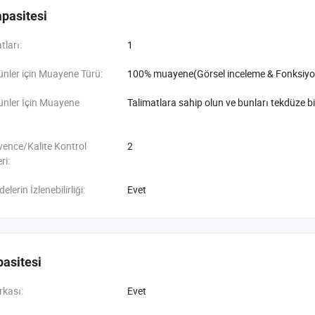
pasitesi
tları:
1
ünler için Muayene Türü:
100% muayene(Görsel inceleme & Fonksiyo
ünler İçin Muayene
Talimatlara sahip olun ve bunları tekdüze bi
vence/Kalite Kontrol
2
ri:
erin İzlenebilirliği:
Evet
asitesi
rkası:
Evet