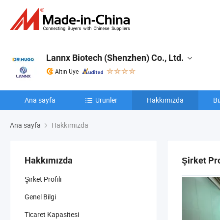
Lannx Biotech (Shenzhen) Co., Ltd.
Altın Üye
Ana sayfa
Ürünler
Hakkımızda
Bi
Ana sayfa
Hakkımızda
Hakkımızda
Şirket Pro
Şirket Profili
Genel Bilgi
Ticaret Kapasitesi