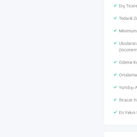
- Kapsül Stil
Dış Ticar
- çeşitli şek
Tedarik Zi
- Veterinary 
Minimum S
Uluslarar
(Incoterm
Ödeme Ko
Ortalama 
Yurtdışı 
İhracat Yı
En Yakın