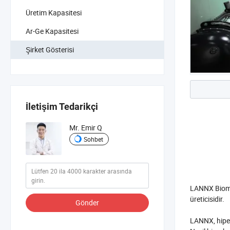
Üretim Kapasitesi
Ar-Ge Kapasitesi
Şirket Gösterisi
İletişim Tedarikçi
Mr. Emir Q
Sohbet
LANNX Biomed
üreticisidir.
Gönder
LANNX, hiper