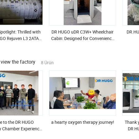
otlight: Thrilled with
DR HUGO uDR C3W+ Wheelchair
DR.HU
GO Rejuven L3 2ATA
Cabin: Designed for Convenience
perbaric Chamber!
and Comfort
view the factory
8 Ürün
e to the DR HUGO
a hearty oxygen therapy journey!
Thank y
y Chamber Experience
DR HU
Center!