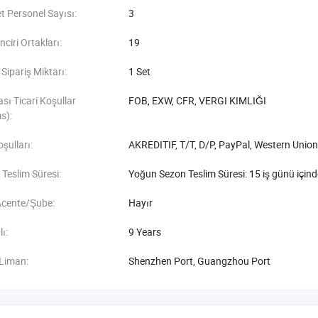
i sert hiperbarik oksijen odaları
et Personel Sayısı:
3
iller Ekonomik yumuşak gövdeli hiperbarik oksijen odaları
nciri Ortakları:
19
sert hiperbarik oksijen odaları
ipariş Miktarı:
1 Set
ası Ticari Koşullar
FOB, EXW, CFR, VERGI KIMLIĞI
s):
şulları:
AKREDITIF, T/T, D/P, PayPal, Western Unio
Teslim Süresi:
Yoğun Sezon Teslim Süresi: 15 iş günü içinde
Acente/Şube:
Hayır
lı:
9 Years
 Liman:
Shenzhen Port, Guangzhou Port