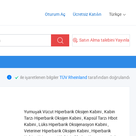
Oturum Aç
Ücretsiz Katılın
Türkçe
Satın Alma talebini Yayınla
ile işaretlenen bilgiler
TÜV Rheinland
tarafından doğrulandı
‪Yumuşak Vücut Hiperbarik Oksijen Kabini‬
,
‪Kabin
Tarzı Hiperbarik Oksijen Kabini‬
,
‪Kapsül Tarzı Hbot
Kabini‬
,
‪Lüks Hiperbarik Oksijenasyon Kabini‬
,
‪Veteriner Hiperbarik Oksijen Kabini‬
,
‪Hiperbarik