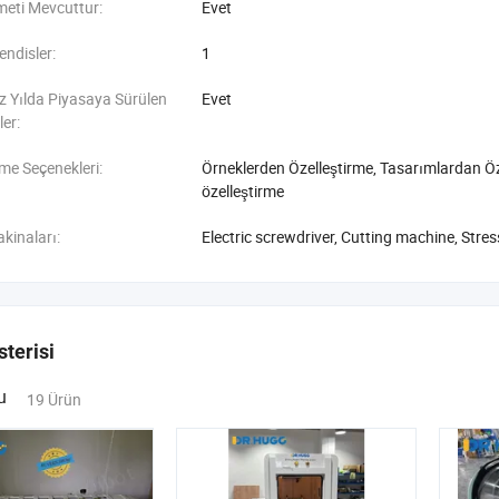
eti Mevcuttur:
Evet
ndisler:
1
z Yılda Piyasaya Sürülen
Evet
ler:
rme Seçenekleri:
Örneklerden Özelleştirme, Tasarımlardan Öz
özelleştirme
kinaları:
Electric screwdriver, Cutting machine, Stre
sterisi
u
19 Ürün