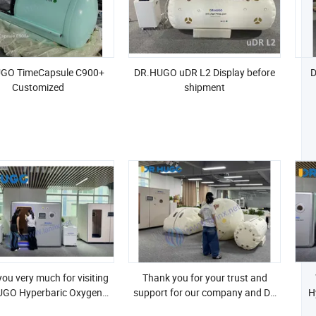
GO TimeCapsule C900+
DR.HUGO uDR L2 Display before
D
Customized
shipment
ou very much for visiting
Thank you for your trust and
GO Hyperbaric Oxygen
support for our company and DR
H
Chamber today!
HUGO hyperbaric oxygen chamber