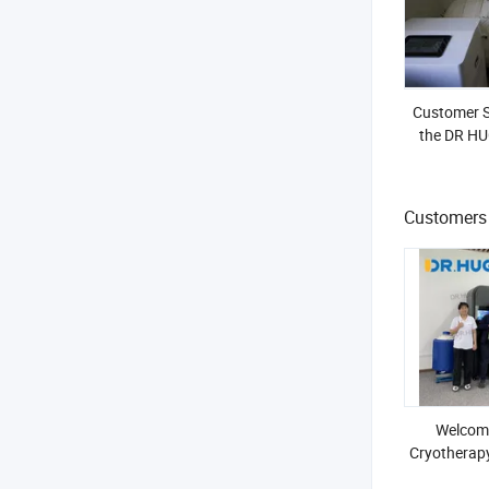
Customer Sp
the DR HU
Soft Hy
Customers 
Welcom
Cryotherap