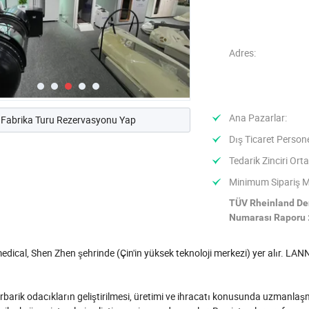
Adres:
Ana Pazarlar:
Fabrika Turu Rezervasyonu Yap
Dış Ticaret Persone
Tedarik Zinciri Orta
Minimum Sipariş Mi
TÜV Rheinland D
Numarası Raporu 
ical, Shen Zhen şehrinde (Çin'in yüksek teknoloji merkezi) yer alır. LANNX
barik odacıkların geliştirilmesi, üretimi ve ihracatı konusunda uzmanlaşm