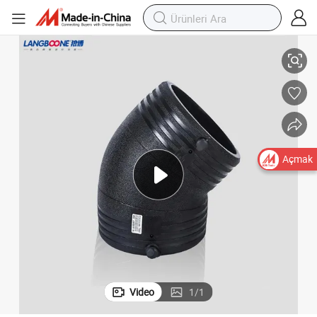
ş Fitiği
HDPE DN32~DN400mm Elektrofüzyon Dirseği Ef Dirsek PE100 Pn16 Dönü
Açmak
Video
1
/
1