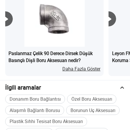
Süper Isıtıcı için
elektrikli eritme kaynağı sorunu çözülmüştür
Paslanmaz Çelik 90 Derece Dirsek Düşük
Leyon F
Basınçlı Dişli Boru Aksesuarı nedir?
Koruma S
Boru Mon
Daha Fazla Göster
nedir?
İlgili aramalar
Donanım Boru Bağlantısı
Özel Boru Aksesuarı
Alaşımlı Bağlantı Borusu
Borunun Uç Aksesuarı
Plastik Sıhhi Tesisat Boru Aksesuarı
Elektrofüzyon terminalinde hasarı önlemek için