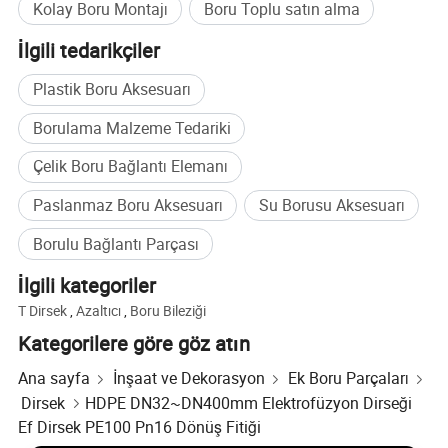
Kolay Boru Montajı
Boru Toplu satın alma
koruyucu bir kabuk bulunur vahşi yapı nedeniyle
İlgili tedarikçiler
elektrofüzyon arayüzüne
Plastik Boru Aksesuarı
Tüm aralık çapına sahip çok tipli bağlantı elemanları
Borulama Malzeme Tedariki
tüm özel isteğinizi karşılayabilir
Çelik Boru Bağlantı Elemanı
Paslanmaz Boru Aksesuarı
Su Borusu Aksesuarı
Borulu Bağlantı Parçası
İlgili kategoriler
T Dirsek
,
Azaltıcı
,
Boru Bileziği
Kategorilere göre göz atın
Ana sayfa
İnşaat ve Dekorasyon
Ek Boru Parçaları
Dirsek
HDPE DN32~DN400mm Elektrofüzyon Dirseği
Ef Dirsek PE100 Pn16 Dönüş Fitiği