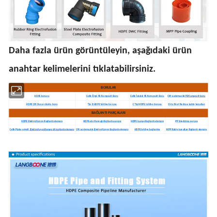
Daha fazla ürün görüntüleyin, aşağıdaki ürün
anahtar kelimelerini tıklatabilirsiniz.
BORULAR
HDPE borusu
Çelik Örgü PE Kompozit Boru
Çelik İskelet PE Kompozit Boru
Çift sızdırmazlık
PE Kompozit boru
HDPE Çift Duvar oluklu boru
Tip B HDPE tahliye borusu
C Tipi HDPE tahliye borusu
Orta Fiyat Noktası kablo kanalları
BAĞLANTI PARÇALARI
HDPE Elektrofüzyon Bağlantı elemanı
HDPE alın Kaynağı Bağlantı parçası
HDPE kumaş Bağlantı elemanı
PP Sıkıştırma parçası
Çelik Plaka soketi
ElektrofuyonKompozit bağlantı elemanı
Çift sızdırmazlık Elektrofüzyon Bağlantı elemanı
HDPE tahliye bağlantısı
MPP Kablo kanalları Bağlantı elemanı