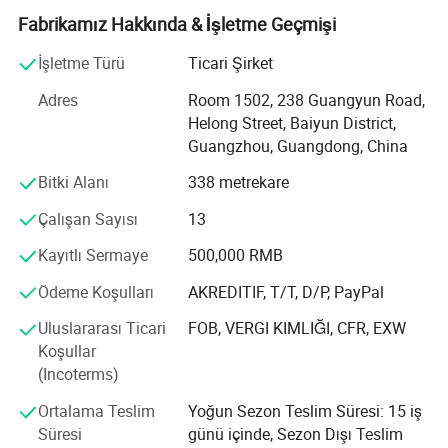
geliştiğinden, kazançlı bir durum elde etmek için şirketimiz
Fabrikamız Hakkında & İşletme Geçmişi
dünyanın dört bir yanından gelen kuruluşlarla işbirliği
İşletme Türü
Ticari Şirket
yapmaya samimi bir şekilde istekli.
Adres
Room 1502, 238 Guangyun Road,
Guangzhou jinyu otomobil parçaları 20 yıl
Helong Street, Baiyun District,
, 1. Çok miktarda stok
Guangzhou, Guangdong, China
Bitki Alanı
338 metrekare
2.Profesyonel ihracat şirketi
Çalışan Sayısı
13
3.Küçük siparişi kabul et
Kayıtlı Sermaye
500,000 RMB
4.birçok ürün kategorisi
Ödeme Koşulları
AKREDITIF, T/T, D/P, PayPal
5.Japon parçaları en iyi seçim
Uluslararası Ticari
FOB, VERGI KIMLIĞI, CFR, EXW
Guangzhou Jinyu AutoParts, Çin'in Guangzhou
Koşullar
bölgesinde, Japon ve Güney Kore otomobilleri için her
(Incoterms)
türlü otomobil parçasını üretme ve ihraç etme konusunda
uzmanlaşmış, lider bir üretici ve ihracatçıdır.
Ortalama Teslim
Yoğun Sezon Teslim Süresi: 15 iş
Süresi
günü içinde, Sezon Dışı Teslim
Ana ürün hatlarımız otomotiv tahrik sistemi, direksiyon