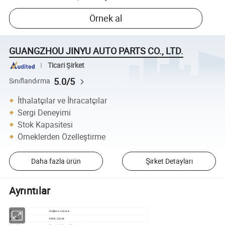
Örnek al
GUANGZHOU JINYU AUTO PARTS CO., LTD.
Ticari Şirket
5.0/5
Sınıflandırma
İthalatçılar ve İhracatçılar
Sergi Deneyimi
Stok Kapasitesi
Örneklerden Özelleştirme
Daha fazla ürün
Şirket Detayları
Ayrıntılar
Bağlantı cıvatası
Parça Adı
Marka
KING ÇELIK