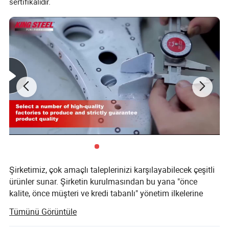
sertifikalıdır.
Şirketimiz, çok amaçlı taleplerinizi karşılayabilecek çeşitli
ürünler sunar. Şirketin kurulmasından bu yana "önce
kalite, önce müşteri ve kredi tabanlı" yönetim ilkelerine
bağlı kalırız ve müşterilerimizin potansiyel ihtiyaçlarını
Tümünü Görüntüle
karşılamak için her zaman elimizden geleni yaparız.
Ekonomik küreselleşme trendi karşı konulamaz bir güçle