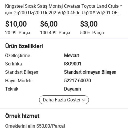
Kingsteel Sıcak Satış Montaj Cıvatası Toyota Land Cruiser
için Grj200 Uzj200 Urj202 Vdj20 450d Urj20# Vdj201 OEM
(52217-60070)
$10,00
$6,00
$3,00
20-99
Parça
100-499
Parça
500+
Parça
Ürün özellikleri
Özelleştirme
Mevcut
Sertifika
ISO9001
Standart Bileşen
Standart olmayan Bileşen
Hayır. Modeli.
52217-60070
Teknik
Dayanın
Daha Fazla Göster
Örnek hizmet
Örneklerini alın
$50,00
/
Parça
!