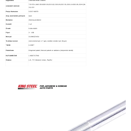
Uygulama
Otomatik Motor Sistemi
TOYOTA LAND CRUISER GRJ200 UZJ200 URJ202 VDJ200 LX450D URJ20# IÇIN
otomobil üreticisi
VDJ201
Parça Numarası
52217-60070
Araç üzerindeki yerleşim
Şasi
Malzeme
Alüminyum/demir
Garanti
1 yıl
Kullanılabilir
Örnek
Fiyat
3 - 10$
Menşei
GUANGZHOU
Teslimat süresi
stok ürünleri için 1-7 gün, üretilen ürünler için 30 gün
"MOD
6 ADET
Paketleme
Kingsteel paketi, Netural paketi ve saklama (müşterinin talebi)
KUTU/MİKTAR
1 ADET/CTNS
Ödeme
L/C, T/T, Western Union, PayPal