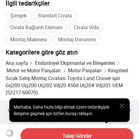
İlgili tedarikçiler
Şimşek
Standart Cıvata
Civata Bağlantı Elemanı
Civata Vida
Montaj Makinesi
Montaj Donanımı
Kategorilere göre göz atın
Ana sayfa
Endüstriyel Ekipmanlar ve Bileşenleri
Motor ve Motor Parçaları
Motor Parçaları
Kingsteel
Sıcak Satış Montaj Cıvatası Toyota Land Cruiser için
Grj200 Uzj200 Urj202 Vdj20 450d Urj20# Vdj201 OEM
(52217-60070)
Merhaba
,
Daha fazla bilgi almak üzere tedarikçiyle
Çok Satılan Ürünler
Sıcak Ürünler Fiyatı
Toptan Sıcak Ürünler
iletişime geçmek için lütfen burayı tıklayın.
Yıldız alıcı
PC Sitesi
Analizler
Zarf
Kullanıcı Sözleşmesi
Gizlilik Politikası
İletişim
Copyright © 2026 Focus Technology Co., Ltd. All Rights Reserved
Talep Gönder