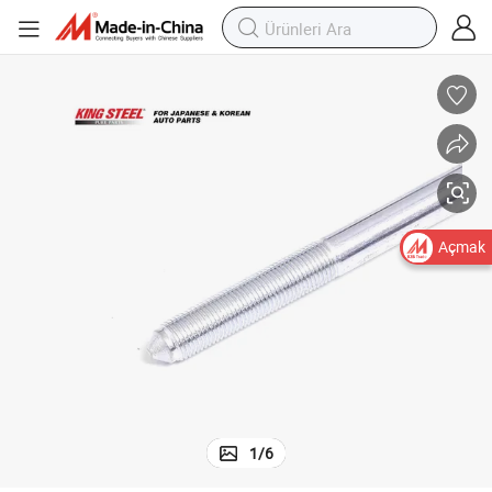
 Uzj200 Urj202 Vdj20 450d Urj20# Vdj201 OEM (52217-60070)
Kingsteel Sıcak Satış Montaj Cıvatası Toyota Land Cruiser için Grj200
Açmak
1
/
6