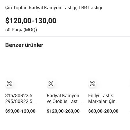
Çin Toptan Radyal Kamyon Lastiği, TBR Lastiği
$120,00-130,00
50
Parça(MOQ)
Benzer ürünler
315/80R22.5
Radyal Kamyon
En İyi Lastik
295/80R22.5
ve Otobüs Lastiği,
Markaları Çin
11R22.5 12R22.5
PCR ve TBR
TBR Lastik
$90,00-120,00
$120,00-260,00
$60,00-200,00
12.00R20 Tüm
Lastiği, Tubeless
Aeolus Triangle
Çelik Radial TBR
Araç Lastiği
Linglong
Lastik Bayileri
(11.00R20,
Advance