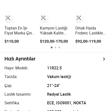
Tubeless Kamyon
12.00R20)
Chaoyang
Lastığı Ağır
Westlake
Hizmet Kamyon
Roadone Roadlux
Lastikleri ECE
Radial Kamyon
GCC DOT SASO
Otobüs Lastiği
SONCAP ile
Toptan Pneu
Toptan En İyi
Kamyon Lastiği
Ortak Haida
Llantas
Fiyat Marka Çin
Yüksek Kalite
Frideric Lastikler
Neumaticos
Fabrika Fiyatı
TBR Genco
315/80r22.5
$110,00
$120,00-170,00
$92,00-119,00
Çelik Radial TBR
385/65r22.5
315/70r22.5
Kamyon Otobüs
Dayanıklı Radyal
385/65r22.5
Lastiği Uygun
Lastik
12.00r20 11r22.5
Fiyatla
13r22.5 Tam
Hızlı Ayrıntılar
315/80r22.5
Çelik Radial TBR
11r22.5 12r22.5
Tubeless Ağır
Hayır. Modeli.:
11R22.5
12.00r20
Hizmet Kamyon
Tarzda:
Vakum lastiği
Lastiği
Çap:
21''-24''
Lastik tasarımı:
Radyal Lastik
Sertifika:
ECE, ISO9001, NOKTA