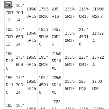
145/
165/
185/6
175/6
205
235/4
215/4
315/80
70R
70R
0R15
0R16
R16
5R17
0R18
R22.2
12
14
155/
175/
185/7
245 /
215 /
185/6
235/5
11R22
70R
65R
5R16
70R1
45R1
5R15
0R17
,5
12
14
C
6
8
155
215/5
175/
195/5
195/4
235/5
225/4
13R22
R12
5R16
60R
0R15
0R16
5R17
0R18
,5
C
XL
155
175/
195 /
225/5
195/5
235/6
225
12,00
R13
70R
45R1
5R16
5R15
5R17
R18
R20
C
14
6
XL
LT22