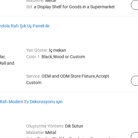
Malzeme:
Metal
Stil:
a Display Shelf for Goods in a Supermarket
la Rafı Şık Uç Paneli ile
Yeri Göster:
İç mekan
ar,
Color 1:
Black,Wood or Custom
Mall and
Service:
OEM and ODM Store Fixture,Accept
Custom
i Rafı Modern Ev Dekorasyonu için
Oluşturma Yöntemi:
Dik Sütun
Malzeme:
Metal