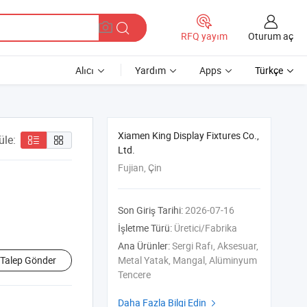
Oturum aç
RFQ yayım
Alıcı
Yardım
Apps
Türkçe
Xiamen King Display Fixtures Co.,
üle:
Ltd.
Fujian, Çin
Son Giriş Tarihi:
2026-07-16
İşletme Türü:
Üretici/Fabrika
Ana Ürünler:
Sergi Rafı, Aksesuar,
Talep Gönder
Metal Yatak, Mangal, Alüminyum
Tencere
Daha Fazla Bilgi Edin
