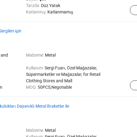
Tarzda:
Düz Yatak
Katlanmış:
Katlanmamış
ergileri için
y and
Malzeme:
Metal
Kullanım:
Sergi Fuarı, Özel Mağazalar,
Süpermarketler ve Mağazalar, for Retail
Clothing Stores and Mall
om
MOQ:
50PCS,Negotiable
ukları Dayanıklı Metal Braketler ile
Malzeme:
Metal
Kullanım:
Sergi Fuarı, Özel Mağazalar,