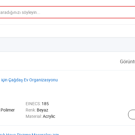
Görünt
u için Çağdaş Ev Organizasyonu
EINECS:
185
 Polimer
Renk:
Beyaz
Material:
Acrylic
çık Hava Pişirme Maceraları için