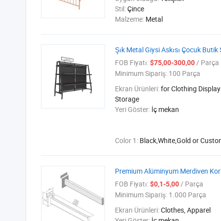
Stil:
Çince
Malzeme:
Metal
Şık Metal Giysi Askısı Çocuk Butik S
FOB Fiyatı:
/ Parça
$75,00-300,00
Minimum Sipariş:
100 Parça
Ekran Ürünleri:
for Clothing Displa
Storage
Yeri Göster:
İç mekan
Color 1:
Black,White,Gold or Cust
Premium Alüminyum Merdiven Korkul
FOB Fiyatı:
/ Parça
$0,1-5,00
Minimum Sipariş:
1.000 Parça
Ekran Ürünleri:
Clothes, Apparel
Yeri Göster:
İç mekan