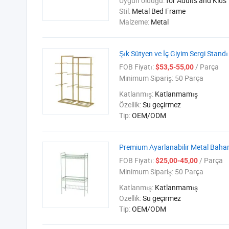
Uygun olduğu:
for Adults and Kids
Stil:
Metal Bed Frame
Malzeme:
Metal
Şık Sütyen ve İç Giyim Sergi Standı 
FOB Fiyatı:
/ Parça
$53,5-55,00
Minimum Sipariş:
50 Parça
Katlanmış:
Katlanmamış
Özellik:
Su geçirmez
Tip:
OEM/ODM
Premium Ayarlanabilir Metal Bahar
FOB Fiyatı:
/ Parça
$25,00-45,00
Minimum Sipariş:
50 Parça
Katlanmış:
Katlanmamış
Özellik:
Su geçirmez
Tip:
OEM/ODM