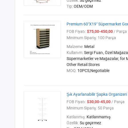
Özellik:
Su geçirmez
Tip:
OEM/ODM
Premium 60"X19" Süpermarket Gondo
FOB Fiyatı:
/ Parça
$75,00-450,00
Minimum Sipariş:
100 Parça
Malzeme:
Metal
Kullanım:
Sergi Fuarı, Özel Mağazal
Süpermarketler ve Mağazalar, for 
Other Retail Stores
MOQ:
10PCS,Negotiable
Şık Ayarlanabilir Şapka Organizer
FOB Fiyatı:
/ Parça
$30,00-45,00
Minimum Sipariş:
50 Parça
Katlanmış:
Katlanmamış
Özellik:
Su geçirmez