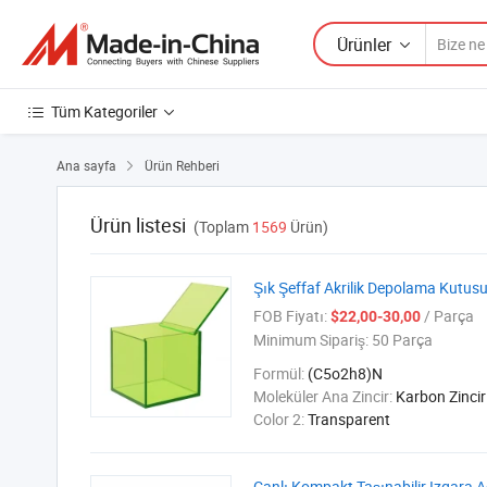
Ürünler
Tüm Kategoriler
Ana sayfa
Ürün Rehberi

Ürün listesi
(Toplam
1569
Ürün)
Şık Şeffaf Akrilik Depolama Kutus
FOB Fiyatı:
/ Parça
$22,00-30,00
Minimum Sipariş:
50 Parça
Formül:
(C5o2h8)N
Moleküler Ana Zincir:
Karbon Zincir
Color 2:
Transparent
Canlı Kompakt Taşınabilir Izgara A