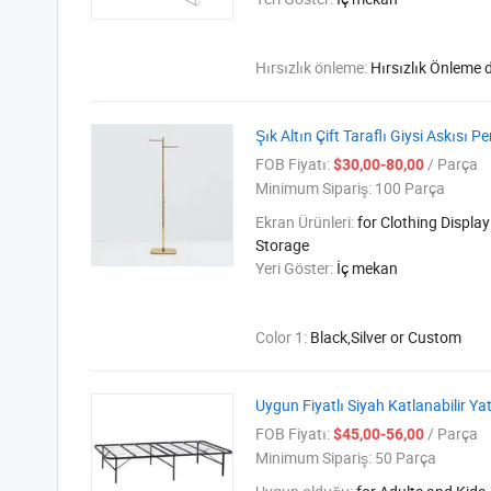
Hırsızlık önleme:
Hırsızlık Önleme d
Şık Altın Çift Taraflı Giysi Askısı Pe
FOB Fiyatı:
/ Parça
$30,00-80,00
Minimum Sipariş:
100 Parça
Ekran Ürünleri:
for Clothing Displa
Storage
Yeri Göster:
İç mekan
Color 1:
Black,Silver or Custom
Uygun Fiyatlı Siyah Katlanabilir Yat
FOB Fiyatı:
/ Parça
$45,00-56,00
Minimum Sipariş:
50 Parça