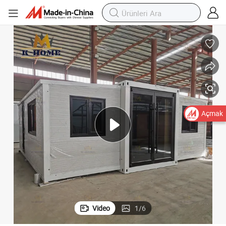
Modüler Genişletilebilir Kamp Katlanabilir Konteyner Evler
Açmak
Video
1
/
6