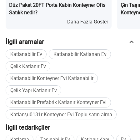
Düz Paket 20FT Porta Kabin Konteyner Ofis
Çin Taşı
Satılık nedir?
Konteyner
Daha Fazla Göster
İlgili aramalar
Katlanabilir Ev
Katlanabilir Katlanan Ev
Çelik Katlanır Ev
Genişletilebilir Kontianer evinin Özellikleri:
Katlanabilir Konteyner Evi Katlanabilir
Boyut
5800 mm * 2480 mm * 2560 mm (U * G * Y)
Çelik Yapı Katlanır Ev
Çelik Çerçeve
2,5 mm Galvanize Çelik
Katlanabilir Prefabrik Katlanır Konteyner Evi
Duvar
50 mm Kaya yünü/EPS Sandviç Paneli
Katlan\u0131r Konteyner Evi Toplu satın alma
Rood Yapısı
Tavan + Cam yün yalıtım Malzemesi + Çelik Plaka
İlgili tedarikçiler
Zemin
STK Kurulu
Pencere
0,95 m * 1,1 m PVC kayar Pencere
Katlama
Taşınabilir Ev
Katlanır Kapı
Ev