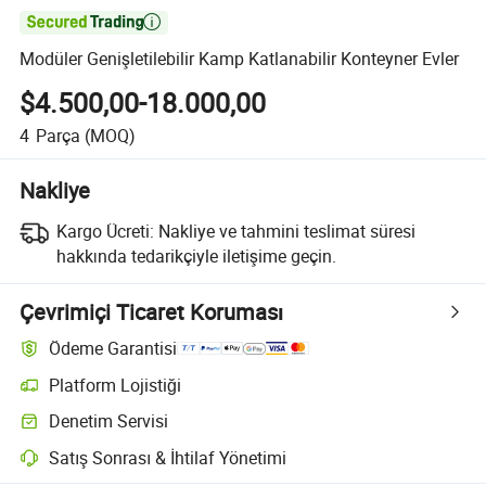

Modüler Genişletilebilir Kamp Katlanabilir Konteyner Evler
$4.500,00-18.000,00
4
Parça
(MOQ)
Nakliye
Kargo Ücreti:
Nakliye ve tahmini teslimat süresi
hakkında tedarikçiyle iletişime geçin.
Çevrimiçi Ticaret Koruması
Ödeme Garantisi
Platform Lojistiği
Platform destekli lojistik ile daha net gönderi takibi
Denetim Servisi
Seçime bağlı ön sevkiyat denetimi kalite ve miktar kontrolleri için
Satış Sonrası & İhtilaf Yönetimi
Platform destekli uyuşmazlık çözümü, uygun olduğunda iade veya geri 