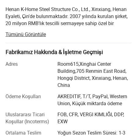
Henan K-Home Steel Structure Co., Ltd., Xinxiang, Henan
Eyaleti, Çin'de bulunmaktadır. 2007 yılında kurulan şirket,
20 milyon RMB'lık tescilli sermayeye sahip özel bir
kuruluştur. 100, 000 metrekarelik bir alanı kapsar ve
Tümünü Görüntüle
260'den fazla çalışanı vardır.
Prefabrik binaların, çelik yapıların, sandviç panellerin ve
Fabrikamız Hakkında & İşletme Geçmişi
modüler muhafaza sistemlerinin tasarımı, proje
bütçeleme, üretimi ve kurulumu konusunda uzmanlaştık.
Adres
Room615,Xinghai Center
Çelik yapı projeleri için Sınıf II genel sözleşme yeterliliği ve
Building,705 Renmin East Road,
Sınıf I yeterliliğine sahip olarak, farklı inşaat ve modüler
Hongqi District, Xinxiang, Henan,
inşaat projeleri için güvenilir çözümler sağlayabiliriz.
China
Ana ürünlerimiz konteyner evleri, OEM prefabrik evler,
Ödeme Koşulları
AKREDITIF, T/T, PayPal, Western
sandviç paneller, inşaat malzemeleri, hafif çelik yapı evleri,
Union, Küçük miktarda ödeme
Özel menteşelerle donatılmış olan katlanır oda, binlerce
önceden tasarlanmış binalar ve kurulum hizmetlerini içerir.
Uluslararası Ticari
FOB, CFR, VERGI KIMLIĞI, DDP,
kez katlanarak az kayıpla kaldırılabilir. Plakaların
Koşullar (Incoterms)
EXW
Fabrikada 20'den fazla üretim hattı ve hızlı montaj
konteyneri evleri, düz paket konteyner evleri, katlanır
mafsallarında hava sızıntısı, yağmur sızıntısı ve diğer
Ortalama Teslim
Yoğun Sezon Teslim Süresi: 1-3
konteyner evleri ve genişletilebilir konteyner evleri için