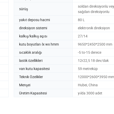
soldan direksiyonlu ve
sürüş
sağdan direksiyonlu
yakıt deposu hacmi
80 L
direksiyon sistemi
elektronik direksiyon
kalkış/kalkış açısı
27/14
kutu boyutları lx wx hmm
9650*2450*2500 mm
sıcaklık aralığı
-5 to-15 derece
lastik özellikleri
12r22,5 18 dev/dak
van kutu kapasitesi
59 metreküp
Teknik Özelikler
12000*2600*3950 m
Menşei
Hubei, China
Üretim Kapasitesi
yılda 3000 adet