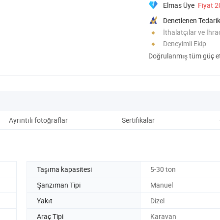
Elmas Üye
Fiyat 
Denetlenen Tedarik
İthalatçılar ve İhra
Deneyimli Ekip
Doğrulanmış tüm güç eti
Ayrıntılı fotoğraflar
Sertifikalar
Amb
Taşıma kapasitesi
5-30 ton
Şanzıman Tipi
Manuel
Yakıt
Dizel
Araç Tipi
Karavan