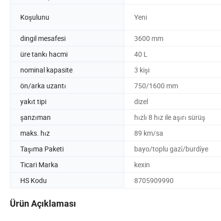
Koşulunu
Yeni
dingil mesafesi
3600 mm
üre tankı hacmi
40 L
nominal kapasite
3 kişi
ön/arka uzantı
750/1600 mm
yakıt tipi
dizel
şanzıman
hızlı 8 hız ile aşırı sürüş
maks. hız
89 km/sa
Taşıma Paketi
bayo/toplu gazi̇/burdi̇ye
Ticari Marka
kexin
HS Kodu
8705909990
Ürün Açıklaması