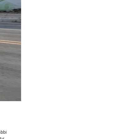
ıbbi
ır.