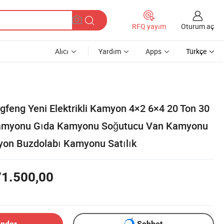
Oturum aç
RFQ yayım
Alıcı
Yardım
Apps
Türkçe
eng Yeni Elektrikli Kamyon 4×2 6×4 20 Ton 30
amyonu Gıda Kamyonu Soğutucu Van Kamyonu
on Buzdolabı Kamyonu Satılık
71.500,00
önder
Sohbet