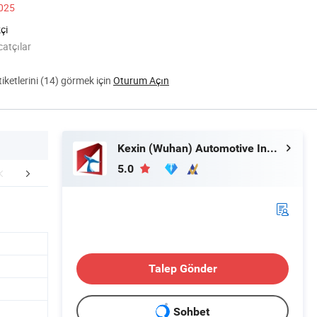
2025
çi
catçılar
ketlerini (14) görmek için
Oturum Açın
Kexin (Wuhan) Automotive Industry Import & Export Co., Ltd.
5.0
alaj ve Nakliye
Şirket Profili
Avantaj
Talep Gönder
Sohbet