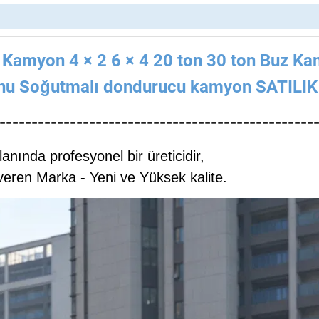
Kamyon 4 × 2 6 × 4 20 ton 30 ton Buz K
nu Soğutmalı dondurucu kamyon SATILIK
-------------------------------------------------
nında profesyonel bir üreticidir,
veren Marka - Yeni ve Yüksek kalite.