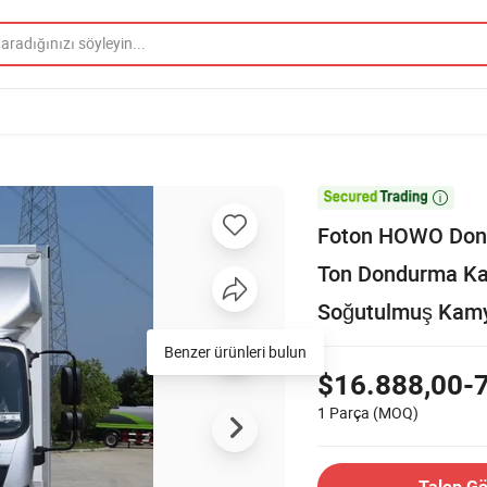

Foton HOWO Dongf
Ton Dondurma K
Soğutulmuş Kamy
Benzer ürünleri bulun
$16.888,00-
1 Parça
(MOQ)
Talep G