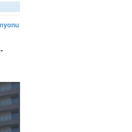
amyonu
--