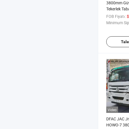
3800mm Güve
Tekerlek Tab
Çekici
FOB Fiyatı:
$
Minimum Sip
Tal
Video
DFAC JAC J
HOWO-7 380 