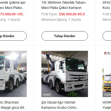
nilir Çekme için
10t 3800mm Tekerlek Tabanı
DFAC
anı Mavi Plaka
Mavi Plaka Çekici Kamyon
Kutu 
Araçl
/ Ayarla
FOB Fiyatı:
/ Ayarla
FOB F
75.000,00-105.000,00
$58.000,00-85.000,00
Kulla
ariş:
1 Ayarla
Minimum Sipariş:
1 Ayarla
Minim
ep Gönder
Talep Gönder
Video
Vide
mc Shacman
Çin Ulusal Ağır Hizmet
HOWO
Beygir gücü 8X4
Kamyonu Grubu Cnhtc
Yueji