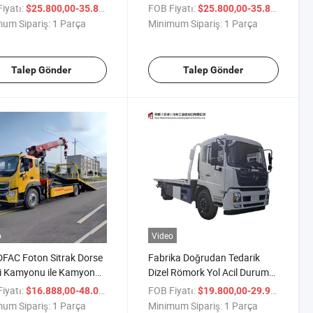
 Çekici ile Kaldırıcı Yol
Kenarı Yardımı için Kullanılır
iyatı:
/ Parça
FOB Fiyatı:
/ P
$25.800,00-35.800,00
$25.800,00-35.800,00
ı Yardımı için
um Sipariş:
1 Parça
Minimum Sipariş:
1 Parça
nılmıştır
Talep Gönder
Talep Gönder
o
Video
FAC Foton Sitrak Dorse
Fabrika Doğrudan Tedarik
i Kamyonu ile Kamyon
Dizel Römork Yol Acil Durum
li Vinç 4X2 4X4 Sürüş 6-
Kurtarma Ağır Römork Çekici
iyatı:
/ Parça
FOB Fiyatı:
/ P
$16.888,00-48.000,00
$19.800,00-29.900,00
n Yük Kapasitesi, Dizel
Kamyon
um Sipariş:
1 Parça
Minimum Sipariş:
1 Parça