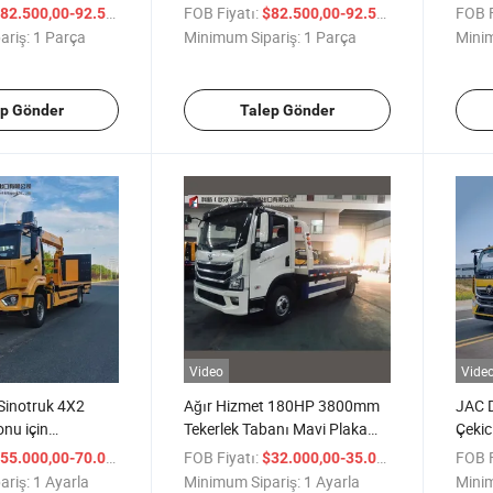
HOWO-7 380 Beygir Gücü 8X4
Tabanı
/ Parça
FOB Fiyatı:
/ Parça
FOB F
82.500,00-92.500,00
$82.500,00-92.500,00
Çekici
Kenar
ariş:
1 Parça
Minimum Sipariş:
1 Parça
Minim
Kulla
ep Gönder
Talep Gönder
Video
Vide
Sinotruk 4X2
Ağır Hizmet 180HP 3800mm
JAC D
nu için
Tekerlek Tabanı Mavi Plaka
Çekic
 Vinç
10-Ton Çekici Kamyonu (SAIC
Monte
/ Ayarla
FOB Fiyatı:
/ Ayarla
FOB F
55.000,00-70.000,00
$32.000,00-35.000,00
Beyond H500)
10 To
ariş:
1 Ayarla
Minimum Sipariş:
1 Ayarla
Minim