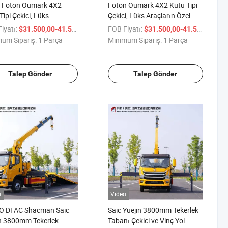
 Foton Oumark 4X2
Foton Oumark 4X2 Kutu Tipi
Tipi Çekici, Lüks
Çekici, Lüks Araçların Özel
arın Özel Taşınması İçin
Taşınması İçin
iyatı:
/ Parça
FOB Fiyatı:
/ P
$31.500,00-41.500,00
$31.500,00-41.500,00
nılmaktadır
Kullanılmaktadır
um Sipariş:
1 Parça
Minimum Sipariş:
1 Parça
Talep Gönder
Talep Gönder
o
Video
 DFAC Shacman Saic
Saic Yuejin 3800mm Tekerlek
n 3800mm Tekerlek
Tabanı Çekici ve Vinç Yol