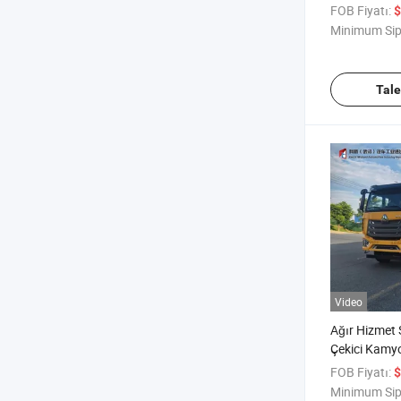
Çekici
FOB Fiyatı:
$
Minimum Sip
Tal
Video
Ağır Hizmet 
Çekici Kamyo
Ekskavatörlü
FOB Fiyatı:
$
Minimum Sip