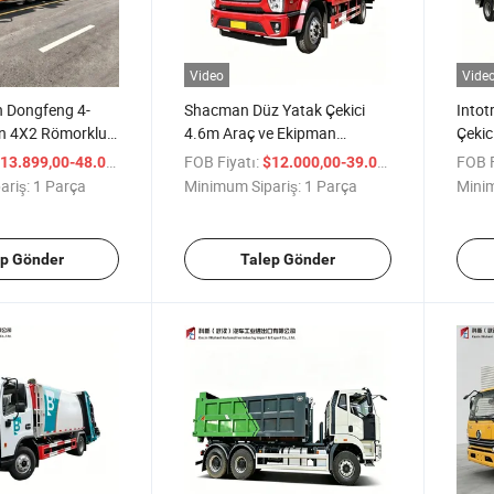
Video
Vide
 Dongfeng 4-
Shacman Düz Yatak Çekici
Into
n 4X2 Römorklu
4.6m Araç ve Ekipman
Çekic
atak Yol Kurtarma
Taşımacılığı için Kurtarma
JAC 
/ Parça
FOB Fiyatı:
/ Parça
FOB F
13.899,00-48.000,00
$12.000,00-39.000,00
onu Kurtarma
Aracı
Yatak
ariş:
1 Parça
Minimum Sipariş:
1 Parça
Minim
ılık Dongfeng
Yol Y
ep Gönder
Talep Gönder