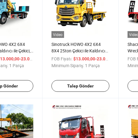
Video
Vide
HOWO 4X2 6X4
Sinotruck HOWO 4X2 6X4
Shac
dırıcı ile Çekici,
8X4 25ton Çekici ile Kaldırıcı
Wreck
ıcı ile Birlikte
Kombine Çekici ile Entegre
Çekic
/ Parça
FOB Fiyatı:
/ Parça
FOB F
13.000,00-23.000,00
$13.000,00-23.000,00
lleştirilebilir 10t
Kaldırıcı 2 içinde 1
Acil 
ariş:
1 Parça
Minimum Sipariş:
1 Parça
Minim
k veya Düz
Özelleştirilebilir 10t 12t
Kurta
u
Telekopik veya Düz Kaldırıcı
Yatak
Kolu
ep Gönder
Talep Gönder