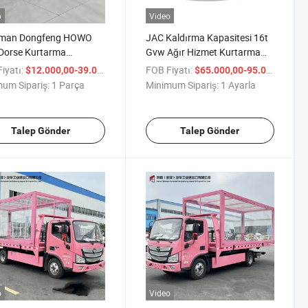
o
Video
man Dongfeng HOWO
JAC Kaldırma Kapasitesi 16t
Dorse Kurtarma
Gvw Ağır Hizmet Kurtarma
nu, Foton Geri Yükleme
Kamyonu
iyatı:
/ Parça
FOB Fiyatı:
/ A
$12.000,00-39.000,00
$65.000,00-95.000,00
i, Afrika Orta Doğu için
um Sipariş:
1 Parça
Minimum Sipariş:
1 Ayarla
ştirilebilir Alt Kaldırma
brika Direkt
Talep Gönder
Talep Gönder
o
Video