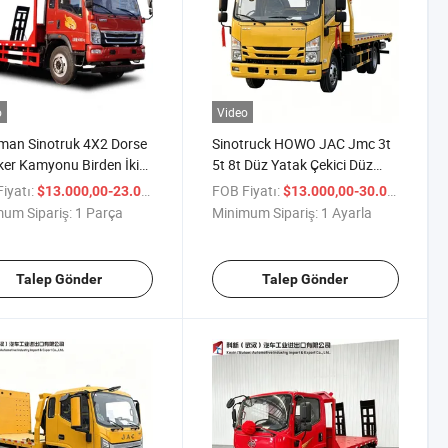
o
Video
man Sinotruk 4X2 Dorse
Sinotruck HOWO JAC Jmc 3t
er Kamyonu Birden İkiye
5t 8t Düz Yatak Çekici Düz
i Ağır Yol Kurtarma Aracı
Yatak Kurtarıcı Taşıyıcı Çekici
iyatı:
/ Parça
FOB Fiyatı:
/ A
$13.000,00-23.000,00
$13.000,00-30.000,00
Çekme Olayı için Otoyol
Hafif Hizmet Düz Yatak
um Sipariş:
1 Parça
Minimum Sipariş:
1 Ayarla
rma Hidrolik Eğimli
Taşıyıcı Düz Yatak Kurtarma
 ile
Aracı Uzaktan Kumandalı
Talep Gönder
Talep Gönder