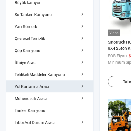
Büyük kamyon
Su Tankeri Kamyonu
Yarı Römork
Video
Çevresel Temizlik
Sinotruck 
8X4 25ton Kal
Çöp Kamyonu
Entegre Kaldır
FOB Fiyatı:
$
Çekici 2 1 Öze
Minimum Sip
İtfaiye Aracı
12t Telekopi
Kaldırıcı Kol
Tehlikeli Maddeler Kamyonu
Tal
Yol Kurtarma Aracı
Mühendislik Aracı
Tanker Kamyonu
Tıbbi Acil Durum Aracı