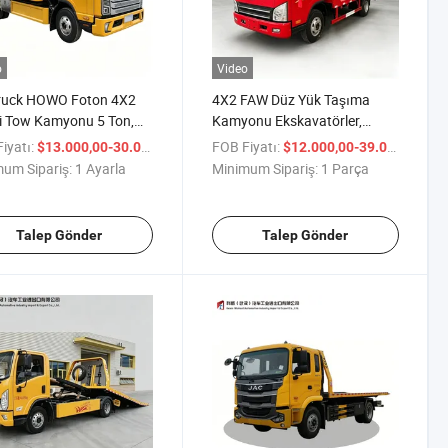
o
Video
truck HOWO Foton 4X2
4X2 FAW Düz Yük Taşıma
i Tow Kamyonu 5 Ton,
Kamyonu Ekskavatörler,
Kurtarma Kamyonu Düz
Kurtarıcılar ve Platform
iyatı:
/ Ayarla
FOB Fiyatı:
/ P
$13.000,00-30.000,00
$12.000,00-39.000,00
lı, 160HP Euro VI Motor
Kamyonu Yüklemek İçin
um Sipariş:
1 Ayarla
Minimum Sipariş:
1 Parça
ardımı için
Talep Gönder
Talep Gönder