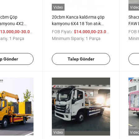
Video
Vide
0cbm Çöp
20cbm Kanca kaldırma çöp
Shac
Kamyonu 4X2
kamyonu 6X4 18 Ton atık
FAW 
 için Dayanıklı
toplama kamyonu Afrika
Kamyo
/ Parça
FOB Fiyatı:
/ Parça
FOB F
13.000,00-30.000,00
$14.000,00-23.000,00
ma Kamyonu
yolları için dayanıklı,
Çekic
ariş:
1 Parça
Minimum Sipariş:
1 Parça
Minim
özelleştirilebilir
Özelle
ile Fa
ep Gönder
Talep Gönder
Video
Vide