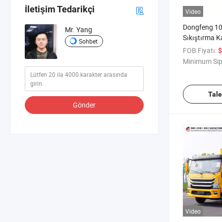
İletişim Tedarikçi
Video
Dongfeng 1
Mr. Yang
Sıkıştırma 
Sohbet
Afrika Pazarı
FOB Fiyatı:
$
Atık Topla
Minimum Sip
Tal
Gönder
Video