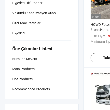
Diğerleri-Off-Roader
Vakumlu Kanalizasyon Aracı
Video
Özel Araç Parçaları
HOWO Foton
6tons Homa
Diğerleri
Çekici Düz Y
FOB Fiyatı:
$
Çekici Kamy
Minimum Sip
Kamyonu Sat
Öne Çıkanlar Listesi
Kamyonu
Tal
Numune Mevcut
Main Products
Hot Products
Recommended Products