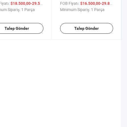
 Makineleri Beton
Mikseri Kamyonu Çimento
iyatı:
/ Parça
FOB Fiyatı:
/ P
$18.500,00-29.500,00
$16.500,00-29.800,00
rleri Çin Fabrikasından
Mikseri Kamyonu İyi Fiyat ile
um Sipariş:
1 Parça
Minimum Sipariş:
1 Parça
Talep Gönder
Talep Gönder