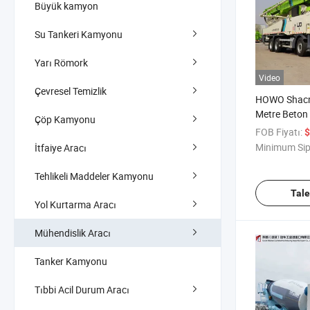
Büyük kamyon
Su Tankeri Kamyonu
Yarı Römork
Video
Çevresel Temizlik
HOWO Shacm
Metre Beto
Çöp Kamyonu
İkinci El İnş
FOB Fiyatı:
$
Beton Yerleşt
Minimum Sip
İtfaiye Aracı
El Kamyon M
Pompası Bet
Tehlikeli Maddeler Kamyonu
Pompa Kam
Tal
Yol Kurtarma Aracı
Mühendislik Aracı
Tanker Kamyonu
Tıbbi Acil Durum Aracı