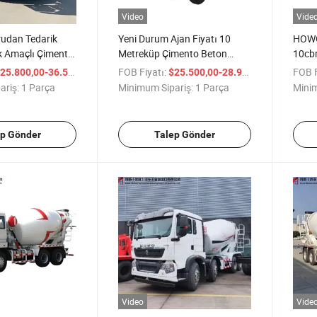
Video
Vide
rudan Tedarik
Yeni Durum Ajan Fiyatı 10
HOWO
 Amaçlı Çimento
Metreküp Çimento Beton
10cbm
yonu Betona
Mikser Kamyonu İnşaat Beton
Kamyo
/ Parça
FOB Fiyatı:
/ Parça
FOB F
25.800,00-36.500,00
$25.500,00-28.900,00
onu Verimli
Mikseri Satılık
Çimen
ariş:
1 Parça
Minimum Sipariş:
1 Parça
Minim
in
ep Gönder
Talep Gönder
Video
Vide