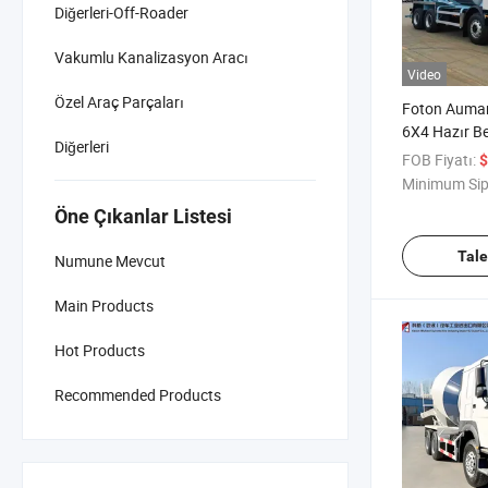
Diğerleri-Off-Roader
Vakumlu Kanalizasyon Aracı
Video
Özel Araç Parçaları
Foton Auma
6X4 Hazır B
Diğerleri
Kamyonu 8
FOB Fiyatı:
$
290HP Dizel 
Minimum Sip
Helix Karış
Öne Çıkanlar Listesi
Hidrolik Şa
Tal
Numune Mevcut
Main Products
Hot Products
Recommended Products