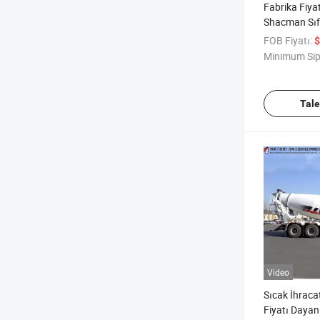
Fabrika Fiy
Shacman Sıf
3cbm-14cbm 
FOB Fiyatı:
$
Kamyonu Çi
Minimum Sip
Makinesi Top
Tal
Video
Sıcak İhraca
Fiyatı Dayan