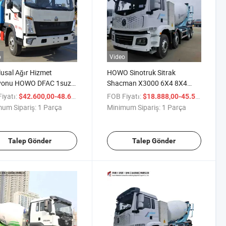
o
Video
lusal Ağır Hizmet
HOWO Sinotruk Sitrak
onu HOWO DFAC 1suzu
Shacman X3000 6X4 8X4
eygir Gücü 4X2 Asfalt
Ağır Yük 10cbm 12cbm
iyatı:
/ Parça
FOB Fiyatı:
/ P
$42.600,00-48.600,00
$18.888,00-45.500,00
tım Kamyonu
14cbm Beton Mikseri
um Sipariş:
1 Parça
Minimum Sipariş:
1 Parça
Kamyonu Euro 2 Euro 3 Euro
5 Motor Otomobil Araç
Çimento Mikseri Kamyonu
Talep Gönder
Talep Gönder