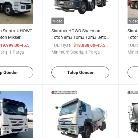
Video
Vide
n Sinotruk HOWO
Sinotruk HOWO Shacman
Sino
eton Mikser
Foton 8m3 10m3 12m3 Beton
Foton
m3 10m3 12m3
Mikseri Kamyonu Weichai
Miks
/ Parça
FOB Fiyatı:
/ Parça
FOB F
19.999,00-45.500,00
$18.888,00-45.500,00
Motor Euro V Çift
Motor Hızlı Şanzıman Man
10cb
ariş:
1 Parça
Minimum Sipariş:
1 Parça
Minim
tırma Tamburu
Aks Otomobil Çimento Mikser
Şasi 
nzıman
Kamyonu Satılık
Tamb
Motor
ep Gönder
Talep Gönder