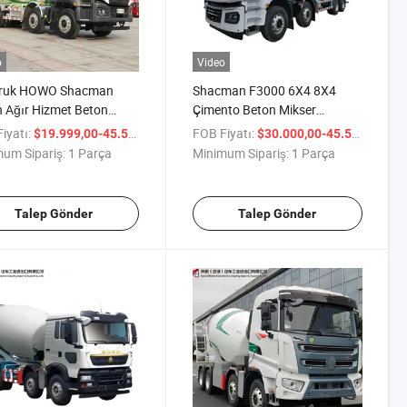
o
Video
truk HOWO Shacman
Shacman F3000 6X4 8X4
 Ağır Hizmet Beton
Çimento Beton Mikser
eri Kamyonu 6X4 8X4
Kamyonu 8m³ 10m³ Yüksek
iyatı:
/ Parça
FOB Fiyatı:
/ P
$19.999,00-45.500,00
$30.000,00-45.500,00
m 12cbm 14cbm Güçlü
Performanslı Karıştırma
um Sipariş:
1 Parça
Minimum Sipariş:
1 Parça
Yüksek Dayanıklılık
Kapasitesine Sahip Otomatik
ur Hidrolik Pompa
Yüklemeli Beton Mikseri Satılık
u Çimento Mikseri
Talep Gönder
Talep Gönder