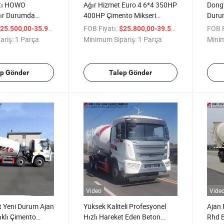
atı HOWO
Ağır Hizmet Euro 4 6*4 350HP
Dong
ır Durumda
400HP Çimento Mikseri
Duru
Beton Mikseri
Kamyonu Çimento Mikseri
Miks
/ Parça
FOB Fiyatı:
/ Parça
FOB F
25.500,00-35.900,00
$25.800,00-39.500,00
mento Pompa
Makinesi İnşaat Projeleri için
Karış
ariş:
1 Parça
Minimum Sipariş:
1 Parça
Minim
tan Fiyatla
ep Gönder
Talep Gönder
Video
Vide
t Yeni Durum Ajan
Yüksek Kaliteli Profesyonel
Ajan 
ıklı Çimento
Hızlı Hareket Eden Beton
Rhd 