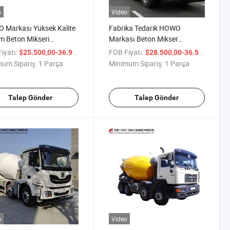
o
Video
 Markası Yüksek Kalite
Fabrika Tedarik HOWO
 Beton Mikseri
Markası Beton Mikser
nu Çimento Mikseri için
Kamyonu Çimento Mikser
iyatı:
/ Parça
FOB Fiyatı:
/ P
$25.500,00-36.900,00
$28.500,00-36.500,00
to Taşıyıcı
Kamyonu LHD Sağ
um Sipariş:
1 Parça
Minimum Sipariş:
1 Parça
Direksiyonlu İnşaat Sahası
Mikser Kamyonu Sıcak
İhracat
Talep Gönder
Talep Gönder
o
Video