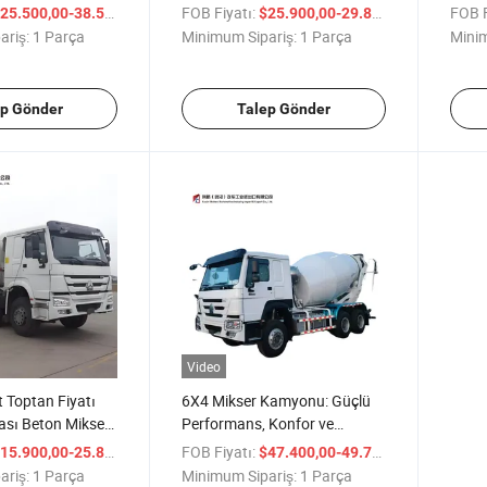
yonu Beton
Mikseri Kamyonu Yol İnşaat
Beton
/ Parça
FOB Fiyatı:
/ Parça
FOB F
25.500,00-38.500,00
$25.900,00-29.800,00
yonu Ağır İnşaat
Ekipmanı için Tank Kamyonu
Mikse
ariş:
1 Parça
Minimum Sipariş:
1 Parça
Minim
in Tasarlandı
ep Gönder
Talep Gönder
Video
t Toptan Fiyatı
6X4 Mikser Kamyonu: Güçlü
ı Beton Mikseri
Performans, Konfor ve
aat için
Verimlilik, 300tp Kapasite
/ Parça
FOB Fiyatı:
/ Parça
15.900,00-25.800,00
$47.400,00-49.700,00
sarım ile
Tankı, Stabil ve Dayanıklı
ariş:
1 Parça
Minimum Sipariş:
1 Parça