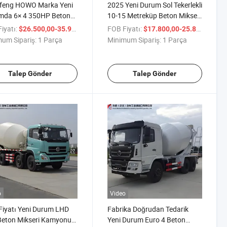
feng HOWO Marka Yeni
2025 Yeni Durum Sol Tekerlekli
mda 6× 4 350HP Beton
10-15 Metreküp Beton Mikseri
eri Kamyonu Beton
Beton Karıştırma Kamyonu
iyatı:
/ Parça
FOB Fiyatı:
/ P
$26.500,00-35.900,00
$17.800,00-25.800,00
tırma Kamyonu Satışta
um Sipariş:
1 Parça
Minimum Sipariş:
1 Parça
Talep Gönder
Talep Gönder
o
Video
Fiyatı Yeni Durum LHD
Fabrika Doğrudan Tedarik
Beton Mikseri Kamyonu
Yeni Durum Euro 4 Beton