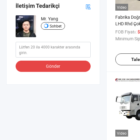
İletişim Tedarikçi
Video
Fabrika Doğ
Mr. Yang
LHD Rhd Çok
Sohbet
Mikseri Kam
FOB Fiyatı:
$
Mikser Kamy
Minimum Sip
Karıştırma iç
Tal
Gönder
Video