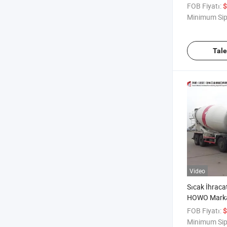
Mikseri Kam
FOB Fiyatı:
$
Mikseri Kam
Minimum Sip
Kullanımı İç
Tal
Video
Sıcak İhraca
HOWO Markas
Kamyonu, İnş
FOB Fiyatı:
$
Dayanıklı Ta
Minimum Sip