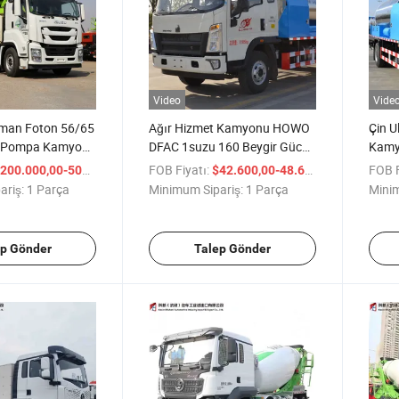
Video
Vide
an Foton 56/65
Ağır Hizmet Kamyonu HOWO
Çin U
n Pompa Kamyonu
DFAC 1suzu 160 Beygir Gücü
Kamy
aat Makineleri
4X2 Asfalt Dağıtım Kamyonu
160 B
/ Parça
FOB Fiyatı:
/ Parça
FOB F
200.000,00-500.000,00
$42.600,00-48.600,00
irme Kolu İkinci
Dağı
ariş:
1 Parça
Minimum Sipariş:
1 Parça
Minim
onteli Beton
on Zoomlion
yonu
ep Gönder
Talep Gönder