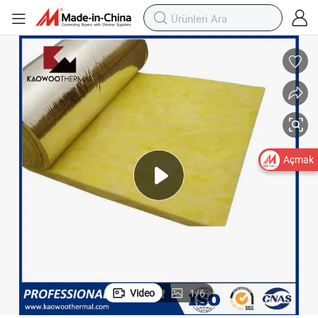
Açmak
Video
1
/
6