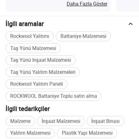
Daha Fazla Göster
Tipik Uygulama
İlgili aramalar
Boru hattı dış yalıtımı
ve Otomotiv
Rockwool Yalıtımı
Battaniye Malzemesi
püskürtme
Taş Yünü Malzemesi
Taş Yünü Inşaat Malzemesi
Taş Yünü Yalıtım Malzemeleri
Rockwool Yalıtım Paneli
ROCKWOOL Battaniye Toplu satın alma
İlgili tedarikçiler
Malzeme
İnşaat Malzemesi
İnşaat Binası
Yalıtım Malzemesi
Plastik Yapı Malzemesi