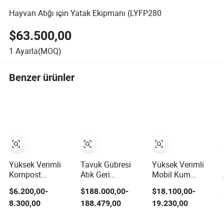
Hayvan Atığı için Yatak Ekipmanı (LYFP280
$63.500,00
1
Ayarla(MOQ)
Benzer ürünler
Yüksek Verimli
Tavuk Gübresi
Yüksek Verimli
Kompost
Atık Geri
Mobil Kum
Granülleme
Dönüşüm
Rotary Tambur
$6.200,00-
$188.000,00-
$18.100,00-
Makinesi Organik
Kompost
Sıralama Çakıl
8.300,00
188.479,00
19.230,00
Granüler Gübre
Makinesi Organik
Toprak Ahşap
Üretim Makinesi
Gübre Ekipmanı
Parçacıkları