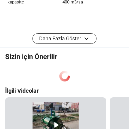
Dönüş genişliği
2800-3000 mm
Dönüş yüksekliği
1200 mm
Birikme hattı aralığı
0.6 - 0,8 mm
Daha Fazla Göster
Boyut
3500 * 4000 * 3200 mm
Ağırlık
5T
Sizin için Önerilir
kapasite
400 m3/sa
BACKUS ile Derleme:
İlgili Videolar