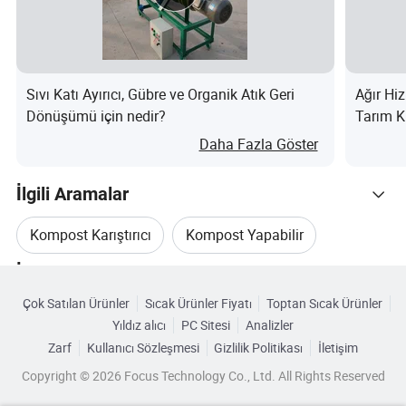
Sıvı Katı Ayırıcı, Gübre ve Organik Atık Geri
Ağır Hi
Dönüşümü için nedir?
Tarım K
Daha Fazla Göster
İlgili Aramalar
Kompost Karıştırıcı
Kompost Yapabilir
İlgili Kategoriler
Gıda Kompostu
Torna Tezgahı
Çok Satılan Ürünler
Sıcak Ürünler Fiyatı
Toptan Sıcak Ürünler
Kategorilere Göre Gözat
Yıldız alıcı
PC Sitesi
Analizler
Organik Kompost Makinesi
Zarf
Kullanıcı Sözleşmesi
Gizlilik Politikası
İletişim
Copyright © 2026 Focus Technology Co., Ltd. All Rights Reserved
Kompost Organik Gübre Makinesi