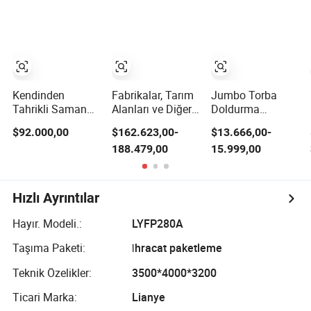
Gübre Granülatör
Kompost Yapma
Eleme Makinesi
Makinesi Fiyatı
Makinesi
Gübre Kompost
Trommel Ekran
Makinesi
Kendinden
Fabrikalar, Tarım
Jumbo Torba
Tahrikli Saman
Alanları ve Diğer
Doldurma
Mantar Organik
Yeni Üretim
Paketleme Tartım
$92.000,00
$162.623,00-
$13.666,00-
Gübre Kompost
Kompost
Makinesi Üreticisi
188.479,00
15.999,00
Makinesi 3m
Makineleri için
Kömür Tahıl Tuz
Çalışma Genişliği
2024 Büyük
Gübre Kompost
Kapasiteli Gübre
Ton Torbası
Kompost Tankı
Tartım Ambalaj
Hızlı Ayrıntılar
Makinesi
Hayır. Modeli.:
LYFP280A
Taşıma Paketi:
i̇hracat paketleme
Teknik Özelikler:
3500*4000*3200
Ticari Marka:
Lianye