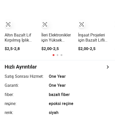
Altın Bazalt Lif
İleri Elektronikler
İnşaat Projeleri
Kırpılmış İplik
için Yüksek
için Bazalt Lifli
Matı İnşaat için
Modüllü Bazalt
Takviye Edilmiş
$2,5-2,8
$2,00-2,5
$2,00-2,5
Lif İpi
Çimento Kırpılmış
Lifler
Hızlı Ayrıntılar
Satış Sonrası Hizmet:
One Year
Garanti:
One Year
fiber:
bazalt fiber
reçine:
epoksi reçine
renk:
siyah