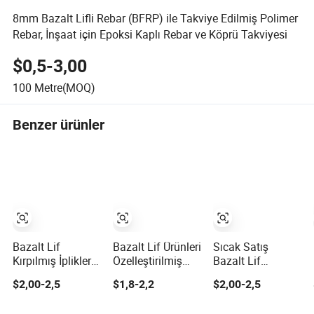
8mm Bazalt Lifli Rebar (BFRP) ile Takviye Edilmiş Polimer
Rebar, İnşaat için Epoksi Kaplı Rebar ve Köprü Takviyesi
$0,5-3,00
100
Metre(MOQ)
Benzer ürünler
Bazalt Lif
Bazalt Lif Ürünleri
Sıcak Satış
Kırpılmış İplikleri,
Özelleştirilmiş
Bazalt Lif
Çimento Yapıların
Bazalt Lif
Kırpılmış İplik
$2,00-2,5
$1,8-2,2
$2,00-2,5
Güçlendirilmesi
Takviyeli
Yapı Malzemesi
için
Kompozit
için