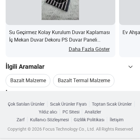
S:7. Şirketinizi ziyaret etmek mi istiyorsunuz?
Y: Sorun değil, biz bir üretim ve işleme kuruluşumuz, gelişinizi
dört gözle bekliyoruz ve fabrika ve işleme fabrikamızı ziyaret
Su Geçirmez Kolay Kurulum Duvar Kaplaması
Ev Ahşa
etmeniz için size yol göstereceğiz.
İç Mekan Duvar Dekoru PS Duvar Paneli
nedir?
Daha Fazla Göster
İlgili Aramalar
Bazalt Malzeme
Bazalt Termal Malzeme
İlgili Kategoriler
Bazalt Yünü Malzemesi
Bazalt Lif Ağı
Çok Satılan Ürünler
Sıcak Ürünler Fiyatı
Toptan Sıcak Ürünler
Kategorilere Göre Gözat
Yıldız alıcı
PC Sitesi
Analizler
Bazalt Lif Kumaşı
Bazalt Lif Ipliği
Zarf
Kullanıcı Sözleşmesi
Gizlilik Politikası
İletişim
Copyright © 2026 Focus Technology Co., Ltd. All Rights Reserved