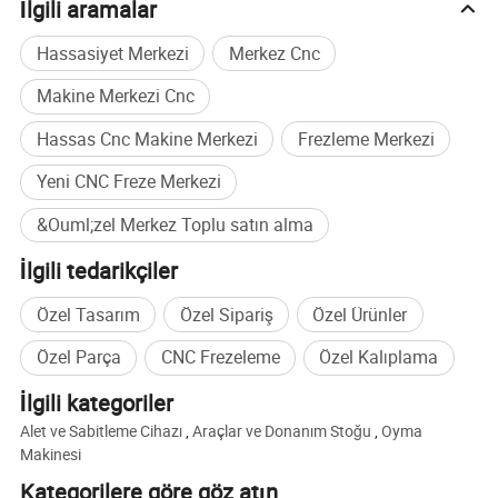
İlgili aramalar
MT6
DTHJDJ-MT6-F140-60°
63.348
291
190
49
101
60
40
8
0.003
MT6
DTHJDJ-MT6-F150-60°
63.348
290
190
40
100
69
50
8
0.003
MT6
DTHJDJ-MT6-F160-60°
63.348
303
190
45
113
79
60
8
0.003
Hassasiyet Merkezi
Merkez Cnc
MT6
DTHJDJ-MT6-F170-60°
63.348
307
190
40
117
89
70
8
0.003
MT6
DTHJDJ-MT6-F180-60°
63.348
326
190
50
136
100
80
8
0.003
Makine Merkezi Cnc
Hassas Cnc Makine Merkezi
Frezleme Merkezi
Yeni CNC Freze Merkezi
&Ouml;zel Merkez Toplu satın alma
İlgili tedarikçiler
Özel Tasarım
Özel Sipariş
Özel Ürünler
Özel Parça
CNC Frezeleme
Özel Kalıplama
İlgili kategoriler
Alet ve Sabitleme Cihazı
,
Araçlar ve Donanım Stoğu
,
Oyma
Makinesi
Kategorilere göre göz atın