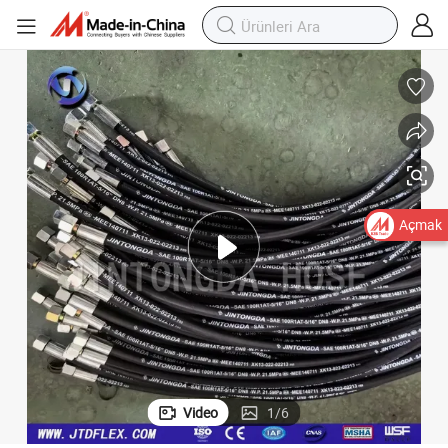
Açmak
Video
1
/
6