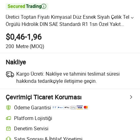

Üretici Toptan Fiyatı Kimyasal Düz Esnek Siyah Çelik Tel
Örgülü Hidrolik DIN SAE Standardı R1 1sn Özel Yakıt
Yüksek Basınçlı Hidrolik Kauçuk Hortum
$0,46-1,96
200
Metre
(MOQ)
Nakliye
Kargo Ücreti:
Nakliye ve tahmini teslimat süresi
hakkında tedarikçiyle iletişime geçin.
Çevrimiçi Ticaret Koruması
Ödeme Garantisi
Platform Lojistiği
Denetim Servisi
Satış Sonrası & İhtilaf Yönetimi