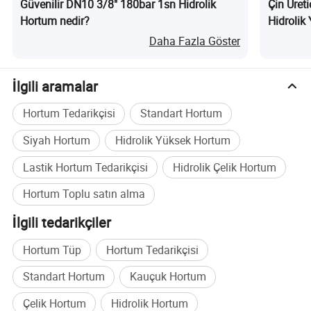
Güvenilir DN10 3/8" 180bar 1sn Hidrolik
Çin Üreti
2 inç
51
50.4
52.0
62.3
64.7
68.6
80
1160
320
4640
630
20/40
3.50
Hortum nedir?
Hidrolik
Hortum n
Daha Fazla Göster
İlgili aramalar
Hortum Tedarikçisi
Standart Hortum
Siyah Hortum
Hidrolik Yüksek Hortum
Lastik Hortum Tedarikçisi
Hidrolik Çelik Hortum
Hortum Toplu satın alma
İlgili tedarikçiler
Hortum Tüp
Hortum Tedarikçisi
Standart Hortum
Kauçuk Hortum
Çelik Hortum
Hidrolik Hortum