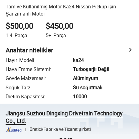
Tam ve Kullanılmış Motor Ka24 Nissan Pickup için
Şanzımanlı Motor
$500,00
$450,00
1-4
Parça
5+
Parça
Anahtar nitelikler
Hayır. Modeli.
:
ka24
Hava Emme Sistemi
:
Turboşarjlı Değil
Gövde Malzemesi
:
Alüminyum
Soğuk Tarz
:
Su soğutmalı
Üretim Kapasitesi
:
10000
Jiangsu Suzhou Dingxing Drivetrain Technology
Co., Ltd.
Üretici/Fabrika ve Ticaret Şirketi