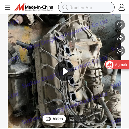
Açmak
Video
1
/
5