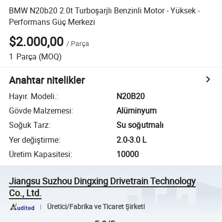
BMW N20b20 2.0t Turboşarjlı Benzinli Motor - Yüksek -
Performans Güç Merkezi
$2.000,00
/
Parça
1
Parça
(MOQ)
Anahtar nitelikler
Hayır. Modeli.
:
N20B20
Gövde Malzemesi
:
Alüminyum
Soğuk Tarz
:
Su soğutmalı
Yer değiştirme
:
2.0-3.0 L
Üretim Kapasitesi
:
10000
Jiangsu Suzhou Dingxing Drivetrain Technology
Co., Ltd.
Üretici/Fabrika ve Ticaret Şirketi