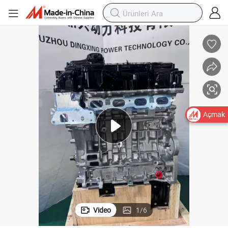
Açmak
Video
1
/
6