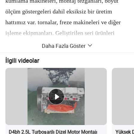
kumlama makineleri, montaj tezgahları, boyut
ölçüm göstergeleri dahil eksiksiz bir üretim
hattımız var. tornalar, freze makineleri ve diğer
işleme ekipmanları. Geliştirilen seri ürünleri
arasında Volkswagen, General Motors, Ford,
Daha Fazla Göster
Toyota, Jaguar Land Rover yolcu arabası serisi
İlgili videolar
motorlar ve Datong dizel motorlar; Bosch
Cummins ve diğer genel amaçlı yağ pompası
nozulları bulunmaktadır.
Ürün Açıklaması
İyi işlevli orijinal Datong Roewe motor. Orijinal fabrika motor bloğu .
2.0 benzinli model 20L4E. Model Roewe RX5 950 Datong G10 MG
Ruiteng.
D4bh 2.5L Turboşarjlı Dizel Motor Montajı
Yüksek D