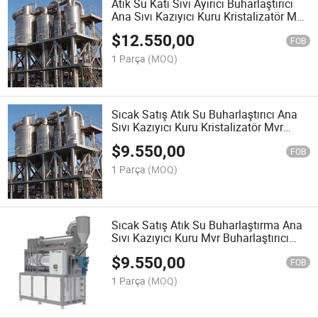
Atık Su Katı Sıvı Ayırıcı Buharlaştırıcı
Ana Sıvı Kazıyıcı Kuru Kristalizatör Mvr
Buharlaştırma
$
12.550,00
FOB
1 Parça
(MOQ)
Sıcak Satış Atık Su Buharlaştırıcı Ana
Sıvı Kazıyıcı Kuru Kristalizatör Mvr
Buharlaştırıcı
$
9.550,00
FOB
1 Parça
(MOQ)
Sıcak Satış Atık Su Buharlaştırma Ana
Sıvı Kazıyıcı Kuru Mvr Buharlaştırıcı
Meyve Suyu Domates Püresi
$
9.550,00
Konsantresi için
FOB
1 Parça
(MOQ)