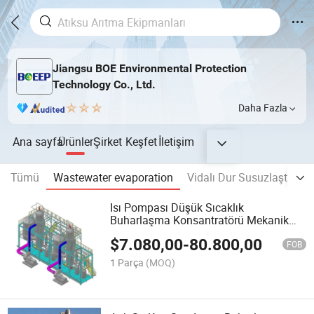
Jiangsu BOE Environmental Protection
Technology Co., Ltd.
Daha Fazla
Ana sayfa
Ürünler
Şirket
Keşfet
İletişim
Tümü
Wastewater evaporation
Vidalı Dur Susuzlaştırma
Isı Pompası Düşük Sıcaklık
Buharlaşma Konsantratörü Mekanik
Buhar Mvr Kristalizatör
$
7.080,00
-
80.800,00
FOB
1 Parça
(MOQ)