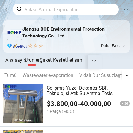
Jiangsu BOE Environmental Protection
Technology Co., Ltd.
Daha Fazla
Ana sayfa
Ürünler
Şirket
Keşfet
İletişim
Tümü
Wastewater evaporation
Vidalı Dur Susuzlaştırma
Gelişmiş Yüzer Dekanter SBR
Teknolojisi Atık Su Arıtma Tesisi
$
3.800,00
-
40.000,00
FOB
1 Parça
(MOQ)