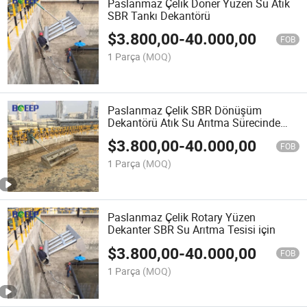
Paslanmaz Çelik Döner Yüzen Su Atık
SBR Tankı Dekantörü
$
3.800,00
-
40.000,00
FOB
1 Parça
(MOQ)
Paslanmaz Çelik SBR Dönüşüm
Dekantörü Atık Su Arıtma Sürecinde
Kullanılır
$
3.800,00
-
40.000,00
FOB
1 Parça
(MOQ)
Paslanmaz Çelik Rotary Yüzen
Dekanter SBR Su Arıtma Tesisi için
$
3.800,00
-
40.000,00
FOB
1 Parça
(MOQ)