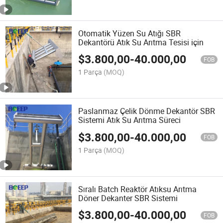
Otomatik Yüzen Su Atığı SBR
Dekantörü Atık Su Arıtma Tesisi için
$
3.800,00
-
40.000,00
FOB
1 Parça
(MOQ)
Paslanmaz Çelik Dönme Dekantör SBR
Sistemi Atık Su Arıtma Süreci
$
3.800,00
-
40.000,00
FOB
1 Parça
(MOQ)
Sıralı Batch Reaktör Atıksu Arıtma
Döner Dekanter SBR Sistemi
$
3.800,00
-
40.000,00
FOB