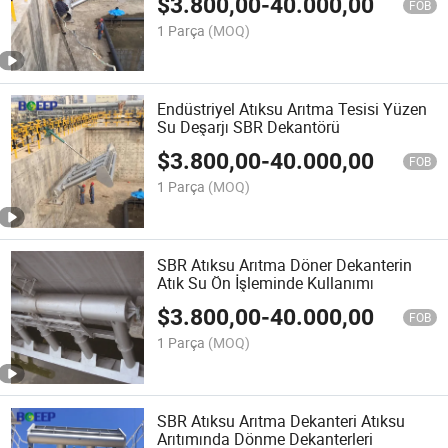
$
3.800,00
-
40.000,00
FOB
1 Parça
(MOQ)
Endüstriyel Atıksu Arıtma Tesisi Yüzen
Su Deşarjı SBR Dekantörü
$
3.800,00
-
40.000,00
FOB
1 Parça
(MOQ)
SBR Atıksu Arıtma Döner Dekanterin
Atık Su Ön İşleminde Kullanımı
$
3.800,00
-
40.000,00
FOB
1 Parça
(MOQ)
SBR Atıksu Arıtma Dekanteri Atıksu
Arıtımında Dönme Dekanterleri