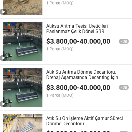
1 Parça
(MOQ)
Atıksu Arıtma Tesisi Üreticileri
Paslanmaz Çelik Dönel SBR
Dekantörleri
$
3.800,00
-
40.000,00
FOB
1 Parça
(MOQ)
Atık Su Arıtma Dönme Decantörü,
Drenaj Aşamasında Decanting İçin
Kullanılır
$
3.800,00
-
40.000,00
FOB
1 Parça
(MOQ)
Atık Su Ön İşleme Aktif Çamur Süreci
Dönme Decantörü