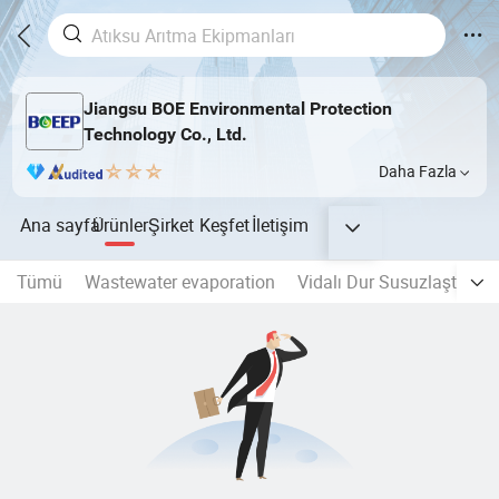
Jiangsu BOE Environmental Protection
Technology Co., Ltd.
Daha Fazla
Ana sayfa
Ürünler
Şirket
Keşfet
İletişim
Tümü
Wastewater evaporation
Vidalı Dur Susuzlaştırma