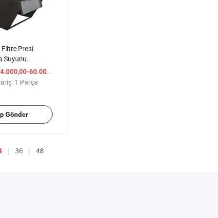
Filtre Presi
ma Suyunu
ık Su Arıtımı için
/ Parça
4.000,00-60.000,00
ariş:
1 Parça
ep Gönder
36
48
4