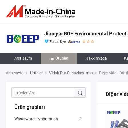
Jiangsu BOE Environmental Protecti
Elmas Üye
Ana sayfa
Ürünler
Hakkımızda
Ke
Ana sayfa
Ürünler
Vidalı Dur Susuzlaştırma
Diğer vidalı Dür
Diğer vid
Ürün grupları
Wastewater evaporation