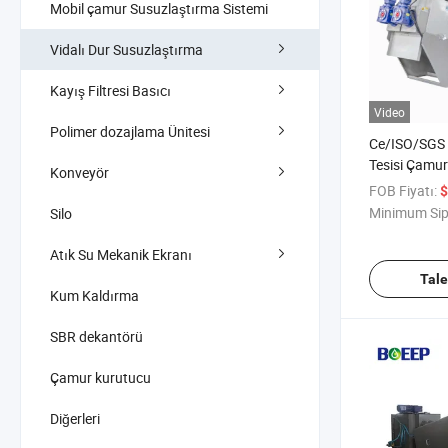
Mobil çamur Susuzlaştırma Sistemi
Vidalı Dur Susuzlaştırma
Kayış Filtresi Basıcı
Video
Polimer dozajlama Ünitesi
Ce/ISO/SGS 
Tesisi Çamur
Konveyör
Kurutma Ek
FOB Fiyatı:
$
Minimum Sip
Silo
Atık Su Mekanik Ekranı
Tal
Kum Kaldırma
SBR dekantörü
Çamur kurutucu
Diğerleri