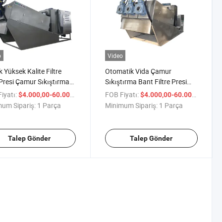
o
Video
 Yüksek Kalite Filtre
Otomatik Vida Çamur
Presi Çamur Sıkıştırma
Sıkıştırma Bant Filtre Presi
manı
Atıksu Arıtımı için
iyatı:
/ Parça
FOB Fiyatı:
/ Pa
$4.000,00-60.000,00
$4.000,00-60.000,00
um Sipariş:
1 Parça
Minimum Sipariş:
1 Parça
Talep Gönder
Talep Gönder