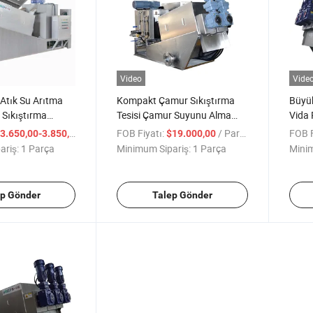
Video
Vide
Atık Su Arıtma
Kompakt Çamur Sıkıştırma
Büyük
 Sıkıştırma
Tesisi Çamur Suyunu Alma
Vida 
ipmanı
Makinesi Filtre Presi
Ekip
/ Parça
FOB Fiyatı:
/ Parça
FOB F
3.650,00-3.850,00
$19.000,00
ariş:
1 Parça
Minimum Sipariş:
1 Parça
Minim
ep Gönder
Talep Gönder