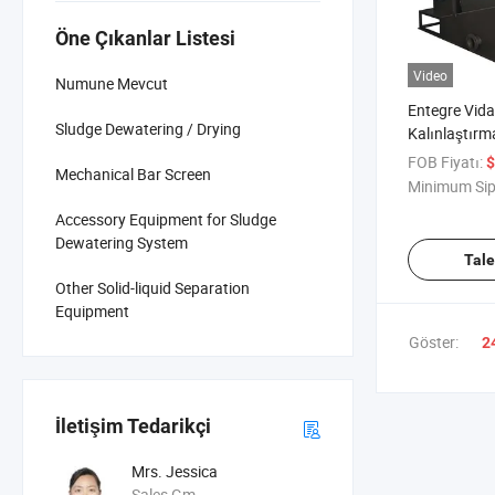
Öne Çıkanlar Listesi
Video
Numune Mevcut
Entegre Vida 
Sludge Dewatering / Drying
Kalınlaştır
Sıkıştırma At
FOB Fiyatı:
$
Mechanical Bar Screen
Minimum Sip
Accessory Equipment for Sludge
Dewatering System
Tal
Other Solid-liquid Separation
Equipment
Göster:
2
İletişim Tedarikçi
Mrs. Jessica
Sales Gm