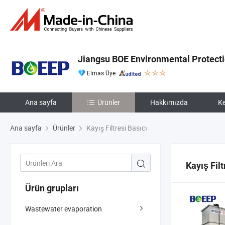
Jiangsu BOE Environmental Protecti
Elmas Üye
Ana sayfa
Ürünler
Hakkımızda
Ke
Ana sayfa
Ürünler
Kayış Filtresi Basıcı
Kayış Filt
Ürün grupları
Wastewater evaporation