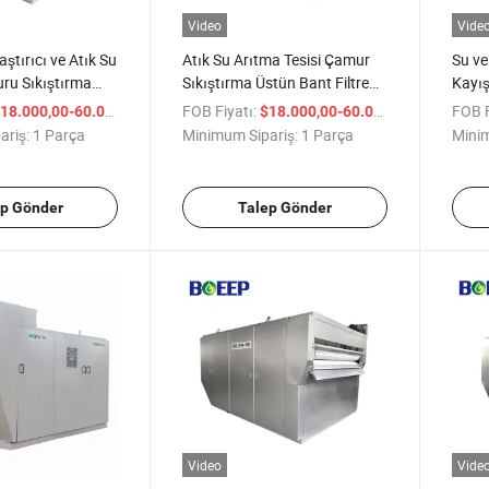
Video
Vide
ştırıcı ve Atık Su
Atık Su Arıtma Tesisi Çamur
Su ve
ru Sıkıştırma
Sıkıştırma Üstün Bant Filtre
Kayış
ltre
Pres Makinesi
/ Parça
FOB Fiyatı:
/ Parça
FOB F
18.000,00-60.000,00
$18.000,00-60.000,00
ariş:
1 Parça
Minimum Sipariş:
1 Parça
Minim
ep Gönder
Talep Gönder
Video
Vide