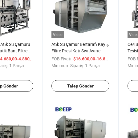
Video
Vide
Atık Su Çamuru
Atık Su Çamur Bertarafı Kayış
Ce/IS
tik Bant Filtre
Filtre Presi Katı Sıvı Ayırıcı
Tesis
 Harika Fiyat ile
Çamur
/ Parça
FOB Fiyatı:
/ Parça
FOB F
4.680,00-4.880,00
$16.600,00-16.800,00
ariş:
1 Parça
Minimum Sipariş:
1 Parça
Minim
ep Gönder
Talep Gönder