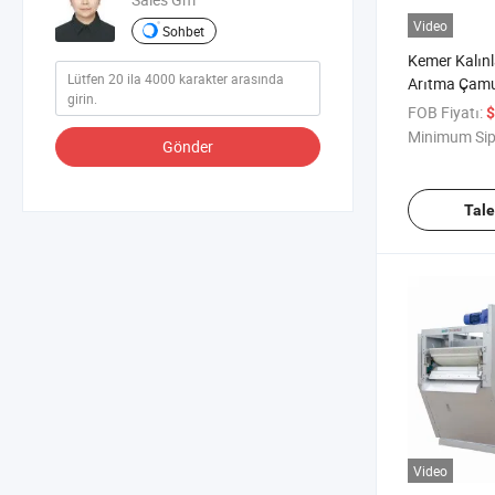
Video
Sohbet
Kemer Kalınla
Arıtma Çamu
Süreci için Fi
FOB Fiyatı:
$
Minimum Sip
Gönder
Tal
Video