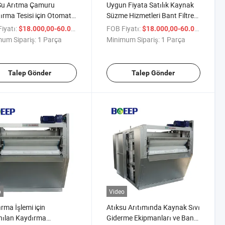
Su Arıtma Çamuru
Uygun Fiyata Satılık Kaynak
tırma Tesisi için Otomatik
Süzme Hizmetleri Bant Filtre
Filtre Presi
Presi
iyatı:
/ Parça
FOB Fiyatı:
/ P
$18.000,00-60.000,00
$18.000,00-60.000,00
um Sipariş:
1 Parça
Minimum Sipariş:
1 Parça
Talep Gönder
Talep Gönder
o
Video
rma İşlemi için
Atıksu Arıtımında Kaynak Sıvı
nılan Kaydırma
Giderme Ekipmanları ve Bant