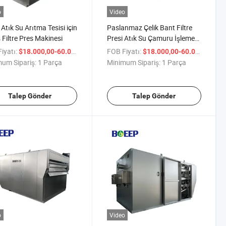
o
Video
 Atık Su Arıtma Tesisi için
Paslanmaz Çelik Bant Filtre
 Filtre Pres Makinesi
Presi Atık Su Çamuru İşleme
için
iyatı:
/ Parça
FOB Fiyatı:
/ P
$18.000,00-60.000,00
$18.000,00-60.000,00
um Sipariş:
1 Parça
Minimum Sipariş:
1 Parça
Talep Gönder
Talep Gönder
o
Video