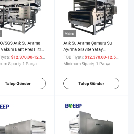
o
Video
O/SGS Atık Su Arıtma
Atık Su Arıtma Çamuru Su
i Vakum Bant Pres Filtre
Ayırma Gravite Yatay
 Sıkıştırma Makinesi
Otomatik Bant Filtre Presi
iyatı:
/ Parça
FOB Fiyatı:
/ P
$12.370,00-12.570,00
$12.370,00-12.570,00
Satışta
um Sipariş:
1 Parça
Minimum Sipariş:
1 Parça
Talep Gönder
Talep Gönder