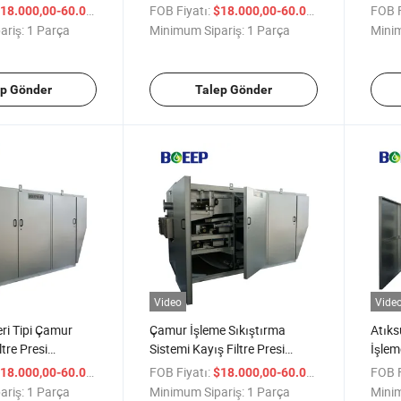
Çözümleri
Kalınlaştırma İşlemi
Ekipm
/ Parça
FOB Fiyatı:
/ Parça
FOB F
18.000,00-60.000,00
$18.000,00-60.000,00
ariş:
1 Parça
Minimum Sipariş:
1 Parça
Minim
ep Gönder
Talep Gönder
Video
Vide
ri Tipi Çamur
Çamur İşleme Sıkıştırma
Atıks
ltre Presi
Sistemi Kayış Filtre Presi
İşlem
ışı
Paslanmaz Çelik
Sıkış
/ Parça
FOB Fiyatı:
/ Parça
FOB F
18.000,00-60.000,00
$18.000,00-60.000,00
ariş:
1 Parça
Minimum Sipariş:
1 Parça
Minim