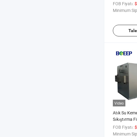
Su Giderme 
FOB Fiyatı:
$
Minimum Sip
Tal
Video
Atık Su Keme
Sıkıştırma Fi
Ekipmanı Sat
FOB Fiyatı:
$
Minimum Sip