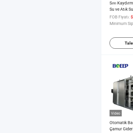
Sıvı Kaydırma
Su ve Atık Su
Sıkıştırma
FOB Fiyatı:
$
Minimum Sip
Tal
Video
Otomatik Ban
Çamur Giderm