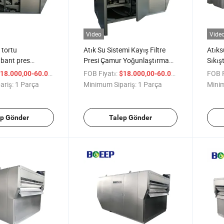
Video
Vide
 tortu
Atık Su Sistemi Kayış Filtre
Atık
 bant pres
Presi Çamur Yoğunlaştırma
Sıkış
atılık
ve Suyunu Alma Cihazı
Kolay
/ Parça
FOB Fiyatı:
/ Parça
FOB F
18.000,00-60.000,00
$18.000,00-60.000,00
ariş:
1 Parça
Minimum Sipariş:
1 Parça
Minim
ep Gönder
Talep Gönder