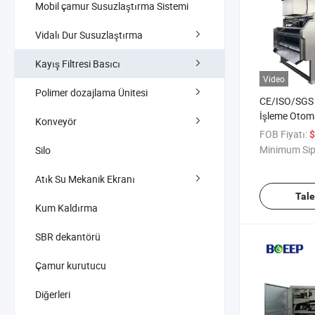
Mobil çamur Susuzlaştırma Sistemi
Vidalı Dur Susuzlaştırma
Kayış Filtresi Basıcı
Video
Polimer dozajlama Ünitesi
CE/ISO/SGS 
İşleme Otoma
Konveyör
Presi Satışta
FOB Fiyatı:
$
Minimum Sip
Silo
Atık Su Mekanik Ekranı
Tal
Kum Kaldırma
SBR dekantörü
Çamur kurutucu
Diğerleri