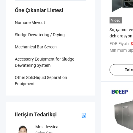
Öne Çıkanlar Listesi
Video
Numune Mevcut
Su, çamur ve
Sludge Dewatering / Drying
dehidrasyon
filtrasyonu s
FOB Fiyatı:
$
Mechanical Bar Screen
Minimum Sip
Accessory Equipment for Sludge
Dewatering System
Tal
Other Solid-liquid Separation
Equipment
İletişim Tedarikçi
Mrs. Jessica
Sales Gm