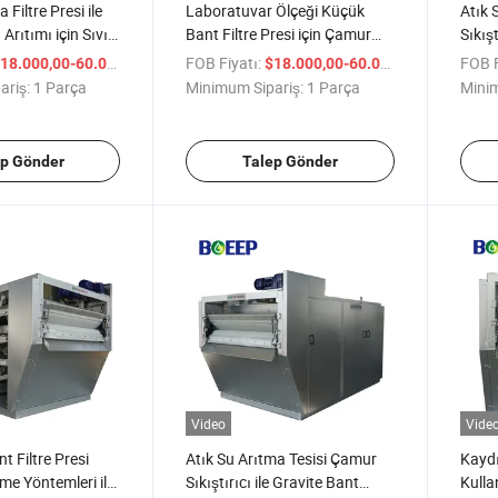
 Filtre Presi ile
Laboratuvar Ölçeği Küçük
Atık 
 Arıtımı için Sıvı
Bant Filtre Presi için Çamur
Sıkış
Sıkıştırma
Bant 
/ Parça
FOB Fiyatı:
/ Parça
FOB F
18.000,00-60.000,00
$18.000,00-60.000,00
ariş:
1 Parça
Minimum Sipariş:
1 Parça
Minim
ep Gönder
Talep Gönder
Video
Vide
t Filtre Presi
Atık Su Arıtma Tesisi Çamur
Kaydı
e Yöntemleri ile
Sıkıştırıcı ile Gravite Bant
Kulla