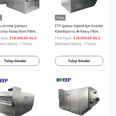
o
Video
su Arıtma Çamuru
ETP Çamur İşleme için Gravite
tırma Yatay Bant Filtre
Kalınlaştırıcı ile Kayış Filtre
 Kullanım ile
Presi
iyatı:
/ Parça
FOB Fiyatı:
/ P
$18.000,00-60.000,00
$18.000,00-60.000,00
um Sipariş:
1 Parça
Minimum Sipariş:
1 Parça
Talep Gönder
Talep Gönder