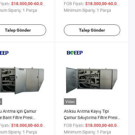
anları
Filtrasyonu
iyatı:
/ Parça
FOB Fiyatı:
/ P
$18.000,00-60.000,00
$18.000,00-60.000,00
um Sipariş:
1 Parça
Minimum Sipariş:
1 Parça
Talep Gönder
Talep Gönder
o
Video
u Arıtma için Çamur
Atıksu Arıtma Kayış Tipi
e Bant Filtre Presi
Çamur Sıkıştırma Filtre Presi
tırma Sistemi
Ünitesi
iyatı:
/ Parça
FOB Fiyatı:
/ P
$18.000,00-60.000,00
$18.000,00-60.000,00
um Sipariş:
1 Parça
Minimum Sipariş:
1 Parça