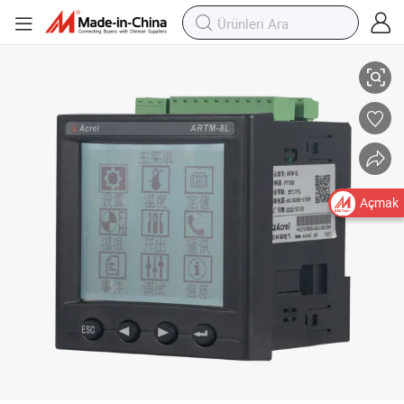
Artm-8L Sıcaklık Devriye Test Cihazı Çoklu Kanallar PT100 Ntc, PT&#039;
Açmak