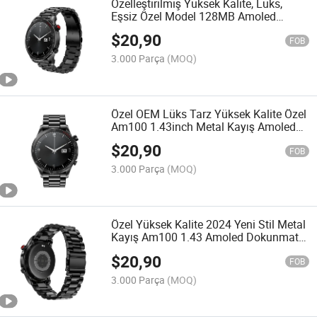
Özelleştirilmiş Yüksek Kalite, Lüks,
Eşsiz Özel Model 128MB Amoled
Büyük 1.45inch Tam Dokunmatik
$
20,90
Yuvarlak Ekran Erkekler İş Modası
FOB
Am100 Metal Akıllı Saat
3.000 Parça
(MOQ)
Özel OEM Lüks Tarz Yüksek Kalite Özel
Am100 1.43inch Metal Kayış Amoled
Bluetooth Arama Erkek Hediye Saat
$
20,90
Akıllı Saatler Bilezik Bileklik
FOB
3.000 Parça
(MOQ)
Özel Yüksek Kalite 2024 Yeni Stil Metal
Kayış Am100 1.43 Amoled Dokunmatik
Ekran Sağlık Monitörü Giyilebilir
$
20,90
Cihazlar Metal Kayış Akıllı Saat
FOB
3.000 Parça
(MOQ)