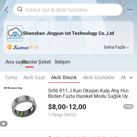
Shenzhen Jingyun Iot Technology Co.,Ltd
Daha Fazla
Ana sayfa
Ürünler
Şirket
İletişim
Tümü
Akıllı Saat
Akıllı Bilezik
Akıllı Gözlükler
Akıllı 
Sr06 R11-J Kan Oksijen Kalp Atış Hızı
Birden Fazla Hareket Modu Sağlık Uyku
İzleme Akıllı Sağlık Akıllı Jring
$
8,00
-
12,00
Uygulaması Akıllı Yüzük
FOB
1 Parça
(MOQ)