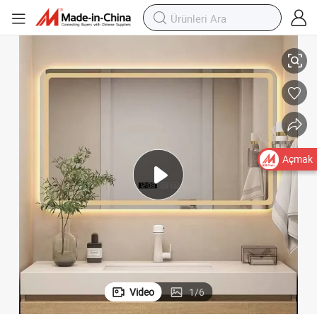
ücü Akıllı LED Ayna, Aydınlatmalı Dikdörtgen Banyo Aynası, UL/CE/ISO il
Jinghu Üretici Özelleştirilmiş Duvara Monte Dokunmatik Sensörlü Buz Çöz
Açmak
Video
1
/
6