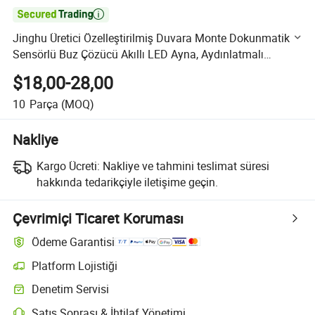

Jinghu Üretici Özelleştirilmiş Duvara Monte Dokunmatik
Sensörlü Buz Çözücü Akıllı LED Ayna, Aydınlatmalı
Dikdörtgen Banyo Aynası, UL/CE/ISO ile
$18,00-28,00
10
Parça
(MOQ)
Nakliye
Kargo Ücreti:
Nakliye ve tahmini teslimat süresi
hakkında tedarikçiyle iletişime geçin.
Çevrimiçi Ticaret Koruması
Ödeme Garantisi
Platform Lojistiği
Platform destekli lojistik ile daha net gönderi takibi
Denetim Servisi
Seçime bağlı ön sevkiyat denetimi kalite ve miktar kontrolleri için
Satış Sonrası & İhtilaf Yönetimi