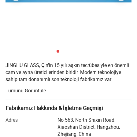
Bluetooth --
duşta müzik dinleyin;
Ürün kalitesi vaat etmek için UL/CE listesinde yer alan
bileşenler;
JINGHU GLASS, Çin'in 15 yılı aşkın tecrübesiyle en önemli
cam ve ayna üreticilerinden biridir. Modern teknolojiye
sahip tam donanımlı son teknoloji fabrikamız var.
Tümünü Görüntüle
JINGHU GLASS'ın profesyonel üretimi ve teknik personeli,
ürünlerin tam olarak kalifiye olduğunu vaat eden eksiksiz
bir kalite yönetim sistemi. Ürünler CE, REACH kalite
Fabrikamız Hakkında & İşletme Geçmişi
sertifikası almıştır. Müşterilerimize yaptığımız her projeyi
benzersiz bir şekilde kendi projelerine dahil etmek için
Adres
No 563, North Shixin Road,
yukarılara ve ötesine geçtiğimizden gurur duyuyoruz. Bu
Xiaoshan District, Hangzhou,
nedenle, gereksinimleriniz ne kadar büyük veya küçük
Zhejiang, China