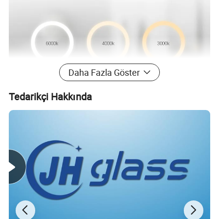
Daha Fazla Göster
Tedarikçi Hakkında
AYRINTILARI GÖSTER:
Kısma --
farklı ortam koşullarına uygun farklı parlaklık
seçeneklerini sunar;
Buğu çözücü --
artık buğulanma konusunda
endişelenmenize gerek yok;