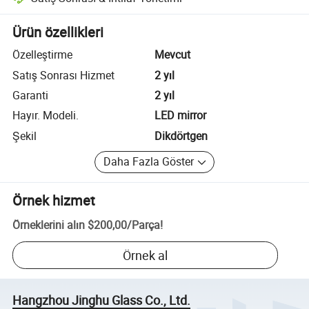
Platform destekli uyuşmazlık çözümü, uygun olduğunda iade veya geri 
Ürün özellikleri
Özelleştirme
Mevcut
Satış Sonrası Hizmet
2 yıl
Garanti
2 yıl
Hayır. Modeli.
LED mirror
Şekil
Dikdörtgen
Daha Fazla Göster
Örnek hizmet
Örneklerini alın
$200,00
/
Parça
!
Örnek al
Hangzhou Jinghu Glass Co., Ltd.