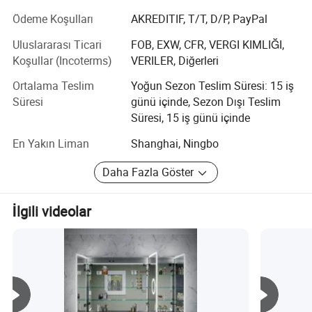
olursa olsun, müşterinin profesyonel ekibimizin tam
Ödeme Koşulları
AKREDITIF, T/T, D/P, PayPal
olarak katılmasını sağlayacağız.
Uluslararası Ticari
FOB, EXW, CFR, VERGI KIMLIĞI,
NEDEN BİZİ SEÇİM?
Koşullar (Incoterms)
VERILER, Diğerleri
1.Cam ve ayna üretimi ve ihracatı konusunda 15 yıldan
Ortalama Teslim
Yoğun Sezon Teslim Süresi: 15 iş
fazla deneyim
Süresi
günü içinde, Sezon Dışı Teslim
Süresi, 15 iş günü içinde
2.dünyanın dört bir yanındaki 60'den fazla ülkeye ihraç
eden yüksek kaliteli cam ve ayna
En Yakın Liman
Shanghai, Ningbo
3.en gelişmiş cam ekipmanları ve teknolojisi
Daha Fazla Göster
4.kalifiye ürünler sağlamak için profesyonel çalışanlar ve
QC ekibi
İlgili videolar
5.Çin'in ana limanlarının yanındaki kapı depoları, hızlı
teslimat sağlar
6.Tek bir duraktan satın alma gereksinimlerinizi
karşılamak için cam ve ayna ürünleri serisi