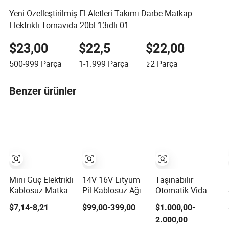
Yeni Özelleştirilmiş El Aletleri Takımı Darbe Matkap
Elektrikli Tornavida 20bl-13idli-01
$23,00
$22,5
$22,00
500-999
Parça
1-1.999
Parça
≥2
Parça
Benzer ürünler
Mini Güç Elektrikli
14V 16V Lityum
Taşınabilir
Kablosuz Matkap
Pil Kablosuz Ağır
Otomatik Vida
Sürücü Onarım
Hizmet Ev Yeni
Besleyici Elektrikli
$7,14-8,21
$99,00-399,00
$1.000,00-
Araçları Hassas
Winkko
Vida Sıkma
2.000,00
Tornavida (FX-
Enjeksiyon Kılıfı
Makinesi Üretim