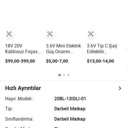
MPS04)
Çin Donanım
Montaj Hattı için
Elektrikli Vida
Tabancası
Otomatik Darbe
Vida Sürücü
18V 20V
3.6V Mini Elektrik
3.6V Tip C Şarj
Kablosuz Fırçasız
Güç Onarım
Edilebilir
Pil Lityum Li-ion
Araçları Matkap
Kablosuz
$99,00-399,00
$5,00-7,00
$13,00-14,00
Akümülatör El
Sürücü Tornavida
Elektrikli
Darbeli Elektrikli
(FX-MPS07)
Tornavida Kiti
Tornavida
Tork 6n. M ile Bir
pH2 Uzatılmış
Vidalama Uçları
Hızlı Ayrıntılar
ve Depolama
Kutusu
Hayır. Modeli.:
20BL-13IDLI-01
Tip:
Darbeli Matkap
Sınıflandırma:
Darbeli Matkap