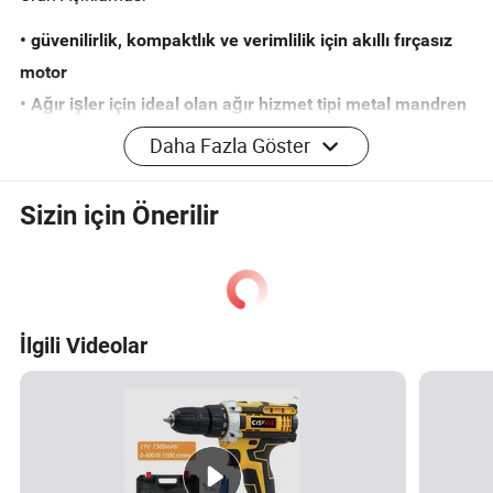
• güvenilirlik, kompaktlık ve verimlilik için akıllı fırçasız
motor
• Ağır işler için ideal olan ağır hizmet tipi metal mandren
tasarımı
Daha Fazla Göster
• 20 V maksimum akü sistemi, en yüksek profesyonel
araçlar
Sizin için Önerilir
• Çift hızlı tasarım , matkabın çeşitli işleri karşılamasını
sağlar ihtiyaçlarının
• LED ışık, kullanıcıları karanlık veya loş olarak destekler
çalışma ortam
İlgili Videolar
Ayrıntılı fotoğraflar
SSS