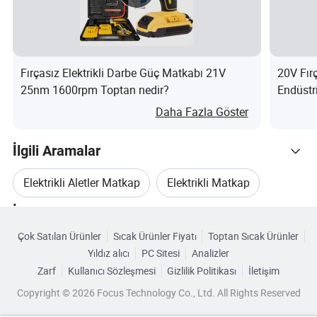
Fırçasız Elektrikli Darbe Güç Matkabı 21V
20V Fır
25nm 1600rpm Toptan nedir?
Endüstr
Aracı D
Daha Fazla Göster
130nm 
İlgili Aramalar
Elektrikli Aletler Matkap
Elektrikli Matkap
İlgili Kategoriler
Elektrikli Güç Kablosuz Matkap
Çok Satılan Ürünler
Sıcak Ürünler Fiyatı
Toptan Sıcak Ürünler
Kategorilere Göre Gözat
Yıldız alıcı
PC Sitesi
Analizler
Kablosuz Matkap Makinesi
Zarf
Kullanıcı Sözleşmesi
Gizlilik Politikası
İletişim
Copyright © 2026 Focus Technology Co., Ltd. All Rights Reserved
Elektrikli Matkap Ucu