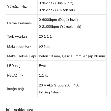
0 dev/dak (Düşük hız)
Yüksüz Hız
0 dev/dak (Yüksek hız)
0-6000bpm (Düşük hızlı)
Darbe Frekansı
0-21000bpm (Yüksek hızlı)
Tork Ayarları
20 1 1 1
Maksimum tork
50 N.m
Maks. Delme Çapı
Beton 13 mm, Çelik 10 mm, Ahşap 30 mm
LED ışığı
Evet
Net Ağırlık
1,1 kg
20 V Akü Grubu 2 Ah, 4 Ah
İsteğe bağlı
Pil Şarj Cihazı
Ürün Açıklaması