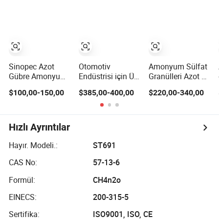
Yüksek Saflıkta
Üre CAS 57-13-6
Sinopec Azot
Otomotiv
Amonyum Sülfat
Gübre Amonyum
Endüstrisi için Üre
Granülleri Azot 20
Sülfat Granül
Adblue /SCR/Def
5% ve Kükürt 23%
$100,00-150,00
$385,00-400,00
$220,00-340,00
CAS No. 7783-20-
Sınıfı
İçeriği
2
Hızlı Ayrıntılar
Hayır. Modeli.:
ST691
CAS No:
57-13-6
Formül:
CH4n2o
EINECS:
200-315-5
Sertifika:
ISO9001, ISO, CE