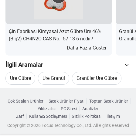
Hakkımızda
Jingdezhen Shengtian Tuyuan Trading Co., Ltd, kimya
ticaret sektöründe en son teknoloji üretim tesisleriyle
donatılmış öncü bir güçtür. Üstün endüstriyel, tarımsal ve
Çin Fabrikası Kimyasal Azot Gübre Üre 46%
Granül 
(Big2) CH4N2O CAS No.: 57-13-6 nedir?
Granüll
gıda sınıfı kimyasallar sunma konusunda başarılıyız.
için ned
100'den fazla yetenekli profesyonelden oluşan özel
Daha Fazla Göster
ekibimiz, ISO 9001, 14001 ve 45001 sertifikalarımız ve
İlgili Aramalar
CE markalarımız ile her üründe mükemmelliği garanti
eder ve uluslararası standartlara bağlılığımızı onaylar ve
Üre Gübre
Üre Granül
Granüler Üre Gübre
güvenilir bir küresel ortak olarak itibarımızı pekiştirir.
Kategorilere Göre Gözat
Granüler Gübre
Üre Fosfat Gübre
Güçlü yönlerimiz
Çok Satılan Ürünler
Sıcak Ürünler Fiyatı
Toptan Sıcak Ürünler
Kalite ve Rekabet Fiyatlandırma – fabrikada desteklenen
Yıldız alıcı
PC Sitesi
Analizler
Üre Kimyası
tedarik zincirimiz, ekonomik çözümlerle birlikte katı kalite
Zarf
Kullanıcı Sözleşmesi
Gizlilik Politikası
İletişim
kontrolü sağlar.
Copyright © 2026 Focus Technology Co., Ltd. All Rights Reserved
Çeşitli Ürün yelpazesi – çığır açan endüstriyel