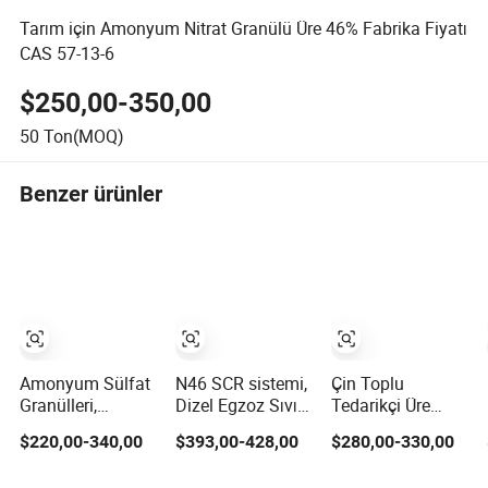
Tarım için Amonyum Nitrat Granülü Üre 46% Fabrika Fiyatı
CAS 57-13-6
$250,00-350,00
50
Ton(MOQ)
Benzer ürünler
Amonyum Sülfat
N46 SCR sistemi,
Çin Toplu
Granülleri,
Dizel Egzoz Sıvısı
Tedarikçi Üre
Verimlilik için
için Otomotiv
Tarım Kimyasal
$220,00-340,00
$393,00-428,00
$280,00-330,00
Azot ve Kükürt,
Sınıfı Üre Prilleri
Üreticisi 46% Üre
Üre Alternatifi
kullanmaktadır
Şirketi (NH2) 2