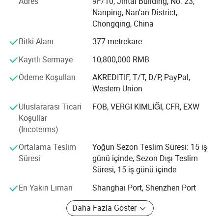
Adres
9F/10, Jintai Building, No. 23,
edilmiş ve ürünlerimizi ithal ve ihraç hakkı elde etmiş olsa
Nanping, Nan'an District,
da, ürünlerimizin yüksek kalitesini sağlamak için üretimini
Chongqing, China
ISO, ASTM D, IP standartlarına uygun olarak
gerçekleştiriyoruz. GB vb. birçok ülkede ve bölgede
Bitki Alanı
377 metrekare
Tayland, Filipin, İran, Endonezya, İspanya, İzlanda, Şili,
Kayıtlı Sermaye
10,800,000 RMB
Güneydoğu Asya, Orta Doğu, Avrupa, Kuzey ve Güney
Amerika vb. bölgeleri ile uluslararası pazarda güçlü bir
Ödeme Koşulları
AKREDITIF, T/T, D/P, PayPal,
avantaj ve itibar kazanmıştır.
Western Union
Istikrarlı ve sürekli gelişim için "önce Dürüstlük ve Kalite" iş
Uluslararası Ticari
FOB, VERGI KIMLIĞI, CFR, EXW
fikrine dayandık. Karşılıklılık temelinde hem yurt içinden
Koşullar
hem de yurt dışından müşterilerle birlikte gelişmek için
(Incoterms)
çaba gösteriyoruz. Müşteri, kalite ve hizmet bizim en iyi
Ortalama Teslim
Yoğun Sezon Teslim Süresi: 15 iş
hedefimizdir!
Süresi
günü içinde, Sezon Dışı Teslim
Süresi, 15 iş günü içinde
En Yakın Liman
Shanghai Port, Shenzhen Port
Daha Fazla Göster