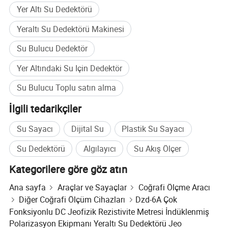
Anahtar paneli. Nokta ölçüldükten sonra, görünür direnç RO'nun
Yer Altı Su Dedektörü
eğrileri görünür
Polarizability M ve yarı kullanım süresi doğrudan görüntülenir.
Yeraltı Su Dedektörü Makinesi
Veri Depolama: Her nokta için 4800 nokta ölçümü ve 22 veri
Su Bulucu Dedektör
depolayabilir.
Veri İletimi: Cihazdan bilgisayara veri dökmek için RS-232 kanalı
Yer Altındaki Su Için Dedektör
mevcuttur.
Su Bulucu Toplu satın alma
Aşırı gerilim ve ağır akım için kendi kendine koruma.
DZD-6A çok işlevli dc direnç ölçer ve ip cihazı, Yeraltı Su Dedektörü
İlgili tedarikçiler
Su Sayacı
Dijital Su
Plastik Su Sayacı
Su Dedektörü
Algılayıcı
Su Akış Ölçer
Kategorilere göre göz atın
Ana sayfa
Araçlar ve Sayaçlar
Coğrafi Ölçme Aracı
Diğer Coğrafi Ölçüm Cihazları
Dzd-6A Çok
Fonksiyonlu DC Jeofizik Rezistivite Metresi İndüklenmiş
Polarizasyon Ekipmanı Yeraltı Su Dedektörü Jeo