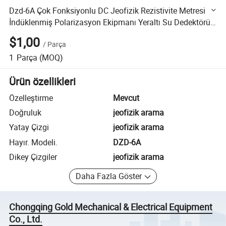
Dzd-6A Çok Fonksiyonlu DC Jeofizik Rezistivite Metresi
İndüklenmiş Polarizasyon Ekipmanı Yeraltı Su Dedektörü
Jeo Rezistivite Testi
$1,00
/
Parça
1
Parça
(MOQ)
Ürün özellikleri
Özelleştirme
Mevcut
Doğruluk
jeofizik arama
Yatay Çizgi
jeofizik arama
Hayır. Modeli.
DZD-6A
Dikey Çizgiler
jeofizik arama
Daha Fazla Göster
Chongqing Gold Mechanical & Electrical Equipment
Co., Ltd.