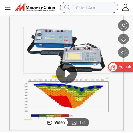
izasyon Ekipmanı Yeraltı Su Dedektörü Jeo Rezistivite Testi
Dzd-6A Çok Fonksiyonlu DC Jeofizik Rezistivite Metresi İndüklenmiş Polar
Açmak
Video
1
/
6