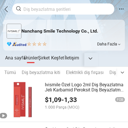
Nanchang Smile Technology Co., Ltd.
Daha Fazla
Ana sayfa
Ürünler
Şirket
Keşfet
İletişim
Tümü
Diş beyazlatma kiti
Elektrikli diş fırçası
Diş beyaz
Ivismile Özel Logo 2ml Diş Beyazlatma
Jeli Karbamid Peroksit Diş Beyazlatma
Jeli Kalemi
$
1,09
-
1,33
FOB
1.000 Parça
(MOQ)