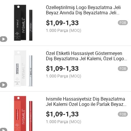
Özelleştirilmiş Logo Beyazlatma Jeli
Beyaz Anında Diş Beyazlatma Jeli
Kalem Yılların Lekelerini Giderir Ağız
$
1,09
-
1,33
Bakım Ürünleri
FOB
1.000 Parça
(MOQ)
Özel Etiketli Hassasiyet Göstermeyen
Diş Beyazlatma Jel Kalemi, Özel Logo
ile Parlak Beyaz Anında
$
1,09
-
1,33
FOB
1.000 Parça
(MOQ)
Ivismile Hassasiyetsiz Diş Beyazlatma
Jel Kalemi Özel Logo ile Parlak Beyaz
Anında
$
1,09
-
1,33
FOB
1.000 Parça
(MOQ)