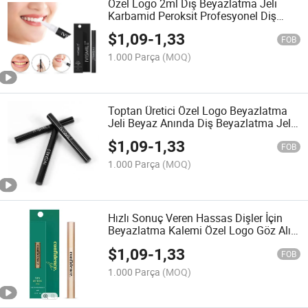
Özel Logo 2ml Diş Beyazlatma Jeli
Karbamid Peroksit Profesyonel Diş
Beyazlatma Jeli Kalemi Ev Kullanımı
$
1,09
-
1,33
için
FOB
1.000 Parça
(MOQ)
Toptan Üretici Özel Logo Beyazlatma
Jeli Beyaz Anında Diş Beyazlatma Jeli
Kalemi Yılların Lekelerini Giderir Ağız
$
1,09
-
1,33
Bakım Ürünleri
FOB
1.000 Parça
(MOQ)
Hızlı Sonuç Veren Hassas Dişler İçin
Beyazlatma Kalemi Özel Logo Göz Alıcı
Beyaz Anında
$
1,09
-
1,33
FOB
1.000 Parça
(MOQ)