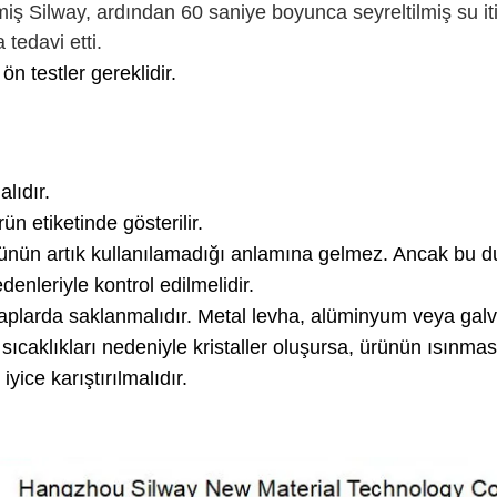
lmiş Silway, ardından 60 saniye boyunca seyreltilmiş su iti
tedavi etti.
n testler gereklidir.
lıdır.
n etiketinde gösterilir.
rünün artık kullanılamadığı anlamına gelmez.
Ancak bu d
denleriyle kontrol edilmelidir.
kaplarda saklanmalıdır. Metal levha, alüminyum veya gal
caklıkları nedeniyle kristaller oluşursa
, ürünün ısınmas
yice karıştırılmalıdır.