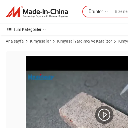
Ürünler
Tüm Kategoriler
Ana sayfa
Kimyasallar
Kimyasal Yardımcı ve Katalizör
Kimy
Ürün Görselleri Potasyum Metilsilikat Su Geçirmez Ajanı, Harç Yapıları