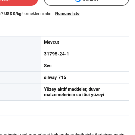
mi?
! örneklerini alın.
Numune İste
US$ 0/kg
Mevcut
31795-24-1
Sıvı
silway 715
Yüzey aktif maddeler, duvar
malzemelerinin su itici yüzeyi
e tahmini teslimat süresi hakkında tedarikçiyle iletişime geçin.