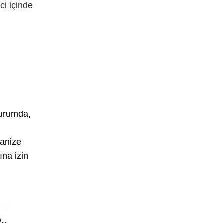
ci içinde
urumda,
vanize
ına izin