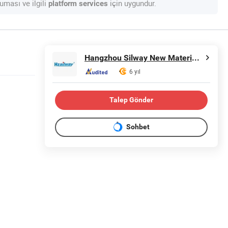
uması ve ilgili
için uygundur.
platform services
Hangzhou Silway New Material Technology Co., Ltd.
6 yıl
Talep Gönder
Sohbet