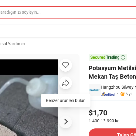
asal Yardımcı
 İçin ve Dış Mekan Taş Beton için

Potasyum Metilsil
Mekan Taş Beton 
Hangzhou Silway N
6 yıl
Benzer ürünleri bulun
Fiyatlandırma
$1,70
1.400-13.999
kg
İletişim Tedarikçi
Talep G