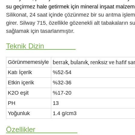
su geçirmez hale getirmek için mineral inşaat malzem
Silikonat, 24 saat içinde çözünmez bir su arıtma işle
girer. Silway 715, özellikle gözenekli alt tabakaların 
sağlamak için tasarlanmıştır.
Teknik Dizin
berrak, bulanık, renksiz ve hafif sa
Görünmemesiyle
Katı İçerik
%52-54
Etkin içerik
%32-36
K2O eşit
%17-20
PH
13
Yoğunluk
1.4 g/cm3
Özellikler