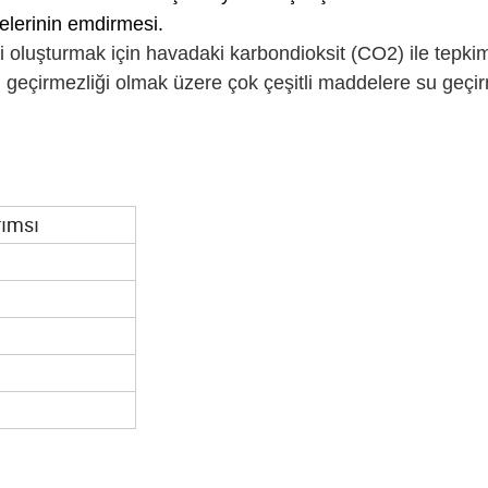
elerinin emdirmesi.
mi oluşturmak için havadaki karbondioksit (CO2) ile tepk
su geçirmezliği olmak üzere çok çeşitli maddelere su geçi
rımsı