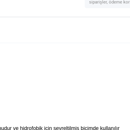
siparişler, ödeme kor
dur ve hidrofobik için seyreltilmiş biçimde kullanılır