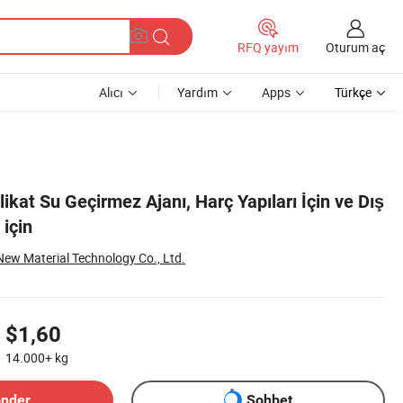
Oturum aç
RFQ yayım
Alıcı
Yardım
Apps
Türkçe
ikat Su Geçirmez Ajanı, Harç Yapıları İçin ve Dış
için
ew Material Technology Co., Ltd.
$1,60
14.000+
kg
önder
Sohbet