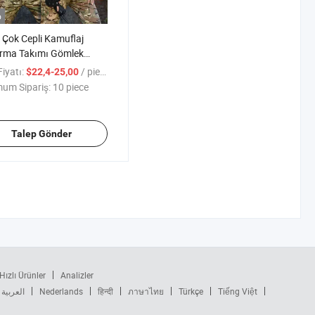
o
 Çok Cepli Kamuflaj
orma Takımı Gömlek
 Pantolon Dayanıklı İş
iyatı:
/ piece
$22,4-25,00
leri Erkek Spor Giyimi
um Sipariş:
10 piece
Talep Gönder
Hızlı Ürünler
Analizler
العربية
Nederlands
हिन्दी
ภาษาไทย
Türkçe
Tiếng Việt