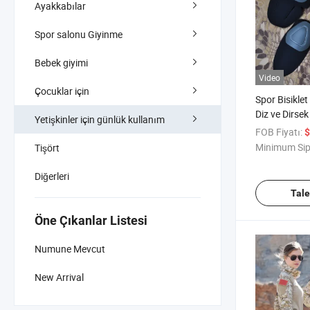
Ayakkabılar
Spor salonu Giyinme
Bebek giyimi
Video
Çocuklar için
Spor Bisikle
Diz ve Dirse
Yetişkinler için günlük kullanım
Diz Destek Gü
FOB Fiyatı:
$
Koruyucu
Minimum Sip
Tişört
Diğerleri
Tal
Öne Çıkanlar Listesi
Numune Mevcut
New Arrival