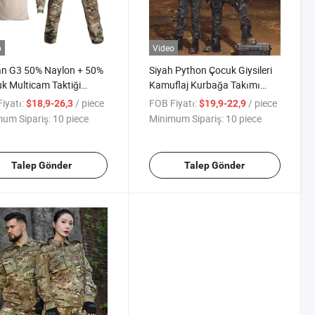
o
Video
an G3 50% Naylon + 50%
Siyah Python Çocuk Giysileri
 Multicam Taktiği
Kamuflaj Kurbağa Takımı
ık Kamuflaj Üniforma
Savaş Üniforması Taktik
iyatı:
/ piece
FOB Fiyatı:
/ piece
$18,9-26,3
$19,9-22,9
k Yeşil Üniforma Giysi
Savaş Giysisi Eğitim Takımı
um Sipariş:
10 piece
Minimum Sipariş:
10 piece
antolonlar
Uzun Kollu Çocuk Setleri
Talep Gönder
Talep Gönder