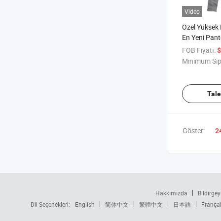
Video
Özel Yüksek 
En Yeni Pant
Tarzı Motosi
FOB Fiyatı:
$
Su Geçirmez 
Minimum Sip
Pantolonları
Üniforması 
Kamuflaj Tak
Tal
Göster:
2
Hakkımızda
Bildirgey
Dil Seçenekleri:
English
简体中文
繁體中文
日本語
França