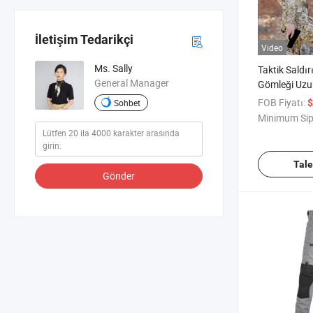
İletişim Tedarikçi
Video
Ms. Sally
Taktik Saldır
General Manager
Gömleği Uzu
1/4 Fermuarl
FOB Fiyatı:
$
Sohbet
Cp Taktik Eğ
Minimum Sip
Tal
Gönder