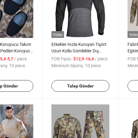
Video
Vide
t Koruyucu Takım
Erkekler Hızla Kuruyan Tişört
Fabri
k Pedleri Koruyucu
Uzun Kollu Gömlekler Dış
Eğiti
çleri Diz
Mekan Kamuflaj Giysisi Av
Ünifo
/ piece
FOB Fiyatı:
/ piece
FOB F
5,4-5,7
$12,9-16,4
Tişörtü
Takım
ariş:
10 piece
Minimum Sipariş:
10 piece
Minim
ep Gönder
Talep Gönder