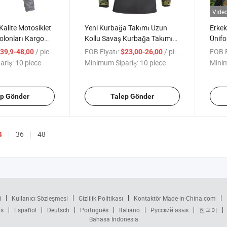
Vide
Kalite Motosiklet
Yeni Kurbağa Takımı Uzun
Erkek
olonları Kargo
Kollu Savaş Kurbağa Takımı
Ünif
klet Pantolonları
Av Kıyafetleri Kamuflaj Taktik
Kargo
/ piece
FOB Fiyatı:
/ piece
FOB F
39,9-48,00
$23,00-26,00
Tekstil Motosiklet
Üniforması En İyi Kalite
Giysi
ariş:
10 piece
Minimum Sipariş:
10 piece
Minim
 Savaş
Kurbağa Takımı
tiksel
ep Gönder
Talep Gönder
36
48
4
i
Kullanıcı Sözleşmesi
Gizlilik Politikası
Kontaktör Made-in-China.com
is
Español
Deutsch
Português
Italiano
Русский язык
한국어
Bahasa Indonesia