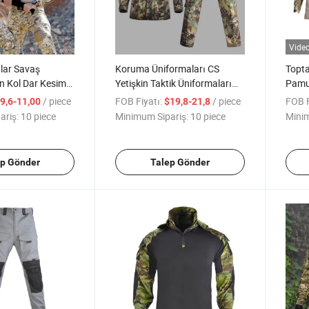
Vide
ılar Savaş
Koruma Üniformaları CS
Topt
n Kol Dar Kesim
Yetişkin Taktik Üniformaları
Pamuk
ı Kamuflaj Tişört
Kamuflaj Takımı Amerikan
Avcıl
/ piece
FOB Fiyatı:
/ piece
FOB F
9,6-11,00
$19,8-21,8
itim Takımı
2ND Nesil Acu Taktik Kamuflaj
Gömle
ariş:
10 piece
Minimum Sipariş:
10 piece
Minim
Takımı
Tüm P
ep Gönder
Talep Gönder