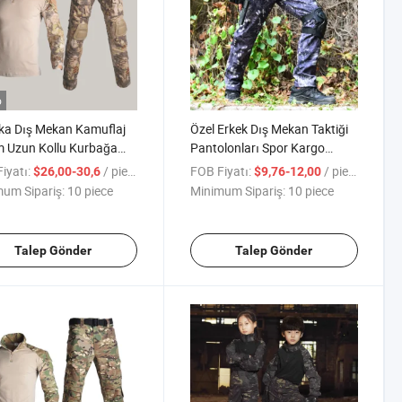
o
ka Dış Mekan Kamuflaj
Özel Erkek Dış Mekan Taktiği
m Uzun Kollu Kurbağa
Pantolonları Spor Kargo
rması Taktik Dağcılık
Pantolonu Dağ Yürüyüşü
iyatı:
/ piece
FOB Fiyatı:
/ piece
$26,00-30,6
$9,76-12,00
ları
Pantolonları Erkekler için
um Sipariş:
10 piece
Minimum Sipariş:
10 piece
Talep Gönder
Talep Gönder