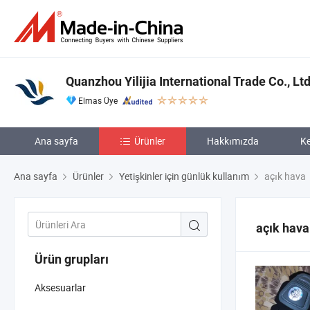
Quanzhou Yilijia International Trade Co., Ltd
Elmas Üye
Ana sayfa
Ürünler
Hakkımızda
Ke
Ana sayfa
Ürünler
Yetişkinler için günlük kullanım
açık hava
açık hava
Ürün grupları
Aksesuarlar