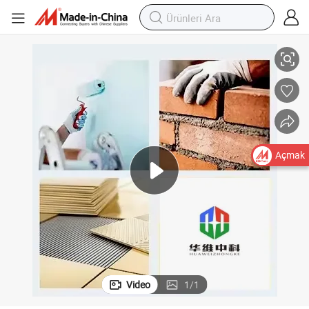
ışık Harç için
Vae/Rdp Çin Fabrikası Rdp Kırmızı Dağıtılabilir Rdp Polimer Tozu Kuru Kar
Açmak
Video
1
/
1