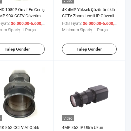
o
Video
D 1080P Onvif En Geniş
4K 4MP Yüksek Çözünürlüklü
2MP 90X CCTV Gözetim
CCTV Zoom Lensli IP Güvenlik
rası
CMOS Sensör Kamerası
iyatı:
/ Parça
FOB Fiyatı:
/ Par
$6.000,00-6.600,00
$6.000,00-6.600,00
um Sipariş:
1 Parça
Minimum Sipariş:
1 Parça
Talep Gönder
Talep Gönder
o
Video
4K 86X CCTV Af Optik
4MP 86X IP Ultra Uzun