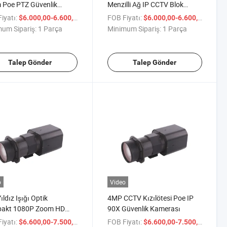
 Poe PTZ Güvenlik
Menzilli Ağ IP CCTV Blok
rası Modülü
Kamerası
iyatı:
/ Parça
FOB Fiyatı:
/ Par
$6.000,00-6.600,00
$6.000,00-6.600,00
um Sipariş:
1 Parça
Minimum Sipariş:
1 Parça
Talep Gönder
Talep Gönder
o
Video
ıldız Işığı Optik
4MP CCTV Kızılötesi Poe IP
akt 1080P Zoom HD
90X Güvenlik Kamerası
leyici Kamera
iyatı:
/ Parça
FOB Fiyatı:
/ Par
$6.600,00-7.500,00
$6.600,00-7.500,00