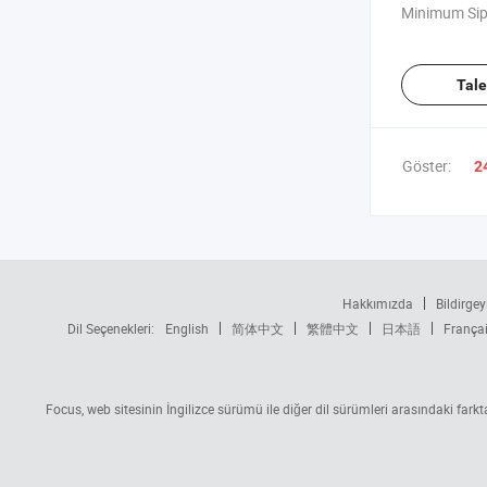
Minimum Sip
Tal
Göster:
2
Hakkımızda
Bildirgey
Dil Seçenekleri:
English
简体中文
繁體中文
日本語
França
Focus, web sitesinin İngilizce sürümü ile diğer dil sürümleri arasındaki fark