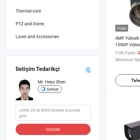
Thermal core
PTZ and Dome
Video
Laser and Accessories
4MP Yüksek 
1080P Vide
Menzil 10-8
FOB Fiyatı:
$
CMOS Sensör
Minimum Sip
İletişim Tedarikçi
Tal
Mr. Heyu Shen
Sohbet
Gönder