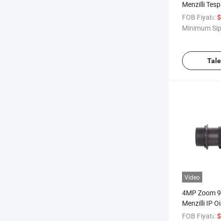
Menzilli Tes
Kamera Mod
FOB Fiyatı:
$
Minimum Sip
Tal
Video
4MP Zoom 90
Menzilli IP 
FOB Fiyatı:
$