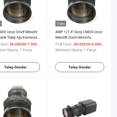
o
Video
90X Uzun Onvif Mesafe
4MP 1/1.8'' Sony CMOS Uzun
tik Takip Ağı Kamerası
Menzilli Zoom Motorlu
e Modülü
Güvenlik Kamerası Modülü
iyatı:
/ Parça
FOB Fiyatı:
/ Par
$6.600,00-7.500,00
$6.000,00-6.600,00
um Sipariş:
1 Parça
Minimum Sipariş:
1 Parça
Talep Gönder
Talep Gönder