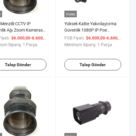
o
Video
Menzilli CCTV IP
Yüksek Kalite Yakınlaştırma
lik Ağı Zoom Kamerası
Güvenlik 1080P IP Poe
2-3km
Kamerası için PTZ
iyatı:
/ Parça
FOB Fiyatı:
/ Par
$6.000,00-6.600,00
$6.000,00-6.600,00
um Sipariş:
1 Parça
Minimum Sipariş:
1 Parça
Talep Gönder
Talep Gönder