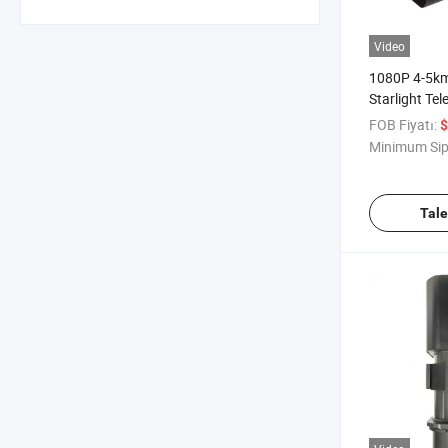
Video
1080P 4-5k
Starlight Te
Tilt Zoom IP
FOB Fiyatı:
$
Minimum Sip
Tal