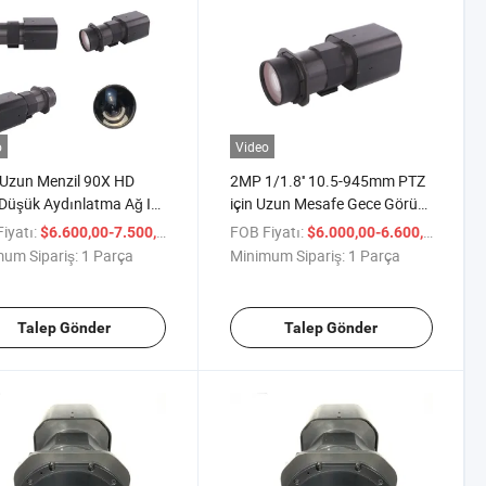
o
Video
 Uzun Menzil 90X HD
2MP 1/1.8'' 10.5-945mm PTZ
Düşük Aydınlatma Ağ IP
için Uzun Mesafe Gece Görüş
rası
Kamerası Modülü
iyatı:
/ Parça
FOB Fiyatı:
/ Par
$6.600,00-7.500,00
$6.000,00-6.600,00
um Sipariş:
1 Parça
Minimum Sipariş:
1 Parça
Talep Gönder
Talep Gönder