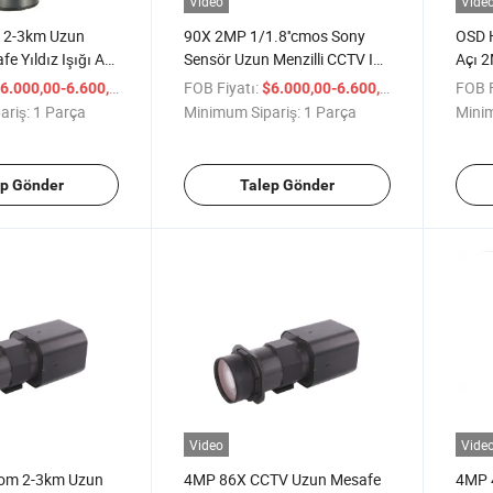
Video
Vide
 2-3km Uzun
90X 2MP 1/1.8''cmos Sony
OSD H
fe Yıldız Işığı Af
Sensör Uzun Menzilli CCTV IP
Açı 
in PTZ
Ağ Kamerası
Kame
/ Parça
FOB Fiyatı:
/ Parça
FOB F
6.000,00-6.600,00
$6.000,00-6.600,00
ariş:
1 Parça
Minimum Sipariş:
1 Parça
Minim
ep Gönder
Talep Gönder
Video
Vide
om 2-3km Uzun
4MP 86X CCTV Uzun Mesafe
4MP 