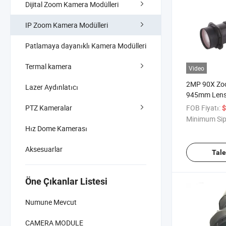
Dijital Zoom Kamera Modülleri
IP Zoom Kamera Modülleri
Patlamaya dayanıklı Kamera Modülleri
Termal kamera
Video
2MP 90X Zoo
Lazer Aydınlatıcı
945mm Lens 
Menzilli CCT
PTZ Kameralar
FOB Fiyatı:
$
Blok
Minimum Sip
Hız Dome Kamerası
Aksesuarlar
Tal
Öne Çıkanlar Listesi
Numune Mevcut
CAMERA MODULE