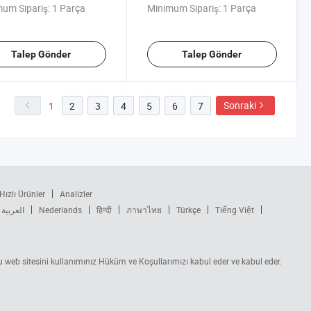
um Sipariş:
1 Parça
Minimum Sipariş:
1 Parça
Talep Gönder
Talep Gönder
Sonraki
1
2
3
4
5
6
7
Hızlı Ürünler
Analizler
العربية
Nederlands
हिन्दी
ภาษาไทย
Türkçe
Tiếng Việt
 Bu web sitesini kullanımınız Hüküm ve Koşullarımızı kabul eder ve kabul eder.