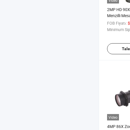
Video
2MP HD 90X
Menzilli Mesa
Kamerası iç
FOB Fiyatı:
$
Minimum Sip
Tal
Video
4MP 86X Zo