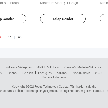
ariş:
1 Parça
Minimum Sipariş:
1 Parça
Minim
ep Gönder
Talep Gönder
36
48
4
i
Kullanıcı Sözleşmesi
Gizlilik Politikası
Kontaktör Made-in-China.com
is
Español
Deutsch
Português
Italiano
Русский язык
한국어
Bahasa Indonesia
Copyright ©2026
Focus Technology Co., Ltd.
Tüm hakları saklıdır.
tan sorumlu değildir. Herhangi bir çakışma olursa İngilizce sürüm geçerli olacaktır.