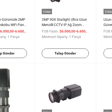
Video
Vide
m Görüntüle 2MP
2MP 90X Starlight Ultra Uzun
Uzun 
leskobu WiFi Pan
Menzilli CCTV IP Ağ Zoom
Güven
 Kamerası
Kamerası
90X 
/ Parça
FOB Fiyatı:
/ Parça
FOB F
6.000,00-6.600,00
$6.000,00-6.600,00
ariş:
1 Parça
Minimum Sipariş:
1 Parça
Minim
ep Gönder
Talep Gönder