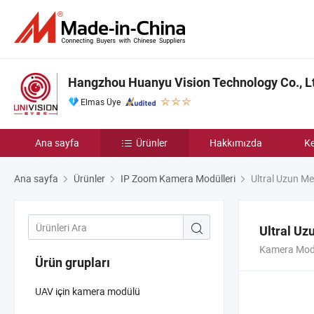
Hangzhou Huanyu Vision Technology Co., L
Elmas Üye
Ana sayfa
Ürünler
Hakkımızda
Ke
Ana sayfa
Ürünler
IP Zoom Kamera Modülleri
Ultral Uzun Me
Ultral Uz
Kamera Modü
Ürün grupları
UAV için kamera modülü