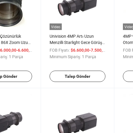
Video
Vide
Çözünürlük
Univision 4MP Artı Uzun
4MP 
o 86X Zoom Uzun
Menzilli Starlight Gece Görüşü
Otoma
60mm 1/1.8"
IP Ağı Zoom Kamera Modülü
Dron
/ Parça
FOB Fiyatı:
/ Parça
FOB F
6.000,00-6.600,00
$6.600,00-7.500,00
 Blok Kamerası
ariş:
1 Parça
Minimum Sipariş:
1 Parça
Minim
ep Gönder
Talep Gönder