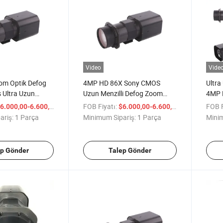
Video
Vide
m Optik Defog
4MP HD 86X Sony CMOS
Ultra
Ultra Uzun
Uzun Menzilli Defog Zoom
4MP 
V IP Kamerası
Kamerası UV-Zn4286
Kame
/ Parça
FOB Fiyatı:
/ Parça
FOB F
6.000,00-6.600,00
$6.000,00-6.600,00
ariş:
1 Parça
Minimum Sipariş:
1 Parça
Minim
ep Gönder
Talep Gönder