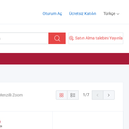
Oturum Aç
Ücretsiz Katılın
Türkçe
Satın Alma talebini Yayınla
1
/
7
Menzilli Zoom