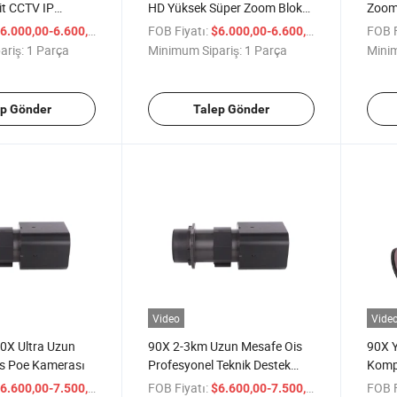
pit CCTV IP
HD Yüksek Süper Zoom Blok
Zoom
ülü
Kamerası
Kame
/ Parça
FOB Fiyatı:
/ Parça
FOB F
6.000,00-6.600,00
$6.000,00-6.600,00
ariş:
1 Parça
Minimum Sipariş:
1 Parça
Minim
ep Gönder
Talep Gönder
Video
Vide
X Ultra Uzun
90X 2-3km Uzun Mesafe Ois
90X Y
Ois Poe Kamerası
Profesyonel Teknik Destek
Komp
Kamera
Engel
/ Parça
FOB Fiyatı:
/ Parça
FOB F
6.600,00-7.500,00
$6.600,00-7.500,00