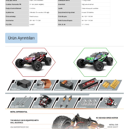
Araç Şarj Cihazı
USB 7,4V 2600mAh
Direksiyon Servo
1.5 kg 3 satır
Uzaktan Kumanda Pili
3 * AA (dahil değildir)
Amortisör
Yağ amortisörleri
Radyo Kontrol Sistemi
2.4 GHz
Lastik
Vakum kauçuk Lastikler
Aydınlatma
3 Modlu Ön ve arka LED ışığı
Şarj süresi/sürüş süresi
6 saat/20 dakika
Ürün ambalajı
Renk kutusu
Ürün Boyutu
46 * 32 * 18 CM
Ana karton
59 * 46 * 71 CM
Renk Kutusu Boyutu
44 * 34 * 19 CM
PC/CTN
6 ADET
YOK /G.W.
17 / 19 KG
Ürün Ayrıntıları