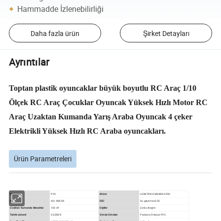
Hammadde İzlenebilirliği
Daha fazla ürün
Şirket Detayları
Ayrıntılar
Toptan plastik oyuncaklar büyük boyutlu RC Araç 1/10
Ölçek RC Araç Çocuklar Oyuncak Yüksek Hızlı Motor RC
Araç Uzaktan Kumanda Yarış Araba Oyuncak 4 çeker
Elektrikli Yüksek Hızlı RC Araba oyuncakları.
Ürün Parametreleri
Malzeme
PVC
Motor
UZAKTAN KUMANDA 550
Hız
45+ KM/SA
ESC
Su geçirmez ESC
Uzaktan Kumanda Mesafesi
100 AY
Dişliler
Çinko Alaşım
Tahrik sistemi
4 ÇEKER
Gövde Gövdesi
Patlama Önleyici PVC