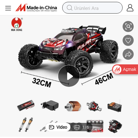
uk Oyuncağı Yüksek Hızlı Motorlu RC Araba Uzaktan Kumandalı Yarış Ara
Toptan Plastik Oyuncaklar Büyük Boy RC Araba 1/10 Ölçek RC Araba Çoc
Açmak
Video
1
/
6