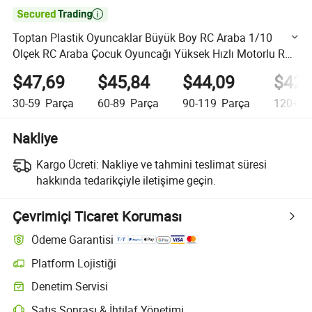

Toptan Plastik Oyuncaklar Büyük Boy RC Araba 1/10
Ölçek RC Araba Çocuk Oyuncağı Yüksek Hızlı Motorlu RC
Araba Uzaktan Kumandalı Yarış Araba Oyuncağı 4WD
$47,69
$45,84
$44,09
$42,
Elektrikli Yüksek Hızlı RC Araba Oyuncakları
30-59
Parça
60-89
Parça
90-119
Parça
120+
P
Nakliye
Kargo Ücreti:
Nakliye ve tahmini teslimat süresi
hakkında tedarikçiyle iletişime geçin.
Çevrimiçi Ticaret Koruması
Ödeme Garantisi
Platform Lojistiği
Platform destekli lojistik ile daha net gönderi takibi
Denetim Servisi
Seçime bağlı ön sevkiyat denetimi kalite ve miktar kontrolleri için
Satış Sonrası & İhtilaf Yönetimi