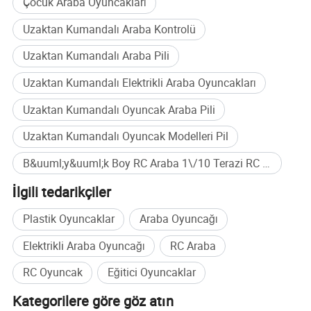
Çocuk Araba Oyuncakları
Özetle şirketimiz, oyuncak endüstrisinin rekabetçi
Uzaktan Kumandalı Araba Kontrolü
ortamında yenilik, kalite ve müşteri merkezliliğinin bir
işareti olarak yer alır. Yirmi yılı aşkın deneyimi ve
Uzaktan Kumandalı Araba Pili
mükemmelliğe olan kararlılığımız sayesinde, oyun
dünyasının geleceğini şekillendirmeyi ve dünya çapındaki
Uzaktan Kumandalı Elektrikli Araba Oyuncakları
çocuk ve aile nesillerini dehışkırtmayı dört gözle
Uzaktan Kumandalı Oyuncak Araba Pili
bekliyoruz.
Uzaktan Kumandalı Oyuncak Modelleri Pil
B&uuml;y&uuml;k Boy RC Araba 1\/10 Terazi RC Araba Oyuncaklar\u0131 Toplu satın alma
İlgili tedarikçiler
Plastik Oyuncaklar
Araba Oyuncağı
Elektrikli Araba Oyuncağı
RC Araba
RC Oyuncak
Eğitici Oyuncaklar
Kategorilere göre göz atın