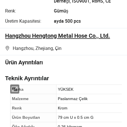
Derneği, ISO9001, RoHS, CE
Renk:
Gümüş
Üretim Kapasitesi:
ayda 500 pcs
Hangzhou Hengtong Metal Hose Co., Ltd.
Hangzhou, Zhejiang, Çin
Ürün Ayrıntıları
Teknik Ayrıntılar
Marka
YÜKSEK
Malzeme
Paslanmaz Çelik
Renk
Krom
Ürün Boyutları
79 cm U x 0.5 cm G