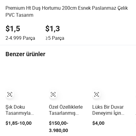
Premium Ht Duş Hortumu 200cm Esnek Paslanmaz Çelik
PVC Tasarım
$1,5
$1,3
2-4.999
Parça
≥5
Parça
Benzer ürünler
Şık Doku
Özel Özelliklerle
Lüks Bir Duvar
Tasarımıyla
Tasarlanmış
Deneyimi İçin
Premium
Premium
Premium Kristal
$1,85-10,00
$150,00-
$4,00
Temperli
Alüminyum Sergi
Tahta Tasarımı
3.980,00
Dekoratif Cam
Standı Tasarımı