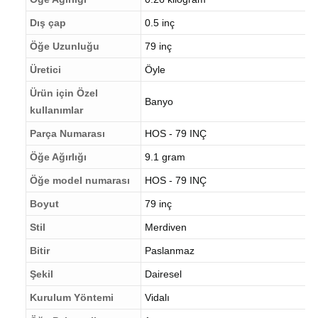
Öğe Ağırlığı
0.26 kilogram
Dış çap
0.5 inç
Öğe Uzunluğu
79 inç
Üretici
Öyle
Ürün için Özel
Banyo
kullanımlar
Parça Numarası
HOS - 79 INÇ
Öğe Ağırlığı
9.1 gram
Öğe model numarası
HOS - 79 INÇ
Boyut
79 inç
Stil
Merdiven
Bitir
Paslanmaz
Şekil
Dairesel
Kurulum Yöntemi
Vidalı