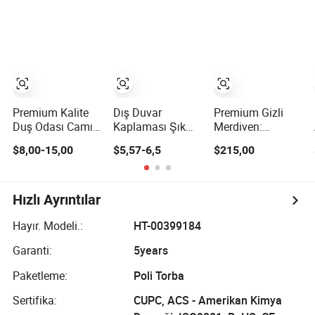
Premium Kalite
Dış Duvar
Premium Gizli
Duş Odası Camı -
Kaplaması Şık
Merdiven:
Modern Tasarım,
Dış Mekan Duvar
Maishang
$8,00-15,00
$5,57-6,5
$215,00
Özelleştirilmiş
Tasarımları için
tarafından Çatı
Özellikler
Premium PU Taş
Merdivenleri için
Kaplama
Telescopik
Tasarım
Hızlı Ayrıntılar
Hayır. Modeli.:
HT-00399184
Garanti:
5years
Paketleme:
Poli Torba
Sertifika:
CUPC, ACS - Amerikan Kimya