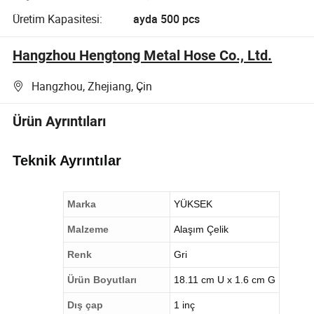
Üretim Kapasitesi:
ayda 500 pcs
Hangzhou Hengtong Metal Hose Co., Ltd.
Hangzhou, Zhejiang, Çin
Ürün Ayrıntıları
Teknik Ayrıntılar
Marka
YÜKSEK
Malzeme
Alaşım Çelik
Renk
Gri
Ürün Boyutları
18.11 cm U x 1.6 cm G
Dış çap
1 inç