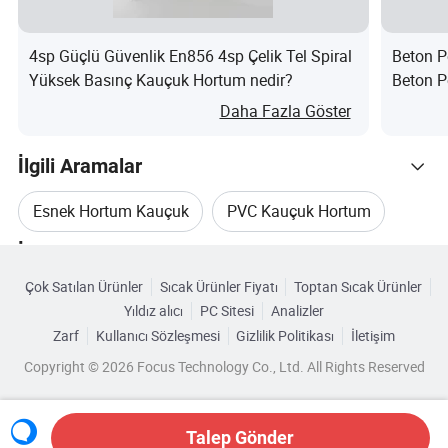
için dış mekanda kullanım için özel olarak tasarlanmıştır.
4sp Güçlü Güvenlik En856 4sp Çelik Tel Spiral
Beton P
3/8" ID: Tam oturmasını sağlamak için mevcut bir
Yüksek Basınç Kauçuk Hortum nedir?
Beton P
hortumu değiştiriyorsanız iç çapı ölçün.
Hortum 
Giriş konnektörü: Güvenilir ve güvenli bağlantı için 3/8''
Daha Fazla Göster
nedir?
NPT içerir.
İlgili Aramalar
Giriş Basıncı: Tutarlı performans için 1/2 PSIG'de çalışacak
şekilde tasarlanmıştır.
Esnek Hortum Kauçuk
PVC Kauçuk Hortum
Çıkış konektörü: Verimli gaz akışı için 5/8'' çıkış ile birlikte
İlgili Kategoriler
gelir.
Yüksek Basınçlı Esnek Kauçuk Hortum
Çok Satılan Ürünler
Sıcak Ürünler Fiyatı
Toptan Sıcak Ürünler
Kategorilere Göre Gözat
Maksimum Kapasite: 50,000 BTU/saate kadar işleme
Yıldız alıcı
PC Sitesi
Analizler
Esnek Kauçuk Hava Hortumu
kapasitesine sahip olup zorlu uygulamalar için sağlam
Zarf
Kullanıcı Sözleşmesi
Gizlilik Politikası
İletişim
performans sağlar.
Copyright © 2026 Focus Technology Co., Ltd. All Rights Reserved
Gaz Hava Hortumu
Kauçuk Hortum Gazı
1.olağanüstü Pirinç Malzeme
Uzun ömür ve güvenilirlik sağlayan güçlü, dayanıklı ve
Talep Gönder