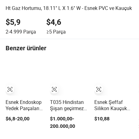
Ht Gaz Hortumu, 18.11" L X 1.6" W - Esnek PVC ve Kauçuk
$5,9
$4,6
2-4.999
Parça
≥5
Parça
Benzer ürünler
Esnek Endoskop
T035 Hindistan
Esnek Şeffaf
Yedek Parçaları
Şişan geçirmez
Silikon Kauçuk
Yüksek Kalite
Dam ABD Esnek
Özel Ayak Bakım
$6,8-20,00
$1.000,00-
$10,88
İnce Yumuşak
kauçuk Weir
Tabanlıkları için
200.000,00
Bükülme
kullandı Nehir
Kauçuğu 13.0mm
suyu için