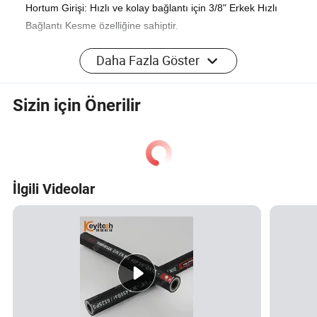
Hortum Girişi: Hızlı ve kolay bağlantı için 3/8" Erkek Hızlı
Bağlantı Kesme özelliğine sahiptir.
Hortum çıkışı: Güvenli ve sızdırmaz bağlantılar sağlamak
Daha Fazla Göster
için 3/8" Dişi şalümoyla tasarlanmıştır.
Hortum Malzemesi: Alev geciktirici PVC'den yapılmıştır,
Sizin için Önerilir
naylon dikiş dişi, galvanizli çelik ve kauçuk ile
güçlendirilmiştir ve daha fazla dayanıklılık ve güvenlik
sunar.
Bağlantı elemanı Malzemesi: 0 sert pirinçten yapılmıştır
İlgili Videolar
ve ısı ve korozyona karşı olağanüstü direnç sağlar.
Uzunluk Seçenekleri: 12/18/24 feet olarak sunulur ve çeşitli
kurulum ihtiyaçlarını karşılar.
Adaptör: Çok yönlü uygulama için 3/8" Dişi Hızlı Bağlantı ×
3/8" Dişi Boru Dişi (NPT).
Önemli Not: Optimum güvenlik ve performans sağlamak