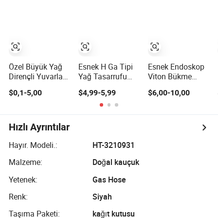
Özel Büyük Yağ
Esnek H Ga Tipi
Esnek Endoskop
Dirençli Yuvarlak
Yağ Tasarrufu
Viton Bükme
Esnek Kauçuk
Lastiği, Yağ ve
Kauçuğu Od
$0,1-5,00
$4,99-5,99
$6,00-10,00
NBR Bellows Toz
Yüksek Basınç
9.8mm Uzunluk
Kapağı
Dayanıklılığı ile
130mm Duvar
0.5mm Olympus
Pentax Fujinon
Hızlı Ayrıntılar
Terapötik
Kolonoskop
Hayır. Modeli.:
HT-3210931
Kauçuğu
Malzeme:
Doğal kauçuk
Yetenek:
Gas Hose
Renk:
Siyah
Taşıma Paketi:
kağıt kutusu