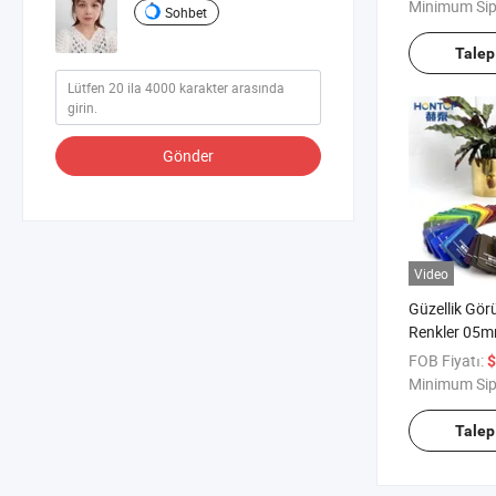
Minimum Sip
Sohbet
Talep
Gönder
Video
Güzellik Gör
Renkler 05mm
Elektrik Önle
FOB Fiyatı:
$
Koruma Akril
Minimum Sip
Talep