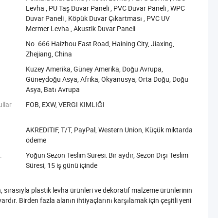
Levha‬
,
‪PU Taş Duvar Paneli‬
,
‪PVC Duvar Paneli‬
,
‪WPC
Duvar Paneli‬
,
‪Köpük Duvar Çıkartması‬
,
‪PVC UV
Mermer Levha‬
,
‪Akustik Duvar Paneli‬
No. 666 Haizhou East Road, Haining City, Jiaxing,
Zhejiang, China
Kuzey Amerika, Güney Amerika, Doğu Avrupa,
Güneydoğu Asya, Afrika, Okyanusya, Orta Doğu, Doğu
Asya, Batı Avrupa
ullar
FOB, EXW, VERGI KIMLIĞI
AKREDITIF, T/T, PayPal, Western Union, Küçük miktarda
ödeme
:
Yoğun Sezon Teslim Süresi: Bir aydır, Sezon Dışı Teslim
Süresi, 15 iş günü içinde
sırasıyla plastik levha ürünleri ve dekoratif malzeme ürünlerinin
ır. Birden fazla alanın ihtiyaçlarını karşılamak için çeşitli yeni