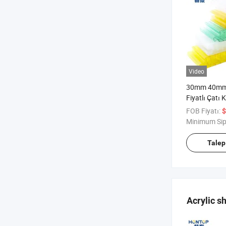
Video
30mm 40mm 
Fiyatlı Çatı
Çok Amaçlı P
FOB Fiyatı:
$
Polikarbona
Minimum Sip
Talep
Acrylic s