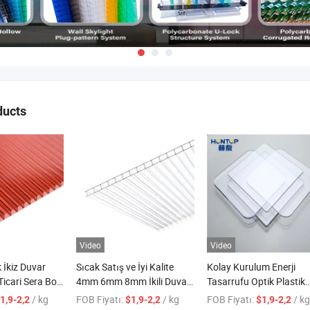
ducts
Video
Video
 İkiz Duvar
Sıcak Satış ve İyi Kalite
Kolay Kurulum Enerji
Ticari Sera Boş
4mm 6mm 8mm İkili Duvar
Tasarrufu Optik Plastik
 Levhalar
Polikarbonat Boş Levha
Katı Polikarbonat Levha
/ kg
FOB Fiyatı:
/ kg
FOB Fiyatı:
/ kg
1,9-2,2
$1,9-2,2
$1,9-2,2