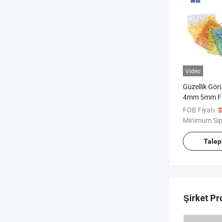
Video
Güzellik G
4mm 5mm Fl
Çizilmez Pl
FOB Fiyatı:
$
Akrilik Levha
Minimum Sip
Talep
Şirket Pro