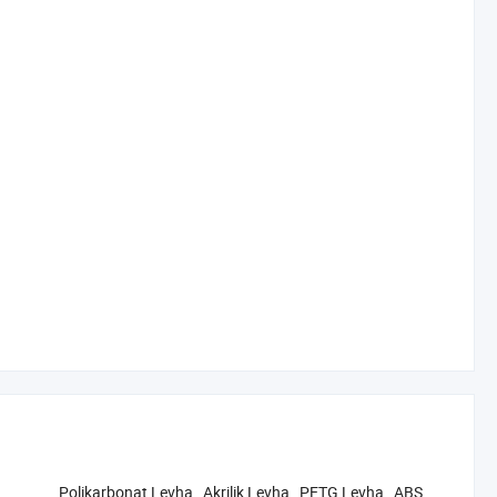
‪Polikarbonat Levha‬
,
‪Akrilik Levha‬
,
‪PETG Levha‬
,
‪ABS