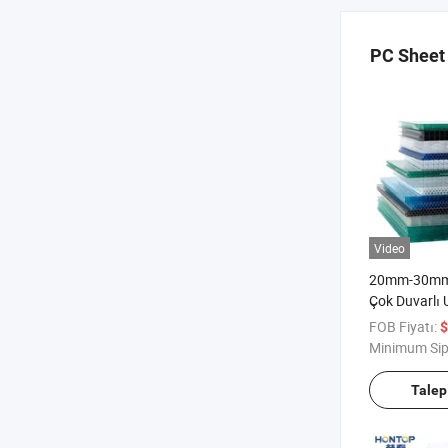
PC Sheet
Video
20mm-30mm 
Çok Duvarlı
Geri Dönüşü
FOB Fiyatı:
$
Polikarbona
Minimum Sip
Talep