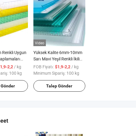
Video
Renkli Uygun
Yüksek Kalite 6mm-10mm
 Kaplamaları
Sarı Mavi Yeşil Renkli İkili
riz Deseni
Duvar U-Lock Polikarbonat
/ kg
FOB Fiyatı:
/ kg
1,9-2,2
$1,9-2,2
t Levha
Çatı Levhası
ariş:
100 kg
Minimum Sipariş:
100 kg
 Gönder
Talep Gönder
heet