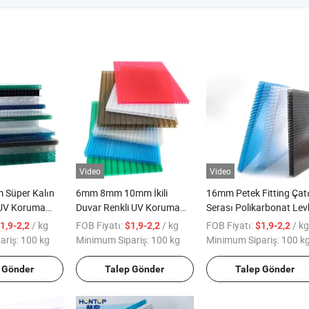
Video
Video
Süper Kalın
6mm 8mm 10mm İkili
16mm Petek Fitting Çat
 UV Koruma
Duvar Renkli UV Koruma
Serası Polikarbonat Le
mlü PC Hollow
Soğuk Koruma PC Boş
/ kg
FOB Fiyatı:
/ kg
FOB Fiyatı:
/ kg
1,9-2,2
$1,9-2,2
$1,9-2,2
t Levha
Polikarbonat Levha
ariş:
100 kg
Minimum Sipariş:
100 kg
Minimum Sipariş:
100 k
 Gönder
Talep Gönder
Talep Gönder