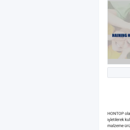
HONTOP olara
işletilerek 
malzeme ürünl