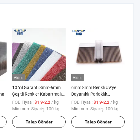
Video
Video
ı
10 Yıl Garanti 3mm-5mm
6mm 8mm Renkli UV'ye
vha
Çeşitli Renkler Kabartmalı
Dayanıklı Parlaklık
PC Katı Polikarbonat
Engelleyici Plastik PC U-
FOB Fiyatı:
/ kg
FOB Fiyatı:
/ kg
$1,9-2,2
$1,9-2,2
Levha
Lock Boş Polikarbonat
g
Minimum Sipariş:
100 kg
Minimum Sipariş:
100 kg
Levhalar
Talep Gönder
Talep Gönder