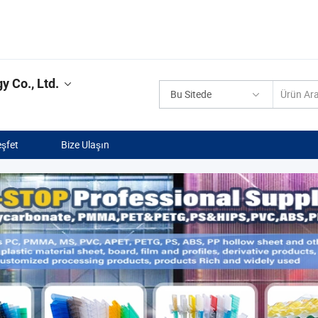
y Co., Ltd.
Bu Sitede
şfet
Bize Ulaşın