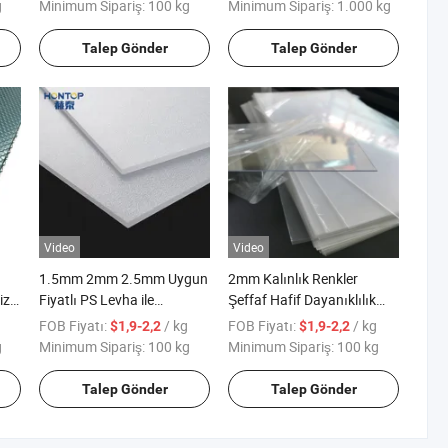
Tenteler için
g
Minimum Sipariş:
100 kg
Minimum Sipariş:
1.000 kg
Talep Gönder
Talep Gönder
Video
Video
1.5mm 2mm 2.5mm Uygun
2mm Kalınlık Renkler
iz
Fiyatlı PS Levha ile
Şeffaf Hafif Dayanıklılık
İzolasyonlu LED Işık
Geri Dönüşüm Plastik Pet
FOB Fiyatı:
/ kg
FOB Fiyatı:
/ kg
$1,9-2,2
$1,9-2,2
Levha
g
Minimum Sipariş:
100 kg
Minimum Sipariş:
100 kg
Talep Gönder
Talep Gönder