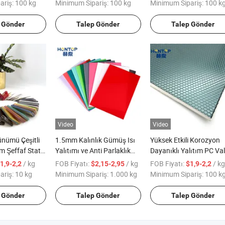
ariş:
100 kg
Minimum Sipariş:
100 kg
Minimum Sipariş:
100 k
 Gönder
Talep Gönder
Talep Gönder
Video
Video
ünümü Çeşitli
1.5mm Kalınlık Gümüş Isı
Yüksek Etkili Korozyon
 Şeffaf Statik
Yalıtımı ve Anti Parlaklık
Dayanıklı Yalıtım PC Val
yici ve UV
Geri Dönüşümlü Akrilik
Kolları ABS Panel
/ kg
FOB Fiyatı:
/ kg
FOB Fiyatı:
/ kg
1,9-2,2
$2,15-2,95
$1,9-2,2
ik Levha
Levha
ariş:
10 kg
Minimum Sipariş:
1.000 kg
Minimum Sipariş:
100 k
 Gönder
Talep Gönder
Talep Gönder