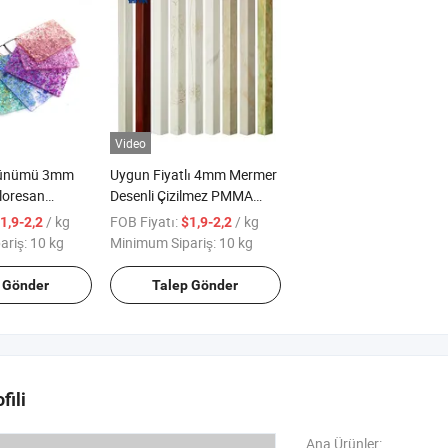
Video
örünümü 3mm
Uygun Fiyatlı 4mm Mermer
oresan
Desenli Çizilmez PMMA
astik PMMA
Dökme Akrilik Levha
/ kg
FOB Fiyatı:
/ kg
1,9-2,2
$1,9-2,2
ariş:
10 kg
Minimum Sipariş:
10 kg
 Gönder
Talep Gönder
fili
Ana Ürünler: