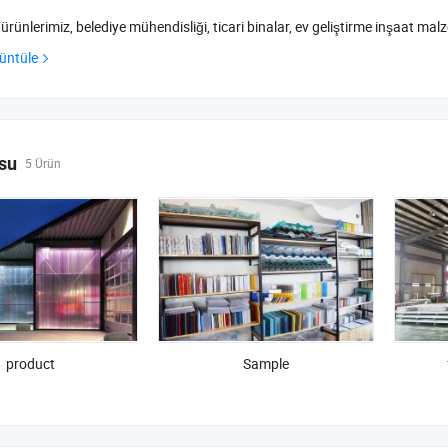
nlerimiz, belediye mühendisliği, ticari binalar, ev geliştirme inşaat malze
üntüle
su
5 Ürün
product
Sample