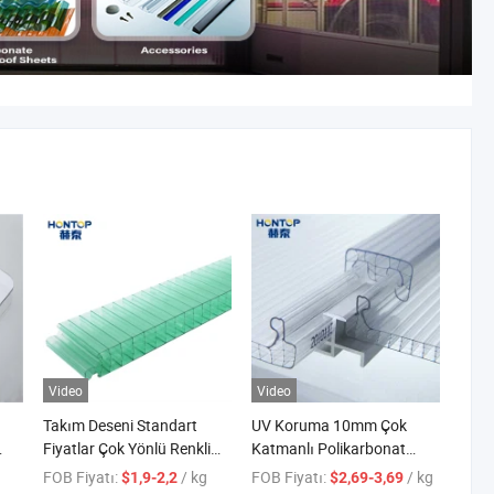
Video
Video
Takım Deseni Standart
UV Koruma 10mm Çok
Fiyatlar Çok Yönlü Renkli
Katmanlı Polikarbonat
lar
Çatı Polikarbonat Levhaları
Levha Boş Yapı Çatı ve
FOB Fiyatı:
/ kg
FOB Fiyatı:
/ kg
$1,9-2,2
$2,69-3,69