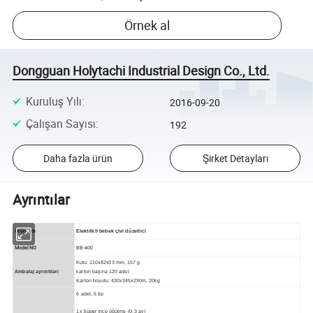
Örnek al
Dongguan Holytachi Industrial Design Co., Ltd.
Kuruluş Yılı
:
2016-09-20
Çalışan Sayısı
:
192
Daha fazla ürün
Şirket Detayları
Ayrıntılar
Ürün Adı
Elektrikli bebek çivi düzeltici
Model NO
BB-400
Kutu: 110x82x33 mm, 157 g
Ambalaj ayrıntıları
karton başına 120 adet
Karton boyutu: 430x345x290m, 20kg
6 adet, 6 tip
1x Süper ince öğütme (0-3 ay)