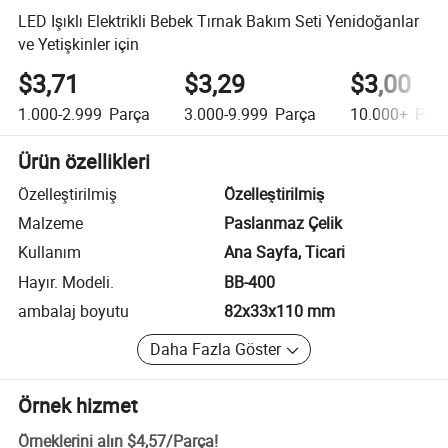
LED Işıklı Elektrikli Bebek Tırnak Bakım Seti Yenidoğanlar
ve Yetişkinler için
$3,71
$3,29
$3,00
1.000-2.999
Parça
3.000-9.999
Parça
10.000+
Parç
Ürün özellikleri
Özelleştirilmiş
Özelleştirilmiş
Malzeme
Paslanmaz Çelik
Kullanım
Ana Sayfa, Ticari
Hayır. Modeli.
BB-400
ambalaj boyutu
82x33x110 mm
Daha Fazla Göster
Örnek hizmet
Örneklerini alın
$4,57
/
Parça
!