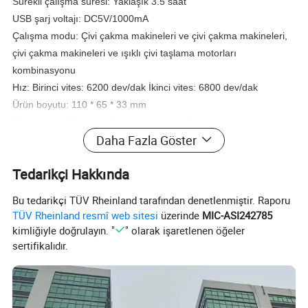
Sürekli çalışma süresi: Yaklaşık 3.5 saat
USB şarj voltajı: DC5V/1000mA
Çalışma modu: Çivi çakma makineleri ve çivi çakma makineleri,
çivi çakma makineleri ve ışıklı çivi taşlama motorları
kombinasyonu
Hız: Birinci vites: 6200 dev/dak İkinci vites: 6800 dev/dak
Ürün boyutu: 110 * 65 * 33 mm
Taşlama başlığı tipleri: 6 tip taşlama başlığı
Daha Fazla Göster
Kabuk malzemesi: ABS
Ürün ağırlığı: 110 g
Tedarikçi Hakkında
Renk kutusu boyutu: 110 × 82 × 33 mm
ambalaj ağırlığı: 157 g
Bu tedarikçi TÜV Rheinland tarafından denetlenmiştir. Raporu
Brüt ağırlık: 20 kg
TÜV Rheinland resmî web sitesi
üzerinde
MIC-ASI242785
Çizgi kutu boyutu: 430×345×290 mm
kimliğiyle doğrulayın. "
" olarak işaretlenen öğeler
sertifikalıdır.