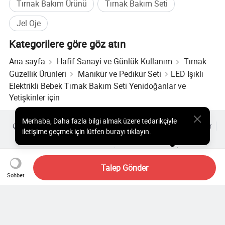
Tırnak Bakım Ürünü
Tırnak Bakım Seti
Jel Oje
Kategorilere göre göz atın
Ana sayfa
Hafif Sanayi ve Günlük Kullanım
Tırnak
Güzellik Ürünleri
Manikür ve Pedikür Seti
LED Işıklı
Elektrikli Bebek Tırnak Bakım Seti Yenidoğanlar ve
Yetişkinler için
Merhaba
,
Daha fazla bilgi almak üzere tedarikçiyle
Çok Satılan Ürünler
Sıcak Ürünler Fiyatı
Toptan Sıcak Ürünler
iletişime geçmek için lütfen burayı tıklayın.
Yıldız alıcı
PC Sitesi
Analizler
Zarf
Kullanıcı Sözleşmesi
Gizlilik Politikası
İletişim
Copyright © 2026 Focus Technology Co., Ltd. All Rights Reserved
Talep Gönder
Sohbet
Hala mı arıyorsunuz? Aradığınızı
bulmak için daha fazlasını arayın!