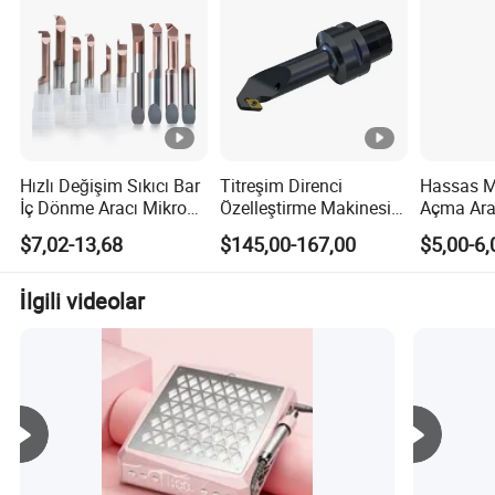
Hızlı Değişim Sıkıcı Bar
Titreşim Direnci
Hassas Mi
İç Dönme Aracı Mikro
Özelleştirme Makinesi
Açma Arac
Araç Sıkma Aracı
Psc İç Dönme Aracı
Pürüzsüz
$7,02-13,68
$145,00-167,00
$5,00-6,
Verimliliğ
İlgili videolar