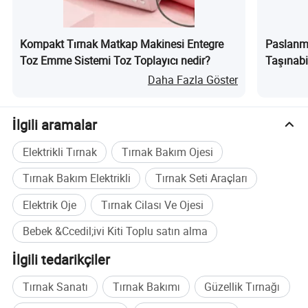
Kompakt Tırnak Matkap Makinesi Entegre
Paslanma
Toz Emme Sistemi Toz Toplayıcı nedir?
Taşınabi
(PHCH-C1
Daha Fazla Göster
İlgili aramalar
Elektrikli Tırnak
Tırnak Bakım Ojesi
Tırnak Bakım Elektrikli
Tırnak Seti Araçları
Elektrik Oje
Tırnak Cilası Ve Ojesi
Bebek &Ccedil;ivi Kiti Toplu satın alma
İlgili tedarikçiler
Tırnak Sanatı
Tırnak Bakımı
Güzellik Tırnağı