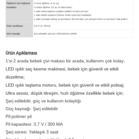
Öğütücü için bağlantı
1x İnce öğütme (4-11 ay)
başlıkları
1x kaba öğütme (12 ay ve daha fazla)
1 adet metal taşlama (yetişkin şekilleri ve kısa çivi için)
1 adet silindir taşlama (Dövme tırnak uçları/üst maddeler)
1 adet yumuşak polisaj ve temizleyici (kiri temizler, çivi yüzeyini temiz ve pürüzsüz hale getirir)
Ürün sertifikası
CE, FCC, ROHS
Güç kaynağı
Şarj edilebilir, şarj için USB kablosu dahildir
Ürün Açıklaması
1'si 2 arada bebek çivi makası bir arada, kullanımı çok kolay;
LED ışıklı saç kesme makinesi, bebek için güvenli ve etkili
düzeltme;
LED ışıklı taşlama motoru, bebek için güvenli ve etkili polisaj;
Ultra sessiz, düşük titreşim, hızlı öğütme özellikle bebek için;
Şarj edilebilir, güç ve kullanım kolaylığı.
Güç kaynağı: Şarj edilebilir
Pil:polimer pil
Pil kapasitesi: 3,7 V / 300 MA
Şarj süresi: Yaklaşık 3 saat