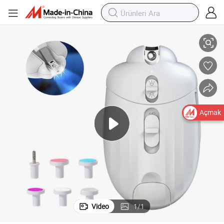
n
LED Işıklı Elektrikli Bebek Tırnak Bakım Seti Yenidoğanlar ve Yetişkinler içi
Açmak
Video
1
/
1