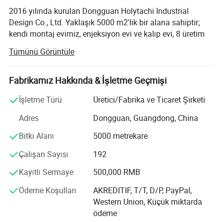
2016 yılında kurulan Dongguan Holytachi Industrial
Design Co., Ltd. Yaklaşık 5000 m2'lik bir alana sahiptir;
kendi montaj evimiz, enjeksiyon evi ve kalıp evi, 8 üretim
hattı, yaklaşık 100 çalışan vardır. Etkili ve agresif Ar-Ge
Tümünü Görüntüle
ekibiyle müşterilerimize beceri geliştiren çok güçlü yeni
ürünler sunabiliriz. 4 yıllık endüstriyel deneyimden bu yana
hayvan veya insan için farklı alanlarda birçok başarılı
Fabrikamız Hakkında & İşletme Geçmişi
vaka bulduk. Son birkaç yılda yılda yılda yaklaşık 25 yeni
İşletme Türü
Üretici/Fabrika ve Ticaret Şirketi
model geliştirdik; çünkü birçok alan olduğundan bu
modelden yararlanabiliriz. Bir alandan yüksek bir marj
Adres
Dongguan, Guangdong, China
almıyoruz. Bu nedenle, pazarınızda kazanmanıza yardımcı
Bitki Alanı
5000 metrekare
olacak rekabetçi bir fiyat sağlayabiliriz.
Çalışan Sayısı
192
Artık saç kesme makinesi, tırnak taşlama motoru, su
fıskiyesi, kurutucu, kurutucu fırçası, ağaç temizleme
Kayıtlı Sermaye
500,000 RMB
cihazı, köpek balonu, besleyici, diş fırçası, kedi tuvaleti,
köpek eğitim cihazı, yemek masası, bakım seti, saç kesme
Ödeme Koşulları
AKREDITIF, T/T, D/P, PayPal,
makinesi ve diğer.
Western Union, Küçük miktarda
ödeme
İnsan alanında LED makyaj aynası, burun kılı düzeltici,