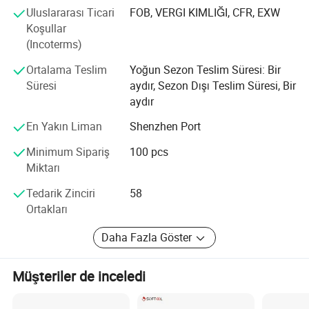
Uluslararası Ticari
FOB, VERGI KIMLIĞI, CFR, EXW
mod lambası, saç kurutma makinesi, saç kurutma
Koşullar
makinesi, saç kurutma makinesi, saç kurutma makinesi,
(Incoterms)
saç kesme makinesi ve diğer.
Ortalama Teslim
Yoğun Sezon Teslim Süresi: Bir
Aynı zamanda CE, RoHS, FCC ve CCC tarafından
Süresi
aydır, Sezon Dışı Teslim Süresi, Bir
onaylanan ürünlerimizin bir parçası olan OEM ve ODM
aydır
hizmetini de profesyonel bir şekilde yapıyoruz. Bazılarında
yardımcı patentler var. Bazı ürünler için ABD, Avrupa ve
En Yakın Liman
Shenzhen Port
Japonya patentleri de aldık
Minimum Sipariş
100 pcs
Miktarı
Tedarik Zinciri
58
Ortakları
Daha Fazla Göster
Müşteriler de inceledi