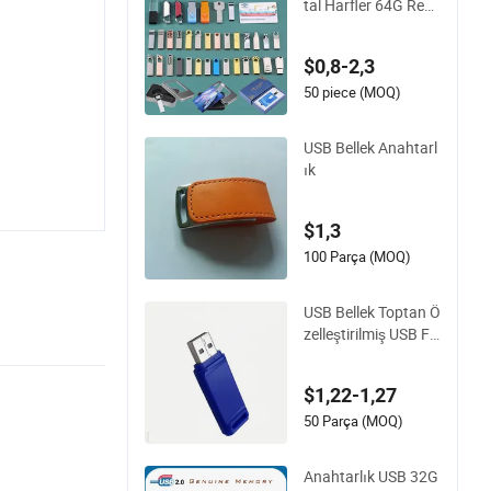
tal Harfler 64G Rekl
am Teklifi 32g Yarat
ıcı Kartvizit 16g Ser
$0,8-2,3
gi Hediyesi Yüksek
Hızda USB
50 piece (MOQ)
USB Bellek Anahtarl
ık
$1,3
100 Parça (MOQ)
USB Bellek Toptan Ö
zelleştirilmiş USB Fl
ash Disk
$1,22-1,27
50 Parça (MOQ)
Anahtarlık USB 32G