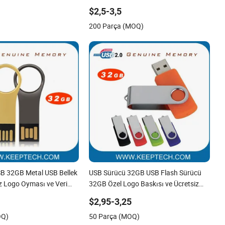
GB/32GB
Bellek Özel Şekil USB Bellek OEM USB
$2,5-3,5
Hediye Özel Logo ile
200 Parça (MOQ)
SB 32GB Metal USB Bellek
USB Sürücü 32GB USB Flash Sürücü
z Logo Oyması ve Veri
32GB Özel Logo Baskısı ve Ücretsiz
Metal Anahtar USB Sürücü
Veri Yükleme Pen Sürücü 32GB Döner
$2,95-3,25
ellek Kapasitesi Üst
USB Gerçek Bellek Kapasitesi ile 32GB
OQ)
50 Parça (MOQ)
Orijinal Çip