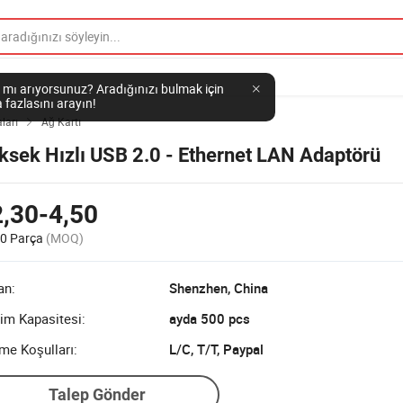
 mı arıyorsunuz? Aradığınızı bulmak için
 fazlasını arayın!
ları
Ağ Kartı

ksek Hızlı USB 2.0 - Ethernet LAN Adaptörü
,30-4,50
0 Parça
(MOQ)
an:
Shenzhen, China
im Kapasitesi:
ayda 500 pcs
me Koşulları:
L/C, T/T, Paypal
Talep Gönder