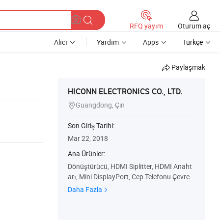
Oturum aç
RFQ yayım
Alıcı
Yardım
Apps
Türkçe
Paylaşmak
HICONN ELECTRONICS CO., LTD.
Guangdong, Çin

Son Giriş Tarihi:
Mar 22, 2018
Ana Ürünler:
Dönüştürücü, HDMI Siplitter, HDMI Anaht
arı, Mini DisplayPort, Cep Telefonu Çevre B
irimleri, USB Adaptörü, DVI Adaptörü, Disp
Daha Fazla
layPort Adaptörü