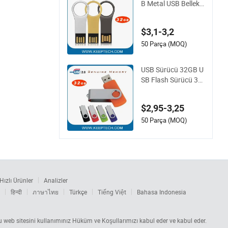
B Metal USB Bellek
32GB Ücretsiz Logo
Oyması ve Veri Yükl
$3,1-3,2
eme ile Metal Anaht
ar USB Sürücü 32G
50 Parça (MOQ)
B Gerçek Bellek Kap
asitesi Üst Düzey Ka
USB Sürücü 32GB U
lite
SB Flash Sürücü 32
GB Özel Logo Baskı
sı ve Ücretsiz Veri Y
$2,95-3,25
ükleme Pen Sürücü
32GB Döner USB Ge
50 Parça (MOQ)
rçek Bellek Kapasite
si ile 32GB Orijinal Çi
p
Hızlı Ürünler
Analizler
हिन्दी
ภาษาไทย
Türkçe
Tiếng Việt
Bahasa Indonesia
 Bu web sitesini kullanımınız Hüküm ve Koşullarımızı kabul eder ve kabul eder.