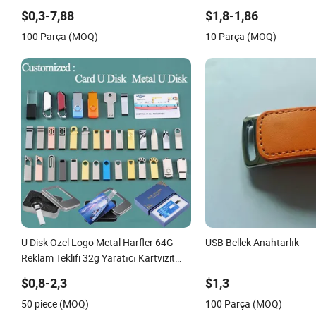
100PCS
$0,3-7,88
$1,8-1,86
100 Parça (MOQ)
10 Parça (MOQ)
U Disk Özel Logo Metal Harfler 64G
USB Bellek Anahtarlık
Reklam Teklifi 32g Yaratıcı Kartvizit
16g Sergi Hediyesi Yüksek Hızda USB
$0,8-2,3
$1,3
50 piece (MOQ)
100 Parça (MOQ)