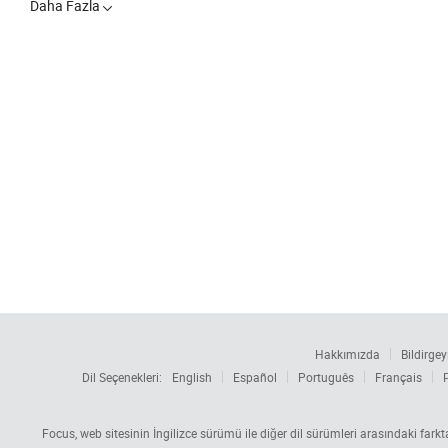
Daha Fazla

Hakkımızda
Bildirgey
Dil Seçenekleri:
English
Español
Português
Français
Focus, web sitesinin İngilizce sürümü ile diğer dil sürümleri arasındaki fark