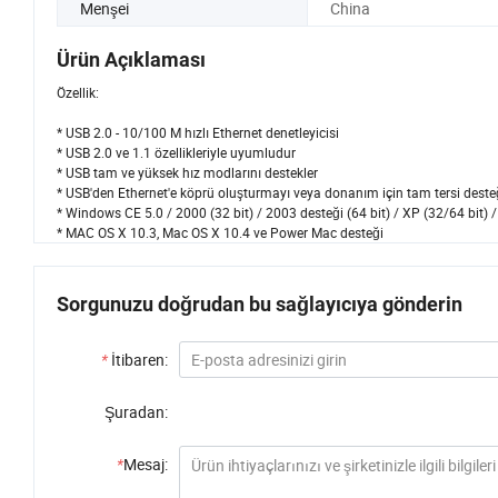
Menşei
China
Ürün Açıklaması
Özellik:
* USB 2.0 - 10/100 M hızlı Ethernet denetleyicisi
* USB 2.0 ve 1.1 özellikleriyle uyumludur
* USB tam ve yüksek hız modlarını destekler
* USB'den Ethernet'e köprü oluşturmayı veya donanım için tam tersi deste
* Windows CE 5.0 / 2000 (32 bit) / 2003 desteği (64 bit) / XP (32/64 bit) /
* MAC OS X 10.3, Mac OS X 10.4 ve Power Mac desteği
Sorgunuzu doğrudan bu sağlayıcıya gönderin
*
İtibaren:
Şuradan:
*
Mesaj: