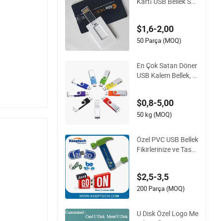
Kartı USB Bellek Sür
ücüsü
$1,6-2,00
50 Parça (MOQ)
En Çok Satan Döner
USB Kalem Bellek, U
SB 2.0 ve 3.0 Topta
n Özelleştirilmiş 4G
$0,8-5,00
B/8GB/16GB/32GB
50 kg (MOQ)
Özel PVC USB Bellek
Fikirlerinize ve Tasar
ımınıza Göre Kauçu
k PVC USB Bellek Öz
$2,5-3,5
el Şekil USB Bellek O
EM USB Hediye Özel
200 Parça (MOQ)
Logo ile
U Disk Özel Logo Me