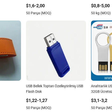
4GB/8GB/16
$1,6-2,00
$0,8-5,00
50 Parça (MOQ)
50 kg (MOQ)
USB Bellek Toptan Özelleştirilmiş USB
Anahtarlık U
Flash Disk
32GB Ücretsi
Yükleme ile 
$1,22-1,27
$3,1-3,2
32GB Gerçek B
50 Parça (MOQ)
50 Parça (M
Düzey Kalite