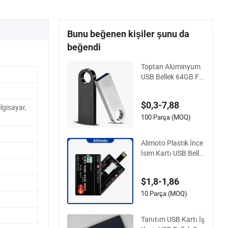
Bunu beğenen kişiler şunu da
beğendi
Toptan Alüminyum
USB Bellek 64GB Fa
brika Siparişi ile OE
M Logo (MOQ 100P
$0,3-7,88
CS
lgisayar,
100 Parça (MOQ)
Alimoto Plastik İnce
İsim Kartı USB Belle
k USB 2.0 8GB
$1,8-1,86
10 Parça (MOQ)
Tanıtım USB Kartı İş