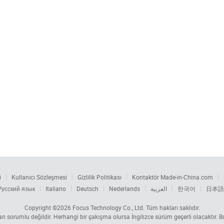
i
Kullanıcı Sözleşmesi
Gizlilik Politikası
Kontaktör Made-in-China.com
Русский язык
Italiano
Deutsch
Nederlands
العربية
한국어
日本語
Copyright ©2026
Focus Technology Co., Ltd.
Tüm hakları saklıdır.
tan sorumlu değildir. Herhangi bir çakışma olursa İngilizce sürüm geçerli olacaktır.