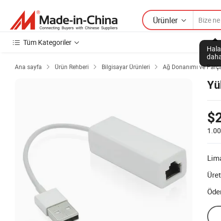
Ürünler
Tüm Kategoriler
Hala
daha
Ana sayfa
Ürün Rehberi
Bilgisayar Ürünleri
Ağ Donanımı ve Parça



Yü
$2
1.00
Lim
Üret
Öde