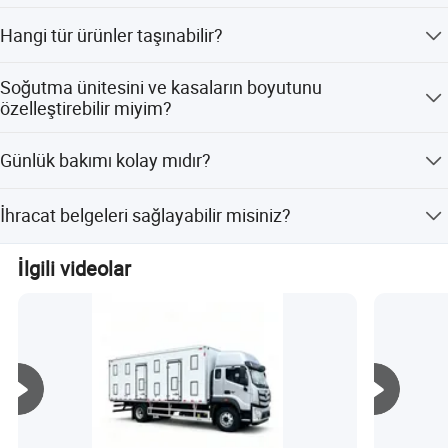
Sinotruk, Isuzu, JMC, Foton, JAC, Shacman markaları
Hangi tür ürünler taşınabilir?
mevcuttur.
Meyveler, sebzeler, et, deniz ürünleri, dondurulmuş gıdalar,
Soğutma ünitesini ve kasaların boyutunu
süt ürünleri ve tıbbi malzemeler.
özelleştirebilir miyim?
Evet, tüm konfigürasyonlar, ihtiyaçlarınıza göre
Günlük bakımı kolay mıdır?
özelleştirilebilir.
Evrensel aksesuarlar kullanır, yedek parçaları kolayca
İhracat belgeleri sağlayabilir misiniz?
bulunabilir, bakım maliyeti düşüktür.
Gümrük işlemlerini kolaylaştırmak için gerekli tüm ihracat
İlgili videolar
belgeleri sağlanabilir.