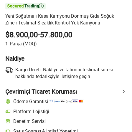

Yeni Soğutmalı Kasa Kamyonu Donmuş Gıda Soğuk
Zincir Teslimat Sıcaklık Kontrol Yük Kamyonu
$8.900,00-57.800,00
1
Parça
(MOQ)
Nakliye
Kargo Ücreti:
Nakliye ve tahmini teslimat süresi
hakkında tedarikçiyle iletişime geçin.
Çevrimiçi Ticaret Koruması
Ödeme Garantisi
Platform Lojistiği
Platform destekli lojistik ile daha net gönderi takibi
Denetim Servisi
Seçime bağlı ön sevkiyat denetimi kalite ve miktar kontrolleri için
Satış Sonrası & İhtilaf Yönetimi