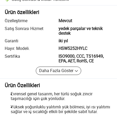
Platform destekli uyuşmazlık çözümü, uygun olduğunda iade veya geri 
Ürün özellikleri
Özelleştirme
Mevcut
Satış Sonrası Hizmet
yedek parçalar ve teknik
destek
Garanti
iki yıl
Hayır. Modeli.
HSW5252HYLC
Sertifika
ISO9000, CCC, TS16949,
EPA, AET, RoHS, CE
Daha Fazla Göster
Ürün Özellikleri
Evrensel genel tasarım, her türlü soğuk zincir
taşımacılığı için çok yönlüdür.
Yüksek yoğunluklu yalıtımlı yük bölmesi, iyi ısı yalıtımı
sağlar ve iç sıcaklığı etkili bir şekilde sabit tutar.