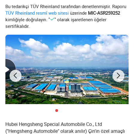
Bu tedarikçi TÜV Rheinland tarafından denetlenmiştir. Raporu
TÜV Rheinland resmî web sitesi
üzerinde
MIC-ASR259252
kimliğiyle doğrulayın. "
" olarak işaretlenen öğeler
sertifikalıdır.
Ürün Parametreleri
Araç Parametreleri
Araç Markası
Foton
Boş
Ağırlık
(
kg)
14000
Motor Gücü (kw)
360
Dişli kutusu
12 vitesli Düz Şanzıman
Araç Boyutu (mm)
12000x2600x3990
Kap Boyutu (mm)
9500x2440x2500
Hubei Hengsheng Special Automobile Co., Ltd
Dingil sayısı
4
("Hengsheng Automobile" olarak anılır) Çin'in özel amaçlı