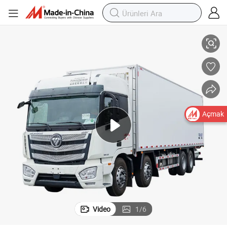
lık Kontrol Yük Kamyonu
Yeni Soğutmalı Kasa Kamyonu Donmuş Gıda Soğuk Zincir Teslimat Sıcak
Açmak
Video
1
/
6