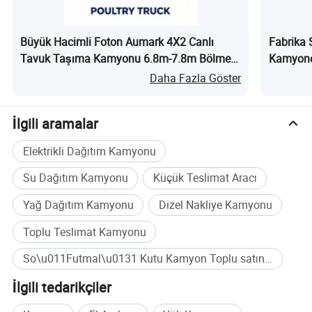
Büyük Hacimli Foton Aumark 4X2 Canlı
Fabrika 
Tavuk Taşıma Kamyonu 6.8m-7.8m Bölmesi
Kamyonet 
40cbm-45cbm Tavuk, Kaz, Hindi, Fide için
ile Küre
Daha Fazla Göster
nedir?
İşletmesi
İlgili aramalar
Elektrikli Dağıtım Kamyonu
Su Dağıtım Kamyonu
Küçük Teslimat Aracı
Yağ Dağıtım Kamyonu
Dizel Nakliye Kamyonu
Toplu Teslimat Kamyonu
So\u011Futmal\u0131 Kutu Kamyon Toplu satın alma
İlgili tedarikçiler