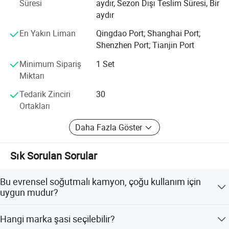
Süresi
aydır, Sezon Dışı Teslim Süresi, Bir
Üfleme
Oranı
(m³
/sa
)
3200
aydır
Şirket ISO9001-2008 Kalite Yönetimi, ISO 14001 Çevre
Yönetimi, OHSAS18001 Mesleki Sağlık ve Güvenlik
En Yakın Liman
Qingdao Port; Shanghai Port;
Ayrıntılı fotoğraflar
Yönetimi, 3C Zorunlu Sertifikasyon, GJB9001B-2009
Shenzhen Port; Tianjin Port
Ulusal Askeri Standart Sertifikasyon ve Gizlilik
Minimum Sipariş
1 Set
Sertifikasyonu (Ulusal Seviye III), Otomotiv Enerjisi
Miktarı
Koruma ve Çevre Koruma Sertifikası, Otomotiv Muafiyeti
Sertifikasyonu, Amerikan Mekanik Mühendisi Asmi
Tedarik Zinciri
30
(ASME) Sertifikası ve AB Sözleşmesi ADR Sertifikası.
Ortakları
Daha Fazla Göster
Sık Sorulan Sorular
Bu evrensel soğutmalı kamyon, çoğu kullanım için
uygun mudur?
Evet, genel amaçlı bir modeldir ve çoğu günlük soğuk
Hangi marka şasi seçilebilir?
zincir lojistik taşımacılığı için uygundur.