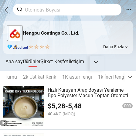
Hengpu Coatings Co., Ltd.
Daha Fazla
Ana sayfa
Ürünler
Şirket
Keşfet
İletişim
Tümü
2k Üst kat Renk
1K astar rengi
1k İnci Rengi
1
Hızlı Kuruyan Araç Boyası Yenileme
Bpo Polyester Macun Toptan Otomotiv
Boyası İyi Esneklik
$
5,28
-
5,48
FOB
40 4KG
(MOQ)