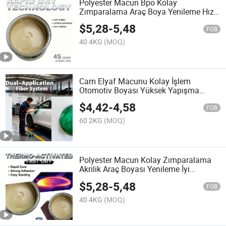
Polyester Macun Bpo Kolay
Zımparalama Araç Boya Yenileme Hızlı
Kuruyan Otomotiv Boyası İyi Yapışma
$
5,28
-
5,48
FOB
40 4KG
(MOQ)
Cam Elyaf Macunu Kolay İşlem
Otomotiv Boyası Yüksek Yapışma
Toptan Etkili Araç Boyası
$
4,42
-
4,58
FOB
60 2KG
(MOQ)
Polyester Macun Kolay Zımparalama
Akrilik Araç Boyası Yenileme İyi
Yapışma Üst Düzey Otomotiv Boyası
$
5,28
-
5,48
FOB
40 4KG
(MOQ)