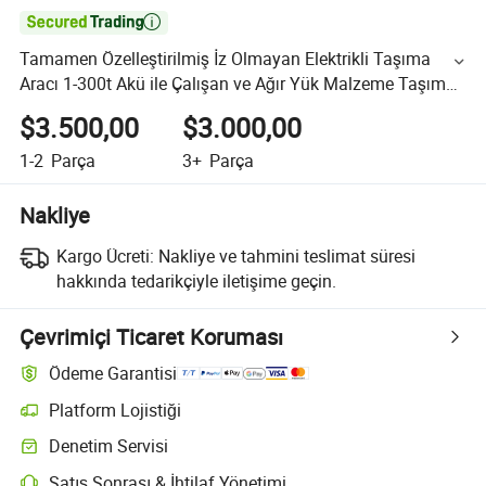

Tamamen Özelleştirilmiş İz Olmayan Elektrikli Taşıma
Aracı 1-300t Akü ile Çalışan ve Ağır Yük Malzeme Taşıma
için Kablosuz Uzaktan Kontrol ile
$3.500,00
$3.000,00
1-2
Parça
3+
Parça
Nakliye
Kargo Ücreti:
Nakliye ve tahmini teslimat süresi
hakkında tedarikçiyle iletişime geçin.
Çevrimiçi Ticaret Koruması
Ödeme Garantisi
Platform Lojistiği
Denetim Servisi
Satış Sonrası & İhtilaf Yönetimi