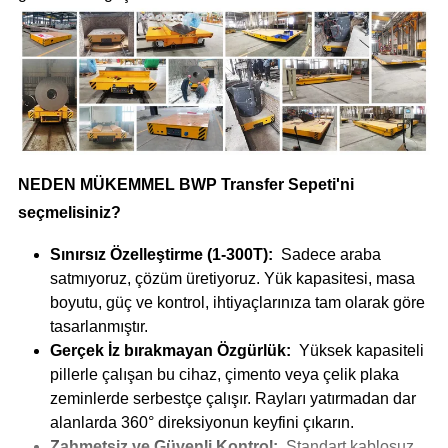
NEDEN MÜKEMMEL BWP Transfer Sepeti'ni
seçmelisiniz?
Sınırsız Özelleştirme (1-300T):
Sadece araba
satmıyoruz, çözüm üretiyoruz. Yük kapasitesi, masa
boyutu, güç ve kontrol, ihtiyaçlarınıza tam olarak göre
tasarlanmıştır.
Gerçek İz bırakmayan Özgürlük:
Yüksek kapasiteli
pillerle çalışan bu cihaz, çimento veya çelik plaka
zeminlerde serbestçe çalışır. Rayları yatırmadan dar
alanlarda 360° direksiyonun keyfini çıkarın.
Zahmetsiz ve Güvenli Kontrol:
Standart kablosuz