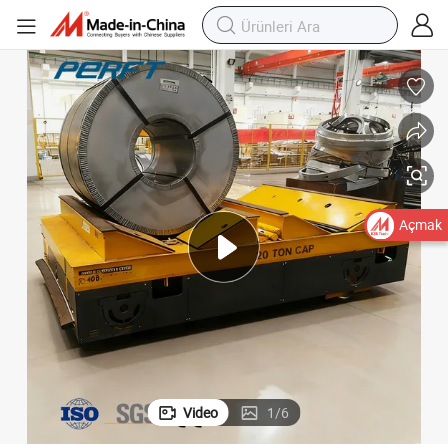
Açmak
Video
1
/
6