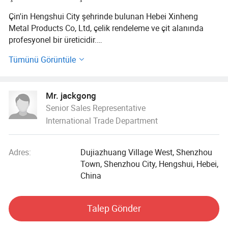
Çin'in Hengshui City şehrinde bulunan Hebei Xinheng
Metal Products Co, Ltd, çelik rendeleme ve çit alanında
profesyonel bir üreticidir.
Tümünü Görüntüle
Şirketin ana ürünleri: Çelik ızgaralar, basamak plakası,
kanal kapak plakası, kompozit yürüme plakası, fotovoltaik
yürüme yolu plakası ve diğer çelik rendeleme ürünleri ve
Mr. jackgong
renkli çelik muhafaza, PVC muhafaza, monte edilmiş
Senior Sales Representative
muhafaza, sandviç köpük muhafaza muhafazası
International Trade Department
muhafazası muhafazası ve diğer muhafaza ürünleri.
"Önce Müşteri, yüksek kalite ve düşük fiyat, zamanında
Adres:
Dujiazhuang Village West, Shenzhou
teslimat, iyi hizmet" kurumsal amaçtır, kurumsal felsefenin
Town, Shenzhou City, Hengshui, Hebei,
"ürün kalitesine ve yönetimin geliştirmesine odaklanma",
China
katı teknik özellik yönetimi ve ürün kalitesi mükemmelliği
için çabalama, yeni ve eski müşterilerin büyük
çoğunluğunu tutarlı bir şekilde yüksek övgü toplamıştır.
Talep Gönder
Karakteristik servis: Basit yapı, basit planlama; ayrıntılı