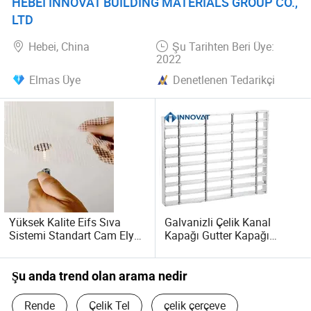
HEBEI INNOVAT BUILDING MATERIALS GROUP CO.,
rüzgar direnci, yüksek rüzgar durumunda küçüktür ve
LTD
rüzgar hasarını azaltır.
Hebei, China
Şu Tarihten Beri Üye:
2022
Fonksiyonlar: Havalandırma, aydınlatma, ısı yayılımı,
patlamaya karşı dayanıklı, iyi kayma önleyici performans
Elmas Üye
Denetlenen Tedarikçi
ve diğer işlevler.
Yüksek Kalite Eifs Sıva
Galvanizli Çelik Kanal
Sistemi Standart Cam Elyaf
Kapağı Gutter Kapağı
Ağı Takviyesi Fiberglas
Izgara Kapağı
110g 5X5 E-Cam
Şu anda trend olan arama nedir
Rende
Çelik Tel
çelik çerçeve