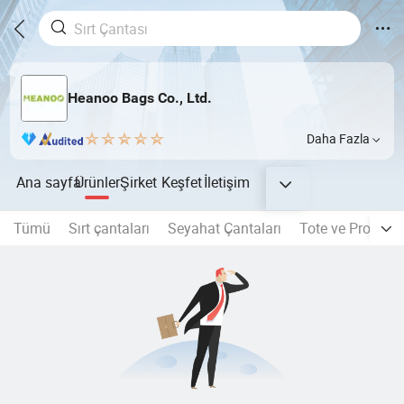
Heanoo Bags Co., Ltd.
Daha Fazla
Ana sayfa
Ürünler
Şirket
Keşfet
İletişim
Tümü
Sırt çantaları
Seyahat Çantaları
Tote ve Promosy