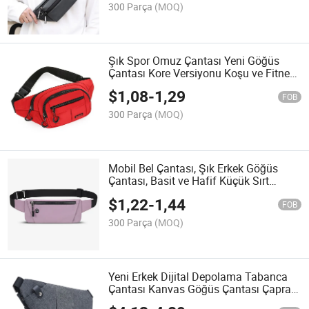
300 Parça
(MOQ)
Şık Spor Omuz Çantası Yeni Göğüs
Çantası Kore Versiyonu Koşu ve Fitness
Çantası Askılı Çanta Günlük ve Şık
$
1,08
-
1,29
Mobil Bel Çantası
FOB
300 Parça
(MOQ)
Mobil Bel Çantası, Şık Erkek Göğüs
Çantası, Basit ve Hafif Küçük Sırt
Çantası, Kadınlar için Rahat Spor Askılı
$
1,22
-
1,44
Çanta
FOB
300 Parça
(MOQ)
Yeni Erkek Dijital Depolama Tabanca
Çantası Kanvas Göğüs Çantası Çapraz
Omuz Spor Bel Çantası Çok