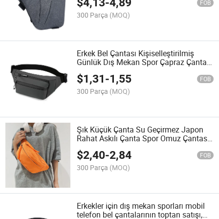
$
4,13
-
4,89
Fonksiyonlu Yakın Uyumlu Tek Omuz
FOB
Hırsızlığa Karşı Çanta
300 Parça
(MOQ)
Erkek Bel Çantası Kişiselleştirilmiş
Günlük Dış Mekan Spor Çapraz Çanta
Şık ve Trendy Çanta
$
1,31
-
1,55
FOB
300 Parça
(MOQ)
Şık Küçük Çanta Su Geçirmez Japon
Rahat Askılı Çanta Spor Omuz Çantası
Erkek Bel Çantası Kadın Omuz Çantası
$
2,40
-
2,84
FOB
300 Parça
(MOQ)
Erkekler için dış mekan sporları mobil
telefon bel çantalarının toptan satışı,