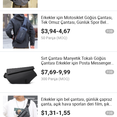
Erkekler için Motosiklet Göğüs Çantası,
Tek Omuz Çantası, Günlük Spor Bel
Çantası, Küçük Sırt Çantası, Çok
$
3,94
-
4,67
Fonksiyonlu Askılı Erkek Çantası
FOB
50 Parça
(MOQ)
Sırt Çantası Manyetik Tokalı Göğüs
Çantası Erkekler için Posta Messenger
Çantası Erkekler için Bisiklet Motosiklet
$
7,69
-
9,99
Sırt Çantası Spor Erkekler için Omuz
FOB
Çantası Trendy
300 Parça
(MOQ)
Erkekler için bel çantası, günlük çapraz
çanta, açık hava sporları deri film, şık
ve basit tek omuz çantası, logo
$
1,31
-
1,55
basılabilir
FOB