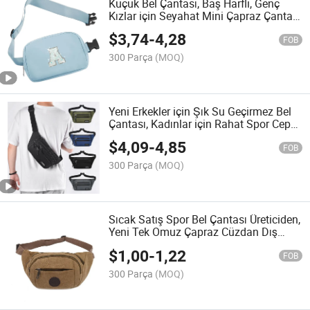
Küçük Bel Çantası, Baş Harfli, Genç
Kızlar için Seyahat Mini Çapraz Çanta,
Seyahat Aksesuarları, Preppy Eşyalar,
$
3,74
-
4,28
Şirin Paskalya Hediyesi
FOB
300 Parça
(MOQ)
Yeni Erkekler için Şık Su Geçirmez Bel
Çantası, Kadınlar için Rahat Spor Cep
Telefonu Çantası, İş Koleksiyonu
$
4,09
-
4,85
Cüzdanı, Eğik Askılı Çanta
FOB
300 Parça
(MOQ)
Sıcak Satış Spor Bel Çantası Üreticiden,
Yeni Tek Omuz Çapraz Cüzdan Dış
Mekan Sporları Bisiklet Koşu ve Yakın
$
1,00
-
1,22
Uyumlu Bel Çantası
FOB
300 Parça
(MOQ)