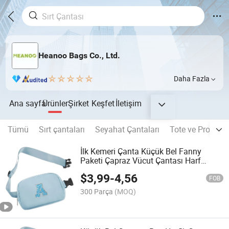
Heanoo Bags Co., Ltd.
Daha Fazla
Ana sayfa
Ürünler
Şirket
Keşfet
İletişim
Tümü
Sırt çantaları
Seyahat Çantaları
Tote ve Promosy
İlk Kemeri Çanta Küçük Bel Fanny
Paketi Çapraz Vücut Çantası Harf
Yaması ile Genç Kız Kadınlar için
$
3,99
-
4,56
Kişiselleştirilmiş Paskalya Doğum
FOB
Günü Hediyesi Seyahat Her Yerde
300 Parça
(MOQ)
Preppy