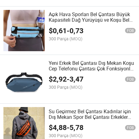
Açık Hava Sporları Bel Çantası Büyük
Kapasiteli Dağ Yürüyüşü ve Koşu Bel
Çantası Taşınabilir Ter Geçirmez Cep
$
0,61
-
0,73
Telefonu Bel Çantası Askılı Kadınlar
FOB
için Yüksek Kalite Hissi
300 Parça
(MOQ)
Yeni Erkek Bel Çantası Dış Mekan Koşu
Cep Telefonu Çantası Çok Fonksiyonlu
Büyük Kapasiteli Göğüs Çantası Rahat
$
2,92
-
3,47
Tek Omuz Askılı Çanta
FOB
300 Parça
(MOQ)
Su Geçirmez Bel Çantası Kadınlar için
Dış Mekan Spor Bel Çantası Erkekler
için Moda Koşu Fitness Mikro Malzeme
$
4,88
-
5,78
Omuz Çantası
FOB
300 Parça
(MOQ)