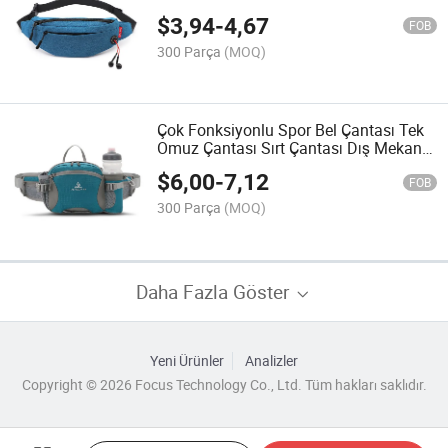
özelleştirilmiş naylon su geçirmez tek
$
3,94
-
4,67
omuz çapraz çantalar
FOB
300 Parça
(MOQ)
Çok Fonksiyonlu Spor Bel Çantası Tek
Omuz Çantası Sırt Çantası Dış Mekan
Dağcılık Bel Çantası Su Geçirmez Bel
$
6,00
-
7,12
Çantası Arazi Ekipmanı
FOB
300 Parça
(MOQ)
Daha Fazla Göster
Yeni Ürünler
Analizler
Copyright © 2026 Focus Technology Co., Ltd. Tüm hakları saklıdır.