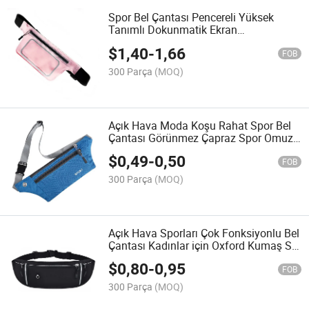
Spor Bel Çantası Pencereli Yüksek
Tanımlı Dokunmatik Ekran
Ayarlanabilir Bel Kemeri Yansıtıcı
$
1,40
-
1,66
Taşınabilir Koşu Bel Çantası
FOB
300 Parça
(MOQ)
Açık Hava Moda Koşu Rahat Spor Bel
Çantası Görünmez Çapraz Spor Omuz
Çantası Izgara Uyumlu Mobil Bel
$
0,49
-
0,50
Çantası
FOB
300 Parça
(MOQ)
Açık Hava Sporları Çok Fonksiyonlu Bel
Çantası Kadınlar için Oxford Kumaş Su
Geçirmez Omuz Çantası Kadınlar için
$
0,80
-
0,95
Yakın Uyumlu Görünmez Koşu Telefon
FOB
Çantası Trendy
300 Parça
(MOQ)