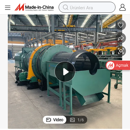
Açmak
Video
1
/
6