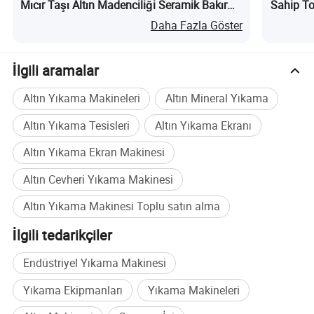
Mıcır Taşı Altın Madenciliği Seramik Bakır
Sahip To
Kurşun Çinko Çimento Alüminyum Slurry
Siyah To
Daha Fazla Göster
Bakır Çinko Kalsiyum Cevheri Top Mili
Makinesi Satışta nedir?
İlgili aramalar
Altın Yıkama Makineleri
Altın Mineral Yıkama
Altın Yıkama Tesisleri
Altın Yıkama Ekranı
Altın Yıkama Ekran Makinesi
Altın Cevheri Yıkama Makinesi
Altın Yıkama Makinesi Toplu satın alma
İlgili tedarikçiler
Endüstriyel Yıkama Makinesi
Yıkama Ekipmanları
Yıkama Makineleri