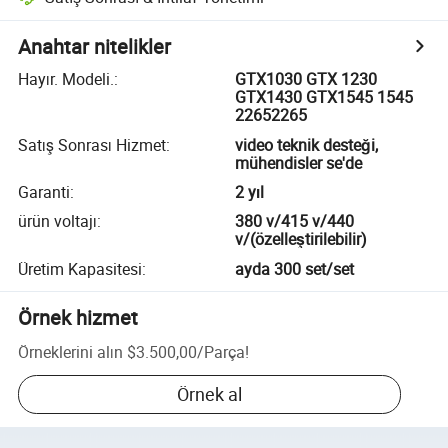
Anahtar nitelikler
Hayır. Modeli.
:
GTX1030 GTX 1230
GTX1430 GTX1545 1545
22652265
Satış Sonrası Hizmet
:
video teknik desteği,
mühendisler se'de
Garanti
:
2 yıl
ürün voltajı
:
380 v/415 v/440
v/(özelleştirilebilir)
Üretim Kapasitesi
:
ayda 300 set/set
Örnek hizmet
Örneklerini alın
$3.500,00
/
Parça
!
Örnek al