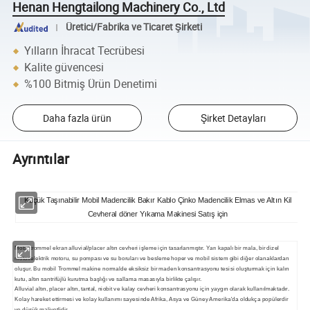
Henan Hengtailong Machinery Co., Ltd
Üretici/Fabrika ve Ticaret Şirketi
Yılların İhracat Tecrübesi
Kalite güvencesi
%100 Bitmiş Ürün Denetimi
Daha fazla ürün
Şirket Detayları
Ayrıntılar
Küçük Taşınabilir Mobil Madencilik Bakır Kablo Çinko Madencilik Elmas ve Altın Kil
Cevheral döner Yıkama Makinesi Satış için
Mobil trommel ekran alluvial/placer altın cevheri işleme için tasarlanmıştır. Yarı kapalı bir mala, bir dizel
motor/elektrik motoru, su pompası ve su boruları ve besleme hoper ve mobil sistem gibi diğer olanaklardan
oluşur. Bu mobil Trommel makine normalde eksiksiz bir maden konsantrasyonu tesisi oluşturmak için kalın
kutu, altın santrifüjlü kurutma başlığı ve sallama masasıyla birlikte çalışır.
Alluvial altın, placer altın, tantal, niobit ve kalay cevheri konsantrasyonu için yaygın olarak kullanılmaktadır.
Kolay hareket ettirmesi ve kolay kullanımı sayesinde Afrika, Asya ve Güney Amerika'da oldukça popülerdir
ve düşük maliyetlidir.